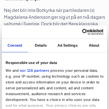
Nej det blir inte Botkyrka när partiledaren (s)
Magdalena Andersson ger sig ut på en två dagars
valturné i Sverige. Dock blir det flera klassiska
turistorter.
Politik
Val 2026
Consent
Details
Ad Settings
About
2026-06-16, 07:48
Responsible use of your data
Gruvbolag och branschorganisation
halvjublar över skrotat uran-veto
We and
our 116 partners
process your personal data,
e.g. your IP-number, using technology such as cookies to
store and access information on your device in order to
Gruvindustrins branschorganisation pratar om
serve personalized ads and content, ad and content
”ett steg framåt och två bakåt” när det gäller
measurement, audience research and services
riksdagens beslut att likställa
development. You have a choice in who uses your data
tillståndsprövningen av brytning av uran med
and for what purposes. Your privacy choices are only