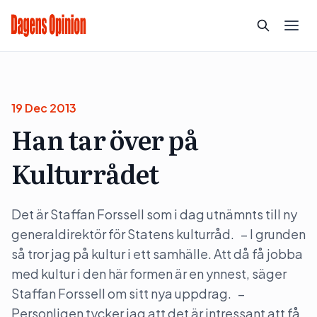
19 Dec 2013
Han tar över på
Kulturrådet
Det är Staffan Forssell som i dag utnämnts till ny
generaldirektör för Statens kulturråd. – I grunden
så tror jag på kultur i ett samhälle. Att då få jobba
med kultur i den här formen är en ynnest, säger
Staffan Forssell om sitt nya uppdrag. –
Personligen tycker jag att det är intressant att få