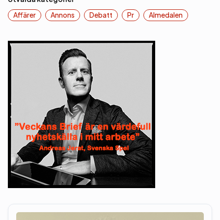
Affärer
Annons
Debatt
Pr
Almedalen