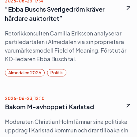
2026-06-23, 17:41
”Ebba Buschs Sverigedröm kräver
hårdare auktoritet”
Retorikkonsulten Camilla Eriksson analyserar
partiledartalen i Almedalen via sin proprietära
varumärkesmodell Field of Meaning. Först ut är
KD-ledaren Ebba Busch tal.
Almedalen 2026
Politik
2026-06-23, 12:10
Bakom M-avhoppet i Karlstad
Moderaten Christian Holm lämnar sina politiska
uppdrag i Karlstad kommun och drar tillbaka sin