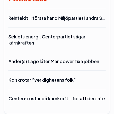
Reinfeldt: I första hand Miljöpartiet i andra S…
Seklets energi: Centerpartiet sågar
kärnkraften
Ander(s) Lago låter Manpower fixa jobben
Kd skrotar ”verklighetens folk”
Centern röstar på kärnkraft – för att den inte
…