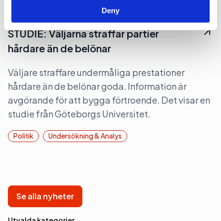
Deny
2026-05-11, 06:14
STUDIE: Väljarna straffar partier
hårdare än de belönar
Väljare straffare undermåliga prestationer
hårdare än de belönar goda. Information är
avgörande för att bygga förtroende. Det visar en
studie från Göteborgs Universitet.
Politik
Undersökning & Analys
Se alla nyheter
Utvalda kategorier