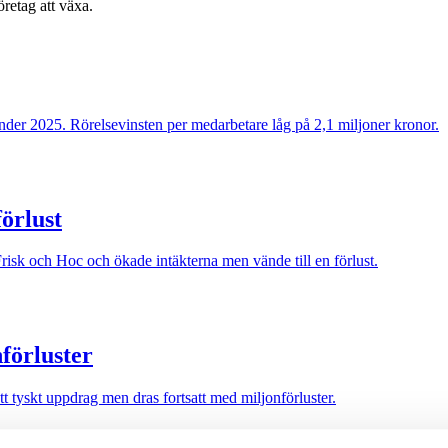
retag att växa.
der 2025. Rörelsevinsten per medarbetare låg på 2,1 miljoner kronor.
örlust
sk och Hoc och ökade intäkterna men vände till en förlust.
nförluster
tyskt uppdrag men dras fortsatt med miljonförluster.