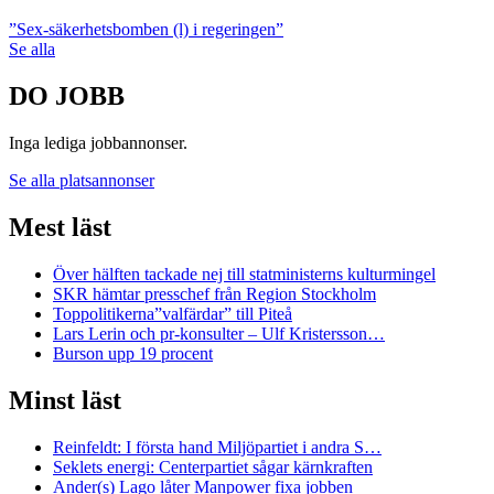
”Sex-säkerhetsbomben (l) i regeringen”
Se alla
DO JOBB
Inga lediga jobbannonser.
Se alla platsannonser
Mest läst
Över hälften tackade nej till statministerns kulturmingel
SKR hämtar presschef från Region Stockholm
Toppolitikerna”valfärdar” till Piteå
Lars Lerin och pr-konsulter – Ulf Kristersson…
Burson upp 19 procent
Minst läst
Reinfeldt: I första hand Miljöpartiet i andra S…
Seklets energi: Centerpartiet sågar kärnkraften
Ander(s) Lago låter Manpower fixa jobben