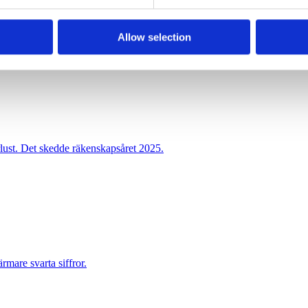
Allow selection
men tappade i lönsamhet under 2025.
lust. Det skedde räkenskapsåret 2025.
rmare svarta siffror.