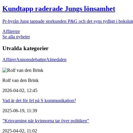
Kundtapp raderade Jungs lönsamhet
Pr-byrån Jung tappade storkunden P&G och det syns tydligt i bokslute
Affärer
pr
Se alla nyheter
Utvalda kategorier
Affärer
Annons
debatt
pr
Almedalen
Rolf van den Brink
2026-04-02, 12:45
Vad är det för fel på S kommunikation?
2025-06-19, 11:39
”Krisvarning när kvinnorna tar över politiken”
2025-04-02, 11:02