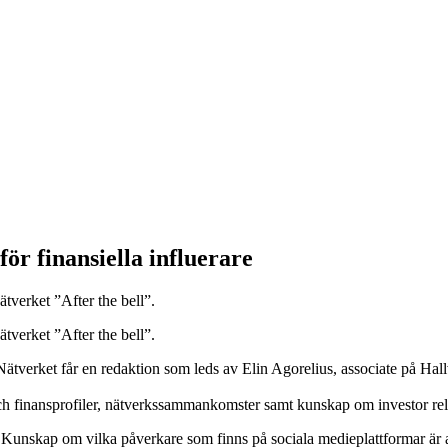
ör finansiella influerare
verket ”After the bell”.
verket ”After the bell”.
rk. Nätverket får en redaktion som leds av Elin Agorelius, associate på 
finansprofiler, nätverkssammankomster samt kunskap om investor relat
. Kunskap om vilka påverkare som finns på sociala medieplattformar är 