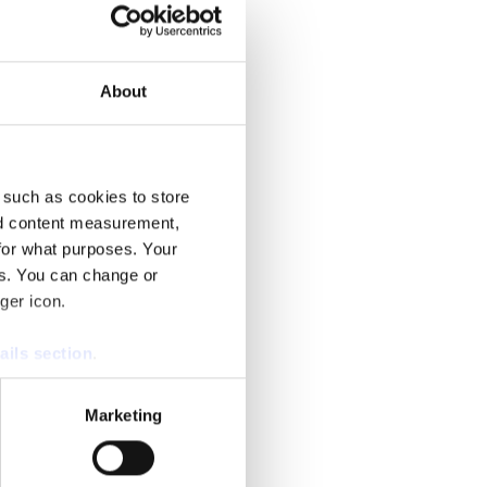
About
psåret 2025.
 such as cookies to store
nd content measurement,
for what purposes. Your
es. You can change or
ger icon.
ails section
.
se our traffic. We also share
Marketing
ers who may combine it with
 services.