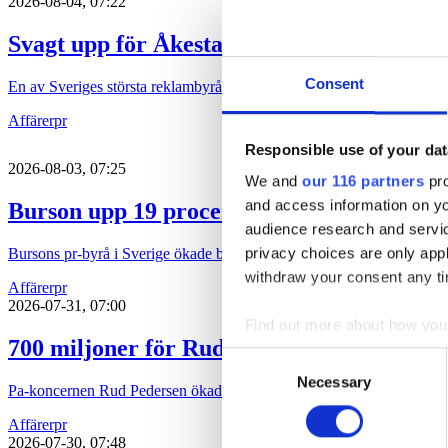
2026-08-04, 07:22
Svagt upp för Åkestam Holst
Consent
En av Sveriges största reklambyråer åstadkom en avsevärd ökning av
Affärer
pr
Responsible use of your dat
2026-08-03, 07:25
We and
our 116 partners
pro
and access information on yo
Burson upp 19 procent
audience research and servi
privacy choices are only app
Bursons pr-byrå i Sverige ökade både intäkten och vinsten under 202
withdraw your consent any tim
Affärer
pr
2026-07-31, 07:00
Find out more about how your
700 miljoner för Rud Pedersen
Consent
We use cookies to personalis
Necessary
Selection
Pa-koncernen Rud Pedersen ökade under 2025 både intäkten och löns
information about your use of
other information that you’ve
Affärer
pr
2026-07-30, 07:48