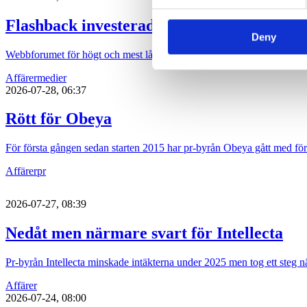
Flashback investerade bort vinsten
Deny
Webbforumet för högt och mest lågt, Flashback, ökade omsättningen 
Affärer
medier
2026-07-28, 06:37
Rött för Obeya
För första gången sedan starten 2015 har pr-byrån Obeya gått med för
Affärer
pr
2026-07-27, 08:39
Nedåt men närmare svart för Intellecta
Pr-byrån Intellecta minskade intäkterna under 2025 men tog ett steg nä
Affärer
2026-07-24, 08:00