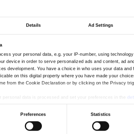
Details
Ad Settings
 omsättningen men en marginell ökning av byråintäkten under räkenska
a
cess your personal data, e.g. your IP-number, using technology
ur device in order to serve personalized ads and content, ad a
ces development. You have a choice in who uses your data and 
licable on this digital property where you have made your choic
5.
e from the Cookie Declaration or by clicking on the Privacy trig
 personal data is processed and set your preferences in the
det
e content and ads, to provide social media features and to analy
Preferences
Statistics
amheten och passerade 700 miljoner kronor i omsättning.
 our site with our social media, advertising and analytics partn
 provided to them or that they’ve collected from your use of their