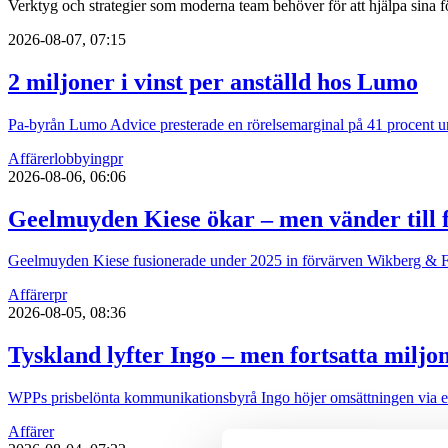
Verktyg och strategier som moderna team behöver för att hjälpa sina fö
2026-08-07, 07:15
2 miljoner i vinst per anställd hos Lumo
Pa-byrån Lumo Advice presterade en rörelsemarginal på 41 procent un
Affärer
lobbying
pr
2026-08-06, 06:06
Geelmuyden Kiese ökar – men vänder till f
Geelmuyden Kiese fusionerade under 2025 in förvärven Wikberg & Fri
Affärer
pr
2026-08-05, 08:36
Tyskland lyfter Ingo – men fortsatta miljo
WPPs prisbelönta kommunikationsbyrå Ingo höjer omsättningen via ett 
Affärer