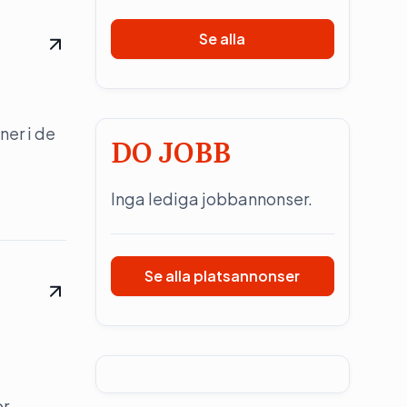
Se alla
ner i de
DO JOBB
Inga lediga jobbannonser.
Se alla platsannonser
pr-