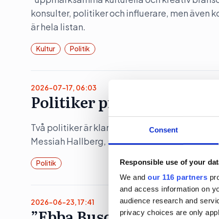
konsulter, politiker och influerare, men även 
är hela listan.
Kultur
Politik
2026-07-17, 06:03
Politiker pratar på Way o
Två politiker är klara när musikfestivalen Wa
Consent
Messiah Hallberg, som vanligtvis leder Svensk
Responsible use of your dat
Politik
We and
our 116 partners
pro
and access information on yo
audience research and servi
2026-06-23, 17:41
”Ebba Buschs Sverigedröm
privacy choices are only app