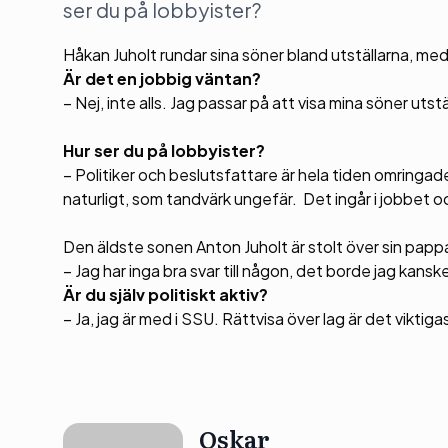
ser du på lobbyister?
Håkan Juholt rundar sina söner bland utställarna, med b
Är det en jobbig väntan?
– Nej, inte alls. Jag passar på att visa mina söner utst
Hur ser du på lobbyister?
– Politiker och beslutsfattare är hela tiden omringade
naturligt, som tandvärk ungefär. Det ingår i jobbet 
Den äldste sonen Anton Juholt är stolt över sin pa
– Jag har inga bra svar till någon, det borde jag ka
Är du själv politiskt aktiv?
– Ja, jag är med i SSU. Rättvisa över lag är det viktig
Oskar