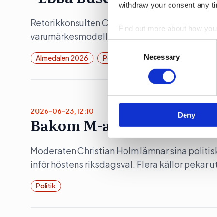
withdraw your consent any tim
Retorikkonsulten Camilla Eriksson analyserar 
Find out more about how your
varumärkesmodell Field of Meaning. Först ut 
Consent
We use cookies to personalis
Selection
Necessary
Almedalen 2026
Politik
information about your use of
other information that you’ve
2026-06-23, 12:10
Deny
Bakom M-avhoppet i Karl
Moderaten Christian Holm lämnar sina politis
inför höstens riksdagsval. Flera källor pekar 
Politik