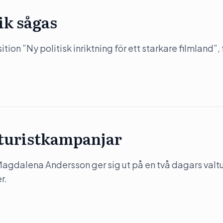
ik sågas
on ”Ny politisk inriktning för ett starkare filmland”, 
 turistkampanjar
) Magdalena Andersson ger sig ut på en två dagars valtu
r.