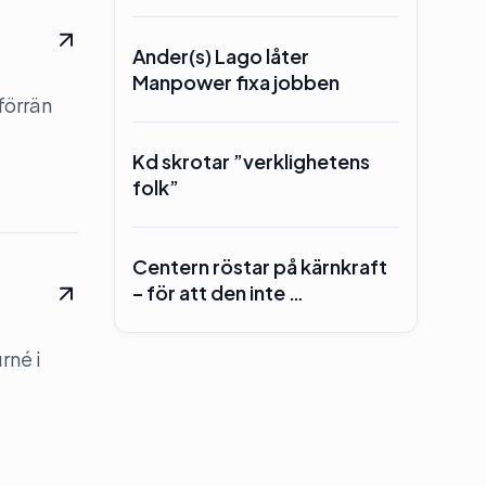
Ander(s) Lago låter
Manpower fixa jobben
förrän
Kd skrotar ”verklighetens
folk”
Centern röstar på kärnkraft
– för att den inte …
rné i