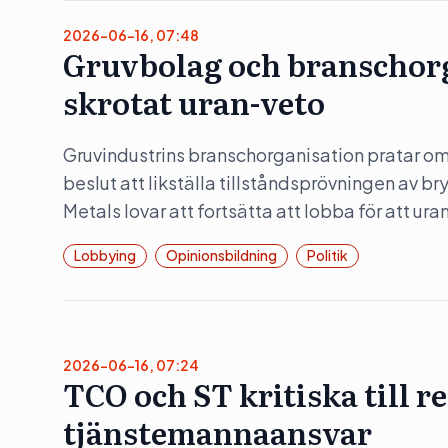
2026-06-16, 07:48
Gruvbolag och branschorg
skrotat uran-veto
Gruvindustrins branschorganisation pratar om 
beslut att likställa tillståndsprövningen av b
Metals lovar att fortsätta att lobba för att ura
Lobbying
Opinionsbildning
Politik
2026-06-16, 07:24
TCO och ST kritiska till 
tjänstemannaansvar