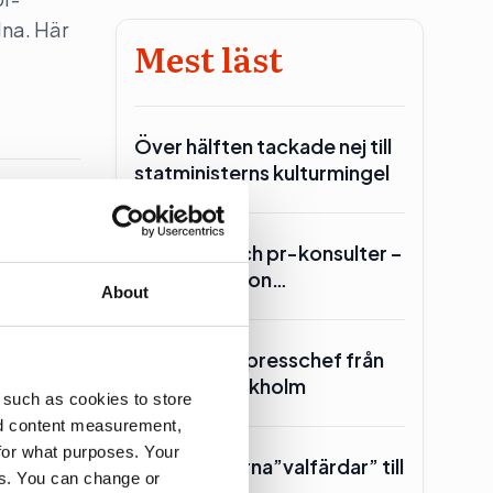
dna. Här
Mest läst
Över hälften tackade nej till
statministerns kulturmingel
Lars Lerin och pr-konsulter –
Ulf Kristersson…
re är
About
SKR hämtar presschef från
Region Stockholm
 such as cookies to store
nd content measurement,
for what purposes. Your
Toppolitikerna”valfärdar” till
es. You can change or
Piteå