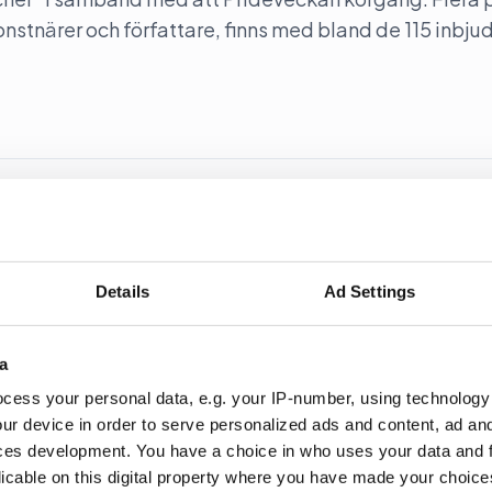
konstnärer och författare, finns med bland de 115 inbju
ut West
y out West återinför samtal i programmet. Programleda
Details
Ad Settings
a Nyheter i SVT.
a
cess your personal data, e.g. your IP-number, using technology
ur device in order to serve personalized ads and content, ad a
ces development. You have a choice in who uses your data and 
 kräver hårdare auktoritet”
licable on this digital property where you have made your choic