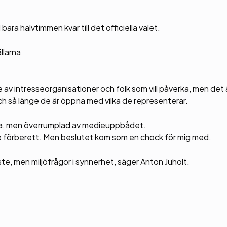
ara halvtimmen kvar till det officiella valet.
ällarna
 av intresseorganisationer och folk som vill påverka, men det ä
och så länge de är öppna med vilka de representerar.
ppa, men överrumplad av medieuppbådet.
nske förberett. Men beslutet kom som en chock för mig med.
aste, men miljöfrågor i synnerhet, säger Anton Juholt.