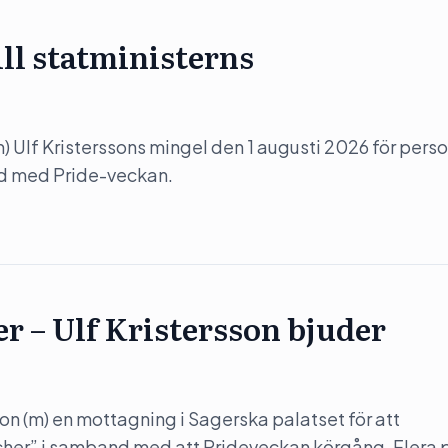
ill statministerns
(m) Ulf Kristerssons mingel den 1 augusti 2026 för perso
nd med Pride-veckan.
er – Ulf Kristersson bjuder
son (m) en mottagning i Sagerska palatset för att
her” i samband med att Prideveckan körgång. Flera 