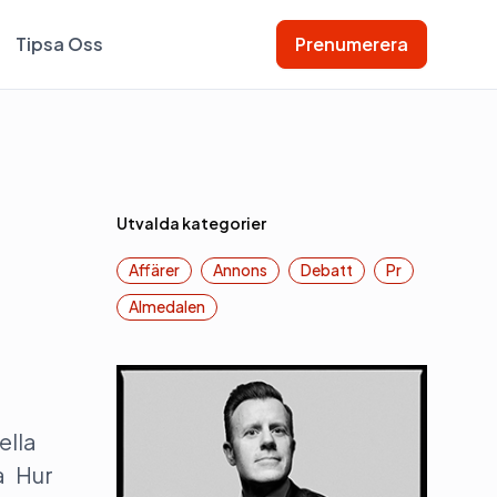
Tipsa Oss
Prenumerera
Utvalda kategorier
Affärer
Annons
Debatt
Pr
Almedalen
ella
na Hur