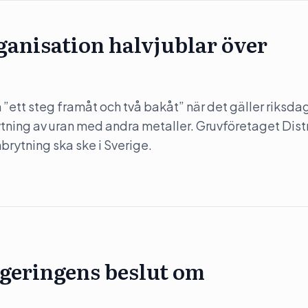
anisation halvjublar över
”ett steg framåt och två bakåt” när det gäller riksda
rytning av uran med andra metaller. Gruvföretaget Dist
nbrytning ska ske i Sverige.
regeringens beslut om