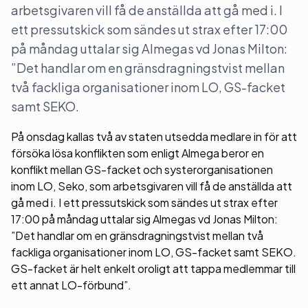
arbetsgivaren vill få de anställda att gå med i. I
ett pressutskick som sändes ut strax efter 17:00
på måndag uttalar sig Almegas vd Jonas Milton:
”Det handlar om en gränsdragningstvist mellan
två fackliga organisationer inom LO, GS-facket
samt SEKO.
På onsdag kallas två av staten utsedda medlare in för att
försöka lösa konflikten som enligt Almega beror en
konflikt mellan GS-facket och systerorganisationen
inom LO, Seko, som arbetsgivaren vill få de anställda att
gå med i. I ett pressutskick som sändes ut strax efter
17:00 på måndag uttalar sig Almegas vd Jonas Milton:
”Det handlar om en gränsdragningstvist mellan två
fackliga organisationer inom LO, GS-facket samt SEKO.
GS-facket är helt enkelt oroligt att tappa medlemmar till
ett annat LO-förbund”.