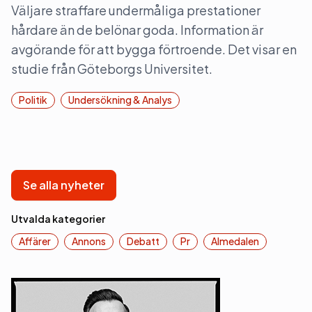
Väljare straffare undermåliga prestationer
hårdare än de belönar goda. Information är
avgörande för att bygga förtroende. Det visar en
studie från Göteborgs Universitet.
Politik
Undersökning & Analys
Se alla nyheter
Utvalda kategorier
Affärer
Annons
Debatt
Pr
Almedalen