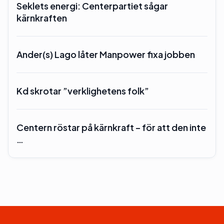
Seklets energi: Centerpartiet sågar
kärnkraften
Ander(s) Lago låter Manpower fixa jobben
Kd skrotar ”verklighetens folk”
Centern röstar på kärnkraft – för att den inte
…