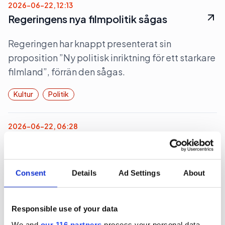
2026-06-22, 12:13
Regeringens nya filmpolitik sågas
Regeringen har knappt presenterat sin
proposition ”Ny politisk inriktning för ett starkare
filmland”, förrän den sågas.
Kultur
Politik
2026-06-22, 06:28
Magdalena Andersson (s)
turistkampanjar
Consent
Details
Ad Settings
About
Nej det blir inte Botkyrka när partiledaren (s)
Magdalena Andersson ger sig ut på en två dagars
valturné i Sverige. Dock blir det flera klassiska
Responsible use of your data
turistorter.
We and
our 116 partners
process your personal data,