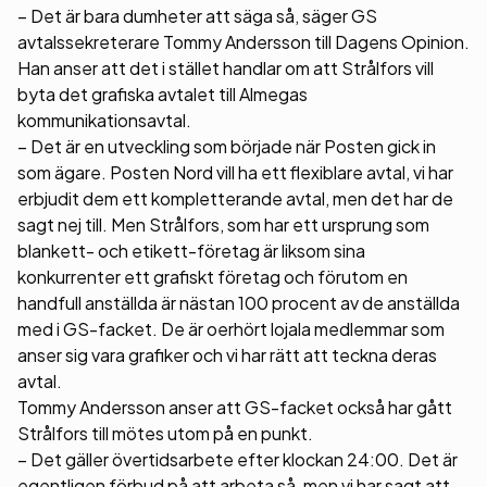
– Det är bara dumheter att säga så, säger GS
avtalssekreterare Tommy Andersson till Dagens Opinion.
Han anser att det i stället handlar om att Strålfors vill
byta det grafiska avtalet till Almegas
kommunikationsavtal.
– Det är en utveckling som började när Posten gick in
som ägare. Posten Nord vill ha ett flexiblare avtal, vi har
erbjudit dem ett kompletterande avtal, men det har de
sagt nej till. Men Strålfors, som har ett ursprung som
blankett- och etikett-företag är liksom sina
konkurrenter ett grafiskt företag och förutom en
handfull anställda är nästan 100 procent av de anställda
med i GS-facket. De är oerhört lojala medlemmar som
anser sig vara grafiker och vi har rätt att teckna deras
avtal.
Tommy Andersson anser att GS-facket också har gått
Strålfors till mötes utom på en punkt.
– Det gäller övertidsarbete efter klockan 24:00. Det är
egentligen förbud på att arbeta så, men vi har sagt att