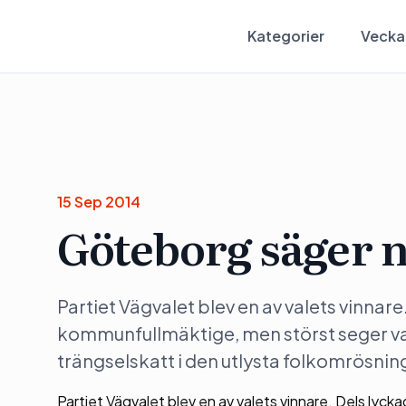
Kategorier
Vecka
15 Sep 2014
Göteborg säger ne
Partiet Vägvalet blev en av valets vinnar
kommunfullmäktige, men störst seger var
trängselskatt i den utlysta folkomrösnin
Partiet Vägvalet blev en av valets vinnare. Dels lyc