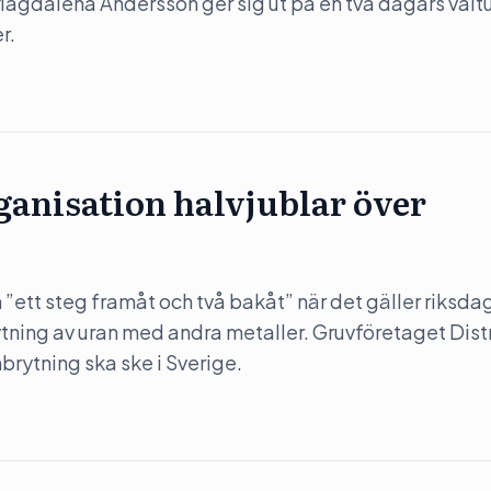
) Magdalena Andersson ger sig ut på en två dagars valtu
r.
anisation halvjublar över
”ett steg framåt och två bakåt” när det gäller riksda
rytning av uran med andra metaller. Gruvföretaget Dist
nbrytning ska ske i Sverige.