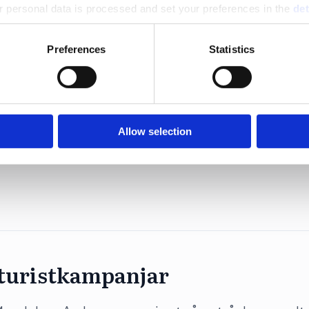
ut anledningen.
 personal data is processed and set your preferences in the
det
e content and ads, to provide social media features and to analy
Preferences
Statistics
 our site with our social media, advertising and analytics partn
 provided to them or that they’ve collected from your use of their
ik sågas
Allow selection
on ”Ny politisk inriktning för ett starkare filmland”, 
 turistkampanjar