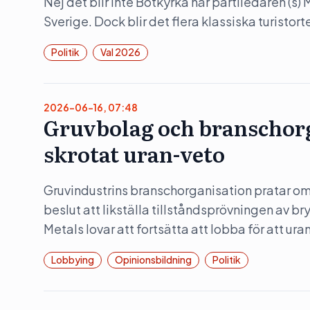
Nej det blir inte Botkyrka när partiledaren (s
Sverige. Dock blir det flera klassiska turistorte
Politik
Val 2026
2026-06-16, 07:48
Gruvbolag och branschorg
skrotat uran-veto
Gruvindustrins branschorganisation pratar om 
beslut att likställa tillståndsprövningen av b
Metals lovar att fortsätta att lobba för att ura
Lobbying
Opinionsbildning
Politik