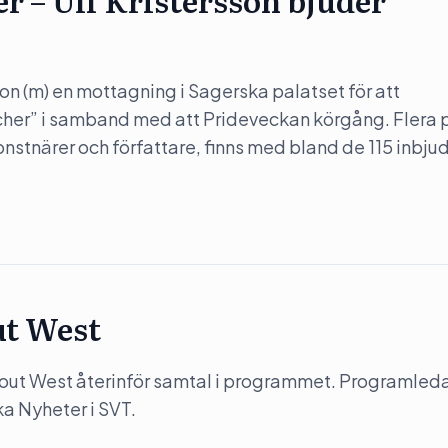
er – Ulf Kristersson bjuder
son (m) en mottagning i Sagerska palatset för att
her” i samband med att Prideveckan körgång. Flera 
konstnärer och författare, finns med bland de 115 inbju
ut West
y out West återinför samtal i programmet. Programleda
a Nyheter i SVT.