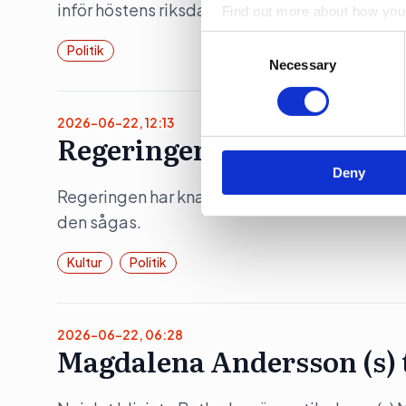
inför höstens riksdagsval. Flera källor pekar 
Find out more about how your
Consent
Politik
We use cookies to personalis
Selection
Necessary
information about your use of
other information that you’ve
2026-06-22, 12:13
Regeringens nya filmpolit
Deny
Regeringen har knappt presenterat sin propositi
den sågas.
Kultur
Politik
2026-06-22, 06:28
Magdalena Andersson (s)