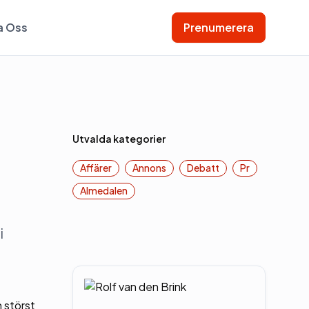
a Oss
Prenumerera
Utvalda kategorier
Affärer
Annons
Debatt
Pr
Almedalen
i
 störst