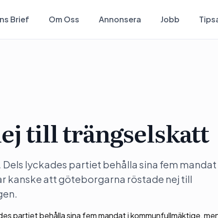
ns Brief
Om Oss
Annonsera
Jobb
Tips
j till trängselskatt
e. Dels lyckades partiet behålla sina fem mandat 
 kanske att göteborgarna röstade nej till
gen.
kades partiet behålla sina fem mandat i kommunfullmäktige, men