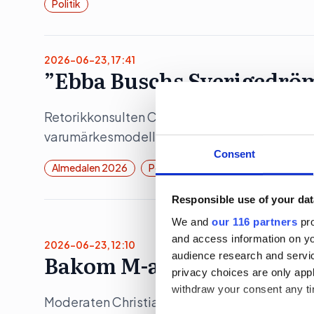
Politik
2026-06-23, 17:41
”Ebba Buschs Sverigedröm
Retorikkonsulten Camilla Eriksson analyserar 
varumärkesmodell Field of Meaning. Först ut 
Consent
Almedalen 2026
Politik
Responsible use of your dat
We and
our 116 partners
pro
and access information on yo
2026-06-23, 12:10
audience research and servi
Bakom M-avhoppet i Karl
privacy choices are only app
withdraw your consent any tim
Moderaten Christian Holm lämnar sina politis