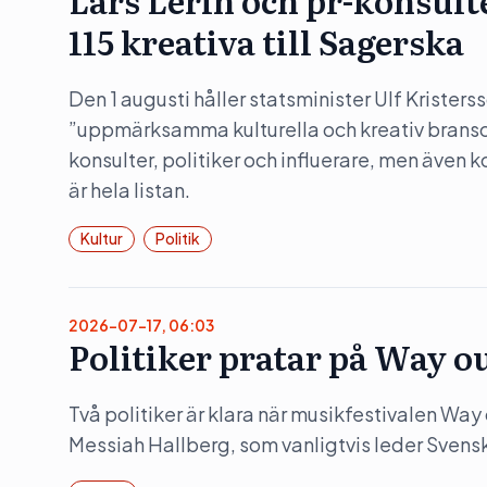
Lars Lerin och pr-konsult
115 kreativa till Sagerska
Den 1 augusti håller statsminister Ulf Kristers
”uppmärksamma kulturella och kreativ bransc
konsulter, politiker och influerare, men även 
är hela listan.
Kultur
Politik
2026-07-17, 06:03
Politiker pratar på Way o
Två politiker är klara när musikfestivalen Wa
Messiah Hallberg, som vanligtvis leder Svensk