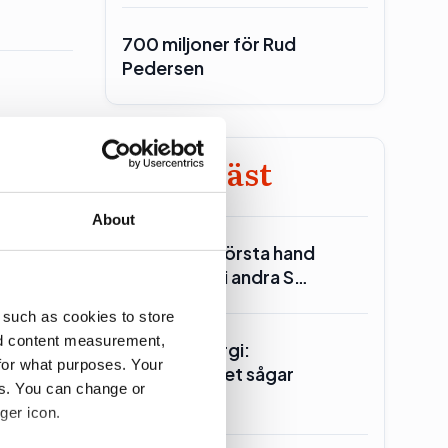
700 miljoner för Rud
Pedersen
Minst läst
About
Reinfeldt: I första hand
Miljöpartiet i andra S…
 such as cookies to store
nd content measurement,
Seklets energi:
for what purposes. Your
Centerpartiet sågar
es. You can change or
kärnkraften
ger icon.
andidatur