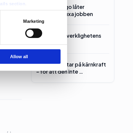
ails section
.
Ander(s) Lago låter
Manpower fixa jobben
se our traffic. We also share
Marketing
ers who may combine it with
 services.
Kd skrotar ”verklighetens
folk”
Allow all
Centern röstar på kärnkraft
förrän
– för att den inte …