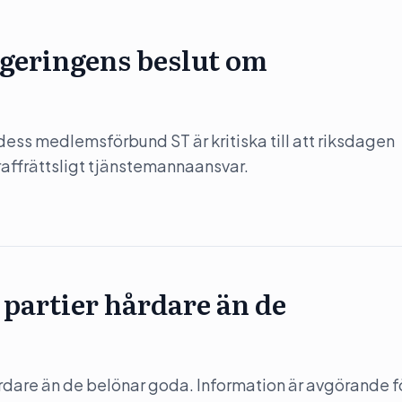
regeringens beslut om
ess medlemsförbund ST är kritiska till att riksdagen
affrättsligt tjänstemannaansvar.
 partier hårdare än de
rdare än de belönar goda. Information är avgörande fö