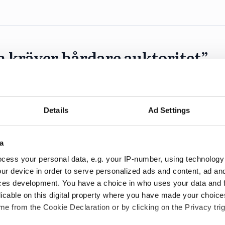
 kräver hårdare auktoritet”
partiledartalen i Almedalen via sin proprietära
är KD-ledaren Ebba Busch tal.
Details
Ad Settings
a
cess your personal data, e.g. your IP-number, using technology
ur device in order to serve personalized ads and content, ad a
ces development. You have a choice in who uses your data and 
stad
licable on this digital property where you have made your choic
e from the Cookie Declaration or by clicking on the Privacy trig
ka uppdrag i Karlstad kommun och drar tillbaka sin k