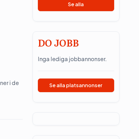
Se alla
DO JOBB
Inga lediga jobbannonser.
ner i de
Se alla platsannonser