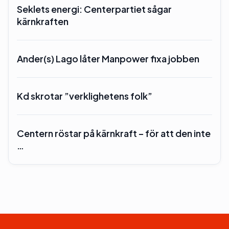
Seklets energi: Centerpartiet sågar
kärnkraften
Ander(s) Lago låter Manpower fixa jobben
Kd skrotar ”verklighetens folk”
Centern röstar på kärnkraft – för att den inte
…