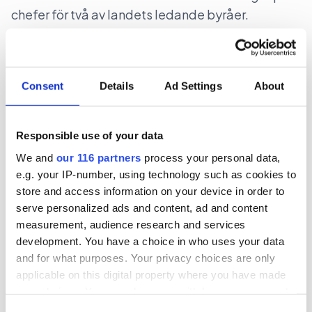
chefer för två av landets ledande byråer.
Arbetarrörelser
Pr
Consent
Details
Ad Settings
About
2026-06-22, 07:51
LO värvar mediechef på SVT
Responsible use of your data
Den fackliga centralorganisationen LO hittar en
We and
our 116 partners
process your personal data,
e.g. your IP-number, using technology such as cookies to
ny chef till sitt mediehus på public service-
store and access information on your device in order to
kanalen SVT.
serve personalized ads and content, ad and content
measurement, audience research and services
Arbetarrörelser
Medier
development. You have a choice in who uses your data
and for what purposes. Your privacy choices are only
2026-06-18, 00:39
applicable on this digital property where you have made
Geelmuyden Kiese snabbskiftar
your choices. You can change or withdraw your consent
any time from the Cookie Declaration or by clicking on
corp-chef