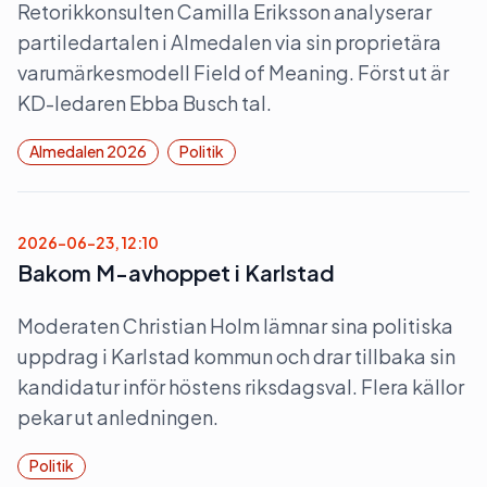
Retorikkonsulten Camilla Eriksson analyserar
partiledartalen i Almedalen via sin proprietära
varumärkesmodell Field of Meaning. Först ut är
KD-ledaren Ebba Busch tal.
Almedalen 2026
Politik
2026-06-23, 12:10
Bakom M-avhoppet i Karlstad
Moderaten Christian Holm lämnar sina politiska
uppdrag i Karlstad kommun och drar tillbaka sin
kandidatur inför höstens riksdagsval. Flera källor
pekar ut anledningen.
Politik