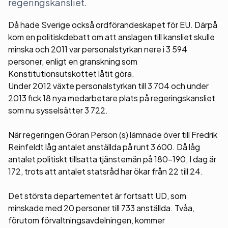
regeringskansliet.
Då hade Sverige också ordförandeskapet för EU. Därpå
kom en politiskdebatt om att anslagen till kansliet skulle
minska och 2011 var personalstyrkan nere i 3 594
personer, enligt en granskning som
Konstitutionsutskottet låtit göra.
Under 2012 växte personalstyrkan till 3 704 och under
2013 fick 18 nya medarbetare plats på regeringskansliet
som nu sysselsätter 3 722.
När regeringen Göran Person (s) lämnade över till Fredrik
Reinfeldt låg antalet anställda på runt 3 600. Då låg
antalet politiskt tillsatta tjänstemän på 180-190, I dag är
172, trots att antalet statsråd har ökar från 22 till 24.
Det största departementet är fortsatt UD, som
minskade med 20 personer till 733 anställda. Tvåa,
förutom förvaltningsavdelningen, kommer