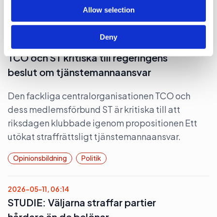
Lobbying
Opinionsbildning
Politik
Allow selection
Deny
2026-06-16, 07:24
TCO och ST kritiska till regeringens
beslut om tjänstemannaansvar
Den fackliga centralorganisationen TCO och
dess medlemsförbund ST är kritiska till att
riksdagen klubbade igenom propositionen Ett
utökat straffrättsligt tjänstemannaansvar.
Opinionsbildning
Politik
2026-05-11, 06:14
STUDIE: Väljarna straffar partier
hårdare än de belönar