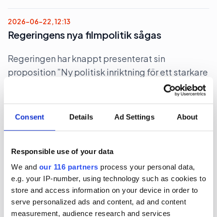
2026-06-22, 12:13
Regeringens nya filmpolitik sågas
Regeringen har knappt presenterat sin
proposition ”Ny politisk inriktning för ett starkare
filmland”, förrän den sågas.
Kultur
Politik
Consent
Details
Ad Settings
About
2026-06-22, 06:28
Magdalena Andersson (s)
Responsible use of your data
turistkampanjar
We and
our 116 partners
process your personal data,
e.g. your IP-number, using technology such as cookies to
Nej det blir inte Botkyrka när partiledaren (s)
store and access information on your device in order to
serve personalized ads and content, ad and content
Magdalena Andersson ger sig ut på en två dagars
measurement, audience research and services
valturné i Sverige. Dock blir det flera klassiska