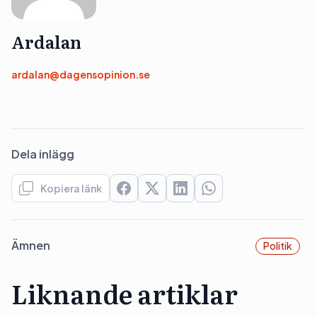
Ardalan
ardalan@dagensopinion.se
Dela inlägg
Kopiera länk
Ämnen
Politik
Liknande artiklar