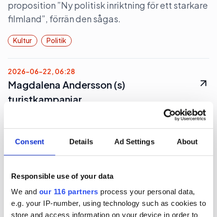
proposition ”Ny politisk inriktning för ett starkare
filmland”, förrän den sågas.
Kultur
Politik
2026-06-22, 06:28
Magdalena Andersson (s)
turistkampanjar
Nej det blir inte Botkyrka när partiledaren (s)
Magdalena Andersson ger sig ut på en två dagars
Consent
Details
Ad Settings
About
valturné i Sverige. Dock blir det flera klassiska
turistorter.
Responsible use of your data
Politik
Val 2026
We and
our 116 partners
process your personal data,
e.g. your IP-number, using technology such as cookies to
store and access information on your device in order to
2026-06-16, 07:48