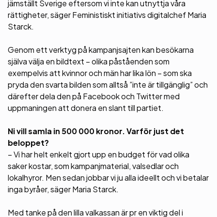
jämställt Sverige eftersom vi inte kan utnyttja våra
rättigheter, säger Feministiskt initiativs digitalchef Maria
Starck.
Genom ett verktyg på kampanjsajten kan besökarna
själva välja en bildtext – olika påståenden som
exempelvis att kvinnor och män har lika lön – som ska
pryda den svarta bilden som alltså ”inte är tillgänglig” och
därefter dela den på Facebook och Twitter med
uppmaningen att donera en slant till partiet.
Ni vill samla in 500 000 kronor. Varför just det
beloppet?
– Vi har helt enkelt gjort upp en budget för vad olika
saker kostar, som kampanjmaterial, valsedlar och
lokalhyror. Men sedan jobbar vi ju alla ideellt och vi betalar
inga byråer, säger Maria Starck.
Med tanke på den lilla valkassan är pr en viktig del i