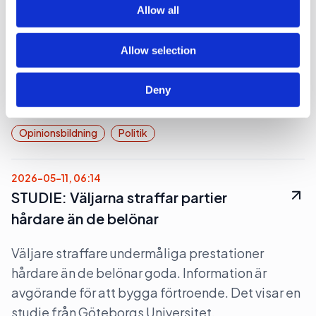
of their services.
beslut om tjänstemannaansvar
Allow all
Den fackliga centralorganisationen TCO och
Allow selection
dess medlemsförbund ST är kritiska till att
riksdagen klubbade igenom propositionen Ett
Deny
utökat straffrättsligt tjänstemannaansvar.
Opinionsbildning
Politik
2026-05-11, 06:14
STUDIE: Väljarna straffar partier
hårdare än de belönar
Väljare straffare undermåliga prestationer
hårdare än de belönar goda. Information är
avgörande för att bygga förtroende. Det visar en
studie från Göteborgs Universitet.