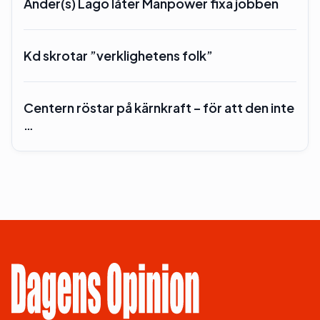
Ander(s) Lago låter Manpower fixa jobben
Kd skrotar ”verklighetens folk”
Centern röstar på kärnkraft – för att den inte
…