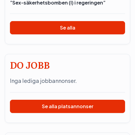
”Sex-säkerhetsbomben (l) i regeringen”
Se alla
DO JOBB
Inga lediga jobbannonser.
Se alla platsannonser