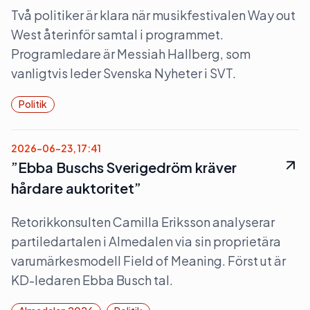
Två politiker är klara när musikfestivalen Way out
West återinför samtal i programmet.
Programledare är Messiah Hallberg, som
vanligtvis leder Svenska Nyheter i SVT.
Politik
2026-06-23, 17:41
”Ebba Buschs Sverigedröm kräver
hårdare auktoritet”
Retorikkonsulten Camilla Eriksson analyserar
partiledartalen i Almedalen via sin proprietära
varumärkesmodell Field of Meaning. Först ut är
KD-ledaren Ebba Busch tal.