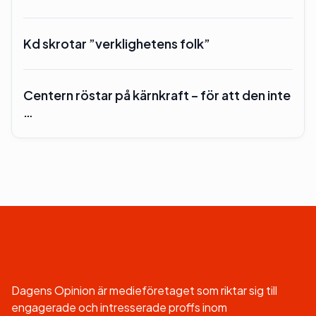
Kd skrotar ”verklighetens folk”
Centern röstar på kärnkraft – för att den inte
…
Dagens Opinion är medieföretaget som riktar sig till
engagerade och intresserade proffs inom