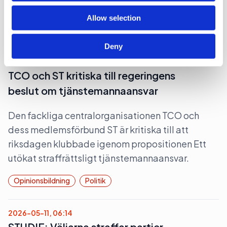
Allow selection
Lobbying
Opinionsbildning
Politik
Deny
2026-06-16, 07:24
TCO och ST kritiska till regeringens
beslut om tjänstemannaansvar
Den fackliga centralorganisationen TCO och
dess medlemsförbund ST är kritiska till att
riksdagen klubbade igenom propositionen Ett
utökat straffrättsligt tjänstemannaansvar.
Opinionsbildning
Politik
2026-05-11, 06:14
STUDIE: Väljarna straffar partier