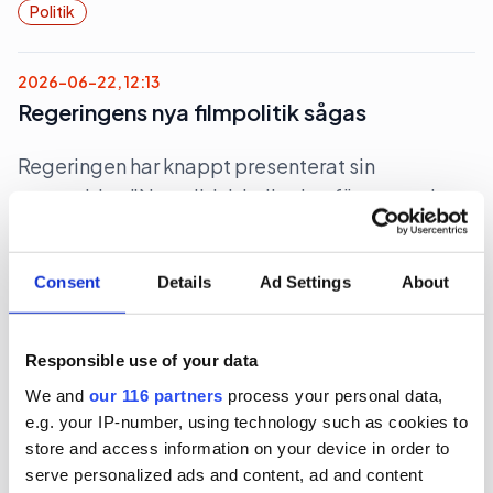
Politik
2026-06-22, 12:13
Regeringens nya filmpolitik sågas
Regeringen har knappt presenterat sin
proposition ”Ny politisk inriktning för ett starkare
filmland”, förrän den sågas.
Kultur
Politik
Consent
Details
Ad Settings
About
2026-06-22, 06:28
Responsible use of your data
Magdalena Andersson (s)
We and
our 116 partners
process your personal data,
turistkampanjar
e.g. your IP-number, using technology such as cookies to
store and access information on your device in order to
Nej det blir inte Botkyrka när partiledaren (s)
serve personalized ads and content, ad and content