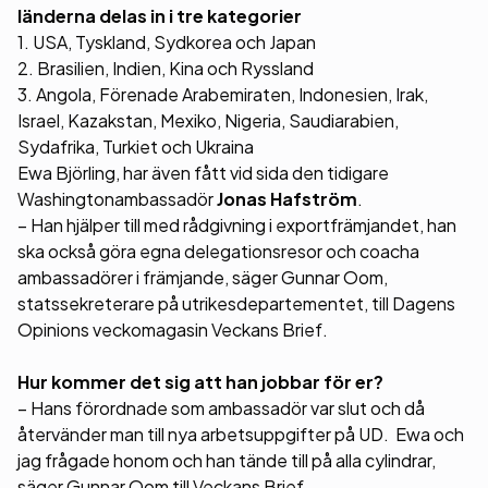
länderna delas in i tre kategorier
1. USA, Tyskland, Sydkorea och Japan
2. Brasilien, Indien, Kina och Ryssland
3. Angola, Förenade Arabemiraten, Indonesien, Irak,
Israel, Kazakstan, Mexiko, Nigeria, Saudiarabien,
Sydafrika, Turkiet och Ukraina
Ewa Björling, har även fått vid sida den tidigare
Washingtonambassadör
Jonas Hafström
.
– Han hjälper till med rådgivning i exportfrämjandet, han
ska också göra egna delegationsresor och coacha
ambassadörer i främjande, säger Gunnar Oom,
statssekreterare på utrikesdepartementet, till Dagens
Opinions veckomagasin Veckans Brief.
Hur kommer det sig att han jobbar för er?
– Hans förordnade som ambassadör var slut och då
återvänder man till nya arbetsuppgifter på UD. Ewa och
jag frågade honom och han tände till på alla cylindrar,
säger Gunnar Oom till Veckans Brief.