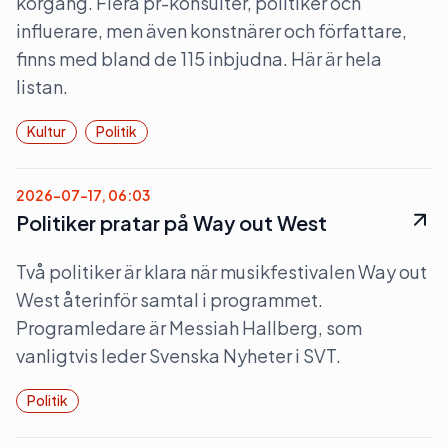
körgång. Flera pr-konsulter, politiker och
influerare, men även konstnärer och författare,
finns med bland de 115 inbjudna. Här är hela
listan.
Kultur
Politik
2026-07-17, 06:03
Politiker pratar på Way out West
Två politiker är klara när musikfestivalen Way out
West återinför samtal i programmet.
Programledare är Messiah Hallberg, som
vanligtvis leder Svenska Nyheter i SVT.
Politik