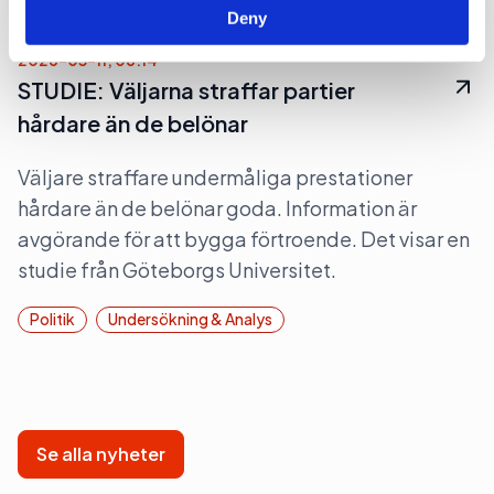
Deny
2026-05-11, 06:14
STUDIE: Väljarna straffar partier
hårdare än de belönar
Väljare straffare undermåliga prestationer
hårdare än de belönar goda. Information är
avgörande för att bygga förtroende. Det visar en
studie från Göteborgs Universitet.
Politik
Undersökning & Analys
Se alla nyheter