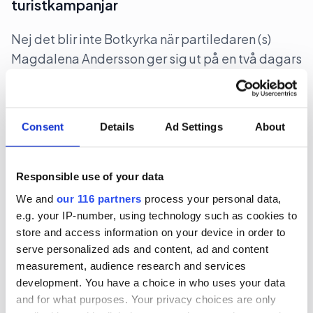
turistkampanjar
Nej det blir inte Botkyrka när partiledaren (s)
Magdalena Andersson ger sig ut på en två dagars
valturné i Sverige. Dock blir det flera klassiska
turistorter.
Consent
Details
Ad Settings
About
Politik
Val 2026
2026-06-16, 07:48
Responsible use of your data
Gruvbolag och branschorganisation
We and
our 116 partners
process your personal data,
halvjublar över skrotat uran-veto
e.g. your IP-number, using technology such as cookies to
store and access information on your device in order to
Gruvindustrins branschorganisation pratar om
serve personalized ads and content, ad and content
”ett steg framåt och två bakåt” när det gäller
measurement, audience research and services
development. You have a choice in who uses your data
riksdagens beslut att likställa
and for what purposes. Your privacy choices are only
tillståndsprövningen av brytning av uran med