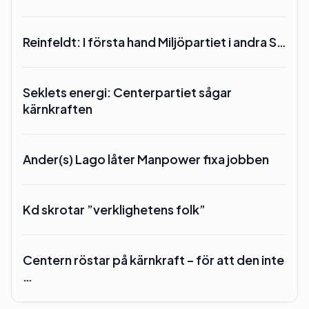
Reinfeldt: I första hand Miljöpartiet i andra S…
Seklets energi: Centerpartiet sågar
kärnkraften
Ander(s) Lago låter Manpower fixa jobben
Kd skrotar ”verklighetens folk”
Centern röstar på kärnkraft – för att den inte
…