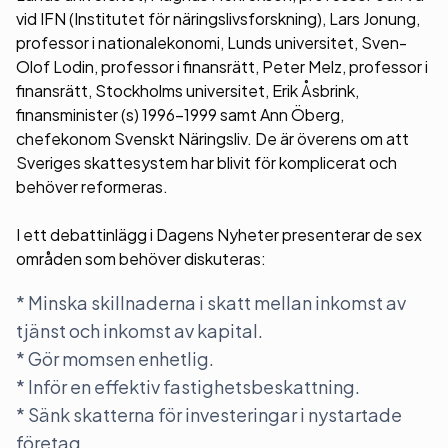
vid IFN (Institutet för näringslivsforskning), Lars Jonung,
professor i nationalekonomi, Lunds universitet, Sven-
Olof Lodin, professor i finansrätt, Peter Melz, professor i
finansrätt, Stockholms universitet, Erik Åsbrink,
finansminister (s) 1996–1999 samt Ann Öberg,
chefekonom Svenskt Näringsliv. De är överens om att
Sveriges skattesystem har blivit för komplicerat och
behöver reformeras.
I ett debattinlägg i Dagens Nyheter presenterar de sex
områden som behöver diskuteras:
* Minska skillnaderna i skatt mellan inkomst av
tjänst och inkomst av kapital.
* Gör momsen enhetlig.
* Inför en effektiv fastighetsbeskattning.
* Sänk skatterna för investeringar i nystartade
företag.