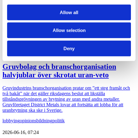
provided to them or that they’ve collected from your use
Magdalena Andersson (s)
of their services.
turistkampanjar
Allow all
Nej det blir inte Botkyrka när partiledaren (s) Magdalena Andersson
Allow selection
ger sig ut på en två dagars valturné i Sverige. Dock blir det flera
klassiska turistorter.
politik
val 2026
Deny
2026-06-16, 07:48
Gruvbolag och branschorganisation
halvjublar över skrotat uran-veto
Gruvindustrins branschorganisation pratar om ”ett steg framåt och
två bakåt” när det gäller riksdagens beslut att likställa
tillståndsprövningen av brytning av uran med andra metaller.
Gruvföretaget District Metals lovar att fortsätta att lobba för att
uranbrytning ska ske i Sverige.
lobbying
opinionsbildning
politik
2026-06-16, 07:24