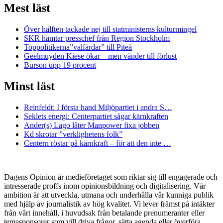
Mest läst
Över hälften tackade nej till statministerns kulturmingel
SKR hämtar presschef från Region Stockholm
Toppolitikerna”valfärdar” till Piteå
Geelmuyden Kiese ökar – men vänder till förlust
Burson upp 19 procent
Minst läst
Reinfeldt: I första hand Miljöpartiet i andra S…
Seklets energi: Centerpartiet sågar kärnkraften
Ander(s) Lago låter Manpower fixa jobben
Kd skrotar ”verklighetens folk”
Centern röstar på kärnkraft – för att den inte …
Dagens Opinion är medieföretaget som riktar sig till engagerade och
intresserade proffs inom opinionsbildning och digitalisering. Vår
ambition är att utveckla, utmana och underhålla vår kunniga publik
med hjälp av journalistik av hög kvalitet. Vi lever främst på intäkter
från vårt innehåll, i huvudsak från betalande prenumeranter eller
temasponsorer som vill driva frågor, sätta agenda eller överföra