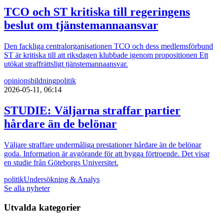
TCO och ST kritiska till regeringens
beslut om tjänstemannaansvar
Den fackliga centralorganisationen TCO och dess medlemsförbund
ST är kritiska till att riksdagen klubbade igenom propositionen Ett
utökat straffrättsligt tjänstemannaansvar.
opinionsbildning
politik
2026-05-11, 06:14
STUDIE: Väljarna straffar partier
hårdare än de belönar
Väljare straffare undermåliga prestationer hårdare än de belönar
goda. Information är avgörande för att bygga förtroende. Det visar
en studie från Göteborgs Universitet.
politik
Undersökning & Analys
Se alla nyheter
Utvalda kategorier