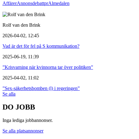
Affärer
Annons
debatt
pr
Almedalen
Rolf van den Brink
2026-04-02, 12:45
Vad är det för fel på S kommunikation?
2025-06-19, 11:39
”Krisvarning när kvinnorna tar över politiken”
2025-04-02, 11:02
”Sex-säkerhetsbomben (l) i regeringen”
Se alla
DO JOBB
Inga lediga jobbannonser.
Se alla platsannonser