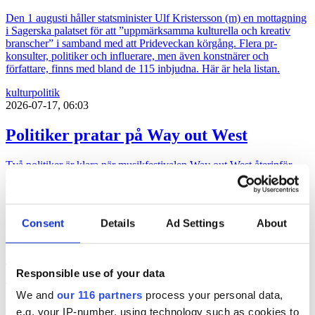
Den 1 augusti håller statsminister Ulf Kristersson (m) en mottagning
i Sagerska palatset för att ”uppmärksamma kulturella och kreativ
branscher” i samband med att Prideveckan körgång. Flera pr-
konsulter, politiker och influerare, men även konstnärer och
författare, finns med bland de 115 inbjudna. Här är hela listan.
kultur
politik
2026-07-17, 06:03
Politiker pratar på Way out West
Två politiker är klara när musikfestivalen Way out West återinför
samtal i programmet. Programledare är Messiah Hallberg, som
vanligtvis leder Svenska Nyheter i SVT.
politik
Consent
Details
Ad Settings
About
2026-06-23, 17:41
”Ebba Buschs Sverigedröm kräver
hårdare auktoritet”
Responsible use of your data
We and
our 116 partners
process your personal data,
Retorikkonsulten Camilla Eriksson analyserar partiledartalen i
e.g. your IP-number, using technology such as cookies to