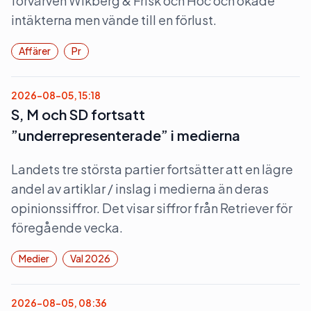
förvärven Wikberg & Frisk och Hoc och ökade
intäkterna men vände till en förlust.
Affärer
Pr
2026-08-05, 15:18
S, M och SD fortsatt
”underrepresenterade” i medierna
Landets tre största partier fortsätter att en lägre
andel av artiklar / inslag i medierna än deras
opinionssiffror. Det visar siffror från Retriever för
föregående vecka.
Medier
Val 2026
2026-08-05, 08:36