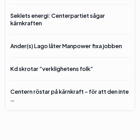
Seklets energi: Centerpartiet sågar
kärnkraften
Ander(s) Lago låter Manpower fixa jobben
Kd skrotar ”verklighetens folk”
Centern röstar på kärnkraft – för att den inte
…