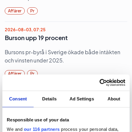
Affärer
Pr
2026-08-03, 07:25
Burson upp 19 procent
Bursons pr-byrå i Sverige ökade både intäkten
och vinsten under 2025.
Affärer
Pr
2026-07-31, 07:00
Consent
Details
Ad Settings
About
700 miljoner för Rud Pedersen
Pa-koncernen Rud Pedersen ökade under 2025
Responsible use of your data
både intäkten och lönsamheten och passerade
We and
our 116 partners
process your personal data,
700 miljoner kronor i omsättning.