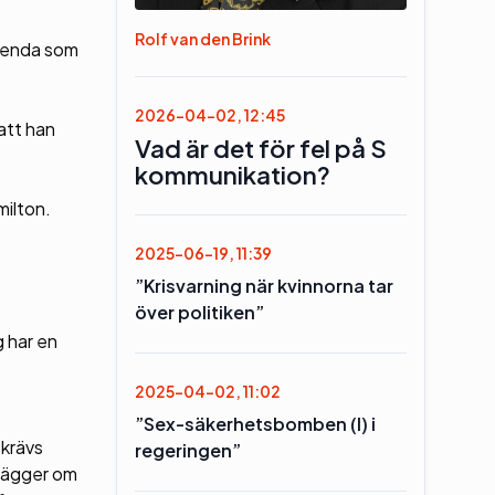
Rolf van den Brink
n enda som
2026-04-02, 12:45
att han
Vad är det för fel på S
kommunikation?
milton.
2025-06-19, 11:39
”Krisvarning när kvinnorna tar
över politiken”
g har en
2025-04-02, 11:02
”Sex-säkerhetsbomben (l) i
 krävs
regeringen”
 lägger om