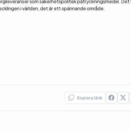
ergileveranser som säkerhetspolitisk påtryckningsmedel. Det 
vecklingen i världen, det är ett spännande område.
Kopiera länk