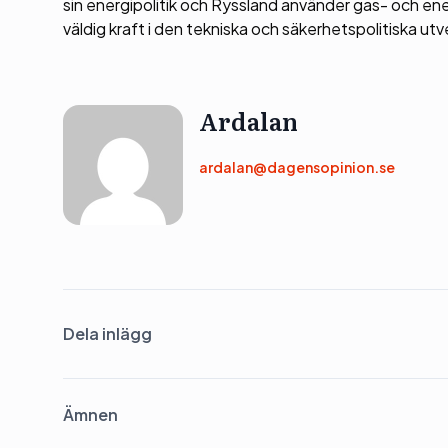
sin energipolitik och Ryssland använder gas- och en
väldig kraft i den tekniska och säkerhetspolitiska ut
Ardalan
ardalan@dagensopinion.se
Dela inlägg
Ämnen