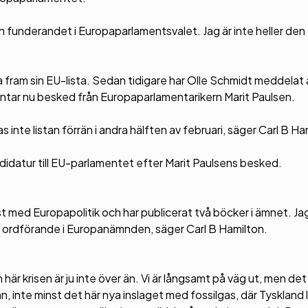
och funderandet i Europaparlamentsvalet. Jag är inte heller de
a fram sin EU-lista. Sedan tidigare har Olle Schmidt meddelat 
inväntar nu besked från Europaparlamentarikern Marit Paulsen.
nte listan förrän i andra hälften av februari, säger Carl B Ha
andidatur till EU-parlamentet efter Marit Paulsens besked.
ngst med Europapolitik och har publicerat två böcker i ämnet. Ja
t ordförande i Europanämnden, säger Carl B Hamilton.
 här krisen är ju inte över än. Vi är långsamt på väg ut, men det
n, inte minst det här nya inslaget med fossilgas, där Tyskland