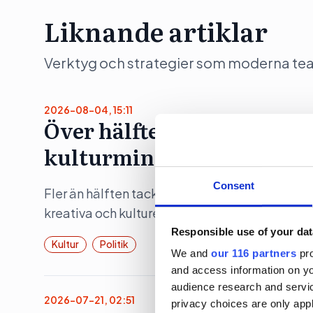
Liknande artiklar
Verktyg och strategier som moderna team 
2026-08-04, 15:11
Över hälften tackade nej t
kulturmingel
Consent
Fler än hälften tackade nej till statsminister 
kreativa och kulturella branscherna, i samba
Responsible use of your dat
Kultur
Politik
We and
our 116 partners
pro
and access information on yo
audience research and servi
2026-07-21, 02:51
privacy choices are only app