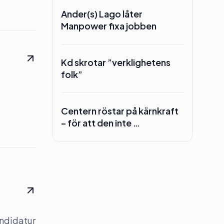
Ander(s) Lago låter
Manpower fixa jobben
Kd skrotar ”verklighetens
folk”
Centern röstar på kärnkraft
– för att den inte …
andidatur