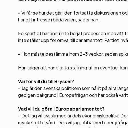
– Vi får se hur det går i den fortsatta diskussionen 
har ett intresse i båda valen, säger han.
Folkpartiet har ännu inte börjat processen med att t
inte ställer upp för omval till parlamentet. Partiet 
– Hon måste bestämma inom 2-3 veckor, sedan spikas i
Han säger att han ska ta ställning till en eventuell k
Varför vill du till Bryssel?
– Jag är den svenska politikern som hållit på allra lä
gedigen bakgrund i Europafrågan och har också vari
Vad vill du göra i Europaparlamentet?
– Det jag vill syssla med är dels ekonomisk politik. Den
mycket eftervård. Dels vill jag jobba med energifråga