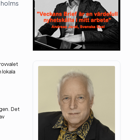
ckholms
provvalet
 lokala
agen. Det
av