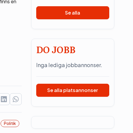
finns en
Se alla
DO JOBB
Inga lediga jobbannonser.
Se alla platsannonser
Politik