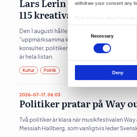
Lars Lerin och pr-konsult
withdraw your consent any tim
115 kreativa till Sagerska
Find out more about how your
Consent
Den 1 augusti håller statsminister Ulf Kristers
We use cookies to personalis
Selection
Necessary
”uppmärksamma kulturella och kreativ bransc
information about your use of
konsulter, politiker och influerare, men även 
other information that you’ve
är hela listan.
Kultur
Politik
Deny
2026-07-17, 06:03
Politiker pratar på Way o
Två politiker är klara när musikfestivalen Wa
Messiah Hallberg, som vanligtvis leder Svensk