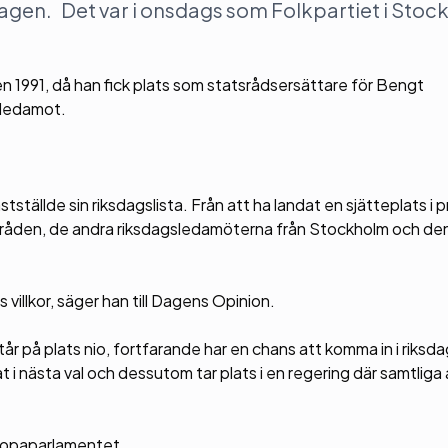
ksdagen. Det var i onsdags som Folkpartiet i Sto
en 1991, då han fick plats som statsrådsersättare för Bengt
 ledamot.
tställde sin riksdagslista. Från att ha landat en sjätteplats i 
tatsråden, de andra riksdagsledamöterna från Stockholm och den
 villkor, säger han till Dagens Opinion.
år på plats nio, fortfarande har en chans att komma in i riksd
 i nästa val och dessutom tar plats i en regering där samtliga 
Europaparlamentet.