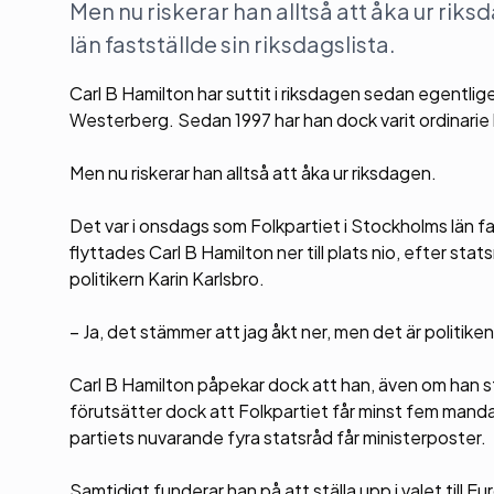
Men nu riskerar han alltså att åka ur ri
län fastställde sin riksdagslista.
Carl B Hamilton har suttit i riksdagen sedan egentlig
Westerberg. Sedan 1997 har han dock varit ordinarie
Men nu riskerar han alltså att åka ur riksdagen.
Det var i onsdags som Folkpartiet i Stockholms län fas
flyttades Carl B Hamilton ner till plats nio, efter s
politikern Karin Karlsbro.
– Ja, det stämmer att jag åkt ner, men det är politikens
Carl B Hamilton påpekar dock att han, även om han st
förutsätter dock att Folkpartiet får minst fem mandat
partiets nuvarande fyra statsråd får ministerposter.
Samtidigt funderar han på att ställa upp i valet till 