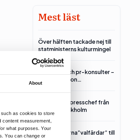
Mest läst
Över hälften tackade nej till
statministerns kulturmingel
Lars Lerin och pr-konsulter –
Ulf Kristersson…
About
ner i de
SKR hämtar presschef från
Region Stockholm
 such as cookies to store
nd content measurement,
for what purposes. Your
Toppolitikerna”valfärdar” till
es. You can change or
Piteå