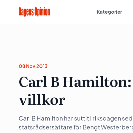
Kategorier
08 Nov 2013
Carl B Hamilton: 
villkor
Carl B Hamilton har suttit i riksdagen se
statsrådsersättare för Bengt Westerberg