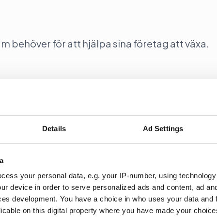
behöver för att hjälpa sina företag att växa.
ill statministerns
Details
Ad Settings
(m) Ulf Kristerssons mingel den 1 augusti 2026 för perso
nd med Pride-veckan.
a
cess your personal data, e.g. your IP-number, using technology
ur device in order to serve personalized ads and content, ad a
ces development. You have a choice in who uses your data and 
licable on this digital property where you have made your choic