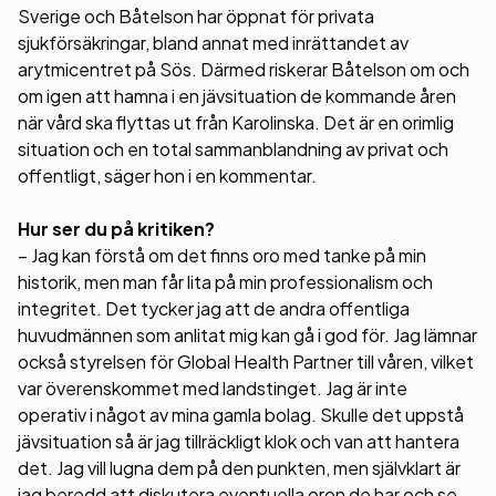
Sverige och Båtelson har öppnat för privata
sjukförsäkringar, bland annat med inrättandet av
arytmicentret på Sös. Därmed riskerar Båtelson om och
om igen att hamna i en jävsituation de kommande åren
när vård ska flyttas ut från Karolinska. Det är en orimlig
situation och en total sammanblandning av privat och
offentligt, säger hon i en kommentar.
Hur ser du på kritiken?
– Jag kan förstå om det finns oro med tanke på min
historik, men man får lita på min professionalism och
integritet. Det tycker jag att de andra offentliga
huvudmännen som anlitat mig kan gå i god för. Jag lämnar
också styrelsen för Global Health Partner till våren, vilket
var överenskommet med landstinget. Jag är inte
operativ i något av mina gamla bolag. Skulle det uppstå
jävsituation så är jag tillräckligt klok och van att hantera
det. Jag vill lugna dem på den punkten, men självklart är
jag beredd att diskutera eventuella oron de har och se