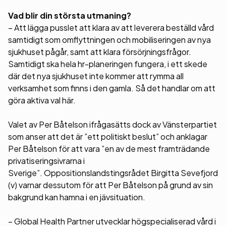
Vad blir din största utmaning?
– Att lägga pusslet att klara av att leverera beställd vård
samtidigt som omflyttningen och mobiliseringen av nya
sjukhuset pågår, samt att klara försörjningsfrågor.
Samtidigt ska hela hr-planeringen fungera, i ett skede
där det nya sjukhuset inte kommer att rymma all
verksamhet som finns i den gamla. Så det handlar om att
göra aktiva val här.
Valet av Per Båtelson ifrågasätts dock av Vänsterpartiet
som anser att det är ”ett politiskt beslut” och anklagar
Per Båtelson för att vara ”en av de mest framträdande
privatiseringsivrarna i
Sverige”. Oppositionslandstingsrådet Birgitta Sevefjord
(v) varnar dessutom för att Per Båtelson på grund av sin
bakgrund kan hamna i en jävsituation.
– Global Health Partner utvecklar högspecialiserad vård i