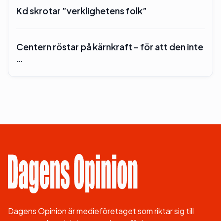
Kd skrotar ”verklighetens folk”
Centern röstar på kärnkraft – för att den inte
…
Dagens Opinion är medieföretaget som riktar sig till