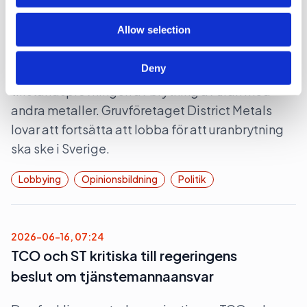
Allow selection
Gruvindustrins branschorganisation pratar om
”ett steg framåt och två bakåt” när det gäller
Deny
riksdagens beslut att likställa
tillståndsprövningen av brytning av uran med
andra metaller. Gruvföretaget District Metals
lovar att fortsätta att lobba för att uranbrytning
ska ske i Sverige.
Lobbying
Opinionsbildning
Politik
2026-06-16, 07:24
TCO och ST kritiska till regeringens
beslut om tjänstemannaansvar