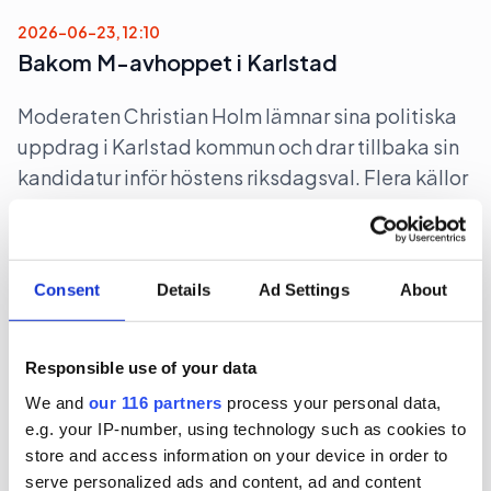
2026-06-23, 12:10
Bakom M-avhoppet i Karlstad
Moderaten Christian Holm lämnar sina politiska
uppdrag i Karlstad kommun och drar tillbaka sin
kandidatur inför höstens riksdagsval. Flera källor
pekar ut anledningen.
Politik
Consent
Details
Ad Settings
About
2026-06-22, 12:13
Regeringens nya filmpolitik sågas
Responsible use of your data
We and
our 116 partners
process your personal data,
Regeringen har knappt presenterat sin
e.g. your IP-number, using technology such as cookies to
proposition ”Ny politisk inriktning för ett starkare
store and access information on your device in order to
filmland”, förrän den sågas.
serve personalized ads and content, ad and content