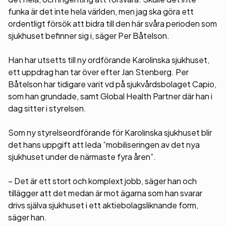
funka är det inte hela världen, men jag ska göra ett
ordentligt försök att bidra till den här svåra perioden som
sjukhuset befinner sig i, säger Per Båtelson.
Han har utsetts till ny ordförande Karolinska sjukhuset,
ett uppdrag han tar över efter Jan Stenberg. Per
Båtelson har tidigare varit vd på sjukvårdsbolaget Capio,
som han grundade, samt Global Health Partner där han i
dag sitter i styrelsen.
Som ny styrelseordförande för Karolinska sjukhuset blir
det hans uppgift att leda ”mobiliseringen av det nya
sjukhuset under de närmaste fyra åren”.
– Det är ett stort och komplext jobb, säger han och
tillägger att det medan är mot ägarna som han svarar
drivs själva sjukhuset i ett aktiebolagsliknande form,
säger han.