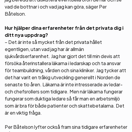
vad de bottnar i och vad jag kan göra, säger Per
Båtelson.
Hur hjälper dina erfarenheter från det privata dig i
ditt nya uppdrag?
– Det är inte så mycket från det privata hållet
egentligen, utan vad jag har är allmän
sjukvårdserfarenhet. Jag har gjort det till min devis att
försöka återinstallera läkarna i ledarskap och ta ansvar
för teambuildning, vården och sina kliniker. Jag tycker att
det har varit en tråkig utveckling generellt i Norden de
senaste tio åren. Läkarna är inte intresserade av ledar-
och chefsrollers som tidigare. Men när läkarna fungerar
fungerar som duktiga ledare så får man en arbetsmiljö
som är bra för både patienter och skattebetalarna. Det
är en viktig fråga.
Per Båtelson lyfter också fram sina tidigare erfarenheter