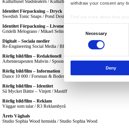
Kulturhuset Stadsteatern / Kulturhuset Stadsteatern
withdraw your consent any tim
Identitet Förpackning – Dryck
Swedish Tonic Snaps / Pond Design
Find out more about how your
Identitet Förpackning – Livsmedel
Consent
We use cookies to personalis
Gridelli Melograno / Mikael Selin Design Studio
Necessary
Selection
information about your use of
Digitalt – Sociala medier
other information that you’ve
Re-Engineering Social Media / BBDO Nordics
Rörlig bild/film – Redaktionell
Arbetsterapeuten Mahvin / Spoon
Deny
Rörlig bild/film – Information
Dance 10 000 / Forsman & Bodenfors
Rörlig bild/film – Identitet
Så Mycket Bättre – Vinjett / Mastiff
Rörlig bild/film – Reklam
Väggar som talar / R3 Reklambyrå
Årets Våghals
Studio Sophia Wood hemsida / Studio Sophia Wood