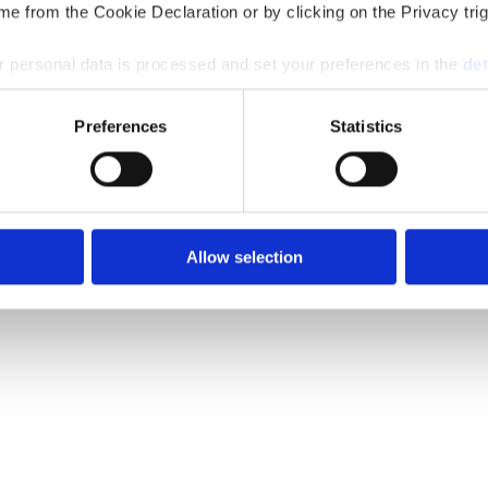
e from the Cookie Declaration or by clicking on the Privacy trig
 personal data is processed and set your preferences in the
det
e content and ads, to provide social media features and to analy
Preferences
Statistics
 our site with our social media, advertising and analytics partn
 provided to them or that they’ve collected from your use of their
Allow selection