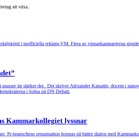
retag att växa.
medaljskörd i inofficiella reklam-VM. Flera av vinnarkampanjerna gjorde
ndet”
snarare än stärker det. Det skriver Alexander Katsaitis, docent i stats
ldemokraterna i Solna på DN Debatt.
ammarkollegiet lyssnar
erige. Pr-branschens organisation hoppas på bättre dialog med Kammarkol