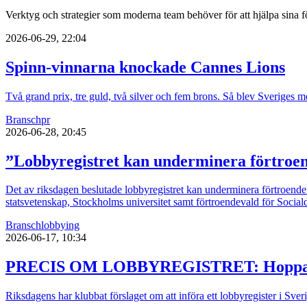
Verktyg och strategier som moderna team behöver för att hjälpa sina fö
2026-06-29, 22:04
Spinn-vinnarna knockade Cannes Lions
Två grand prix, tre guld, två silver och fem brons. Så blev Sveriges 
Bransch
pr
2026-06-28, 20:45
”Lobbyregistret kan underminera förtroe
Det av riksdagen beslutade lobbyregistret kan underminera förtroendet 
statsvetenskap, Stockholms universitet samt förtroendevald för Socia
Bransch
lobbying
2026-06-17, 10:34
PRECIS OM LOBBYREGISTRET: Hoppas K
Riksdagens har klubbat förslaget om att införa ett lobbyregister i Sv