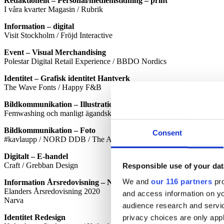
Redaktionellt – Personal/medlemstidning – print
I våra kvarter Magasin / Rubrik
Information – digital
Visit Stockholm / Fröjd Interactive
Event – Visual Merchandising
Polestar Digital Retail Experience / BBDO Nordics
Identitet – Grafisk identitet Hantverk
The Wave Fonts / Happy F&B
Bildkommunikation – Illustration och infographic
Femwashing och manligt ägandskap / Annika Bäckström
Bildkommunikation – Foto
Consent
#kavlaupp / NORD DDB / The Amazing Society
Digitalt – E-handel
Craft / Grebban Design
Responsible use of your dat
We and
our 116 partners
pro
Information Årsredovisning – Noterade bolag
Elanders Årsredovisning 2020
and access information on yo
Narva
audience research and servi
Identitet Redesign
privacy choices are only app