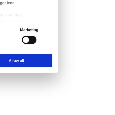
ger icon.
ails section
.
se our traffic. We also share
Marketing
ers who may combine it with
 services.
Allow all