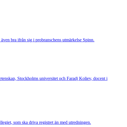
 även bra ifrån sig i probranschens utmärkelse Spinn.
vetenskap, Stockholms universitet och Faradj Koliev, docent i
legiet, som ska driva registret än med utredningen.