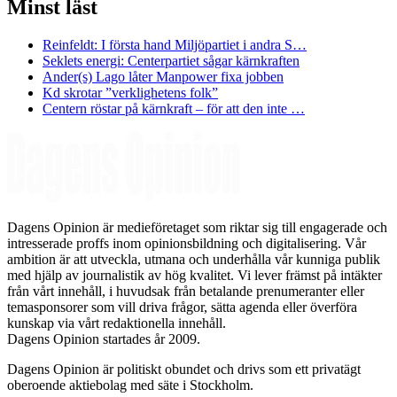
Minst läst
Reinfeldt: I första hand Miljöpartiet i andra S…
Seklets energi: Centerpartiet sågar kärnkraften
Ander(s) Lago låter Manpower fixa jobben
Kd skrotar ”verklighetens folk”
Centern röstar på kärnkraft – för att den inte …
Dagens Opinion är medieföretaget som riktar sig till engagerade och
intresserade proffs inom opinionsbildning och digitalisering. Vår
ambition är att utveckla, utmana och underhålla vår kunniga publik
med hjälp av journalistik av hög kvalitet. Vi lever främst på intäkter
från vårt innehåll, i huvudsak från betalande prenumeranter eller
temasponsorer som vill driva frågor, sätta agenda eller överföra
kunskap via vårt redaktionella innehåll.
Dagens Opinion startades år 2009.
Dagens Opinion är politiskt obundet och drivs som ett privatägt
oberoende aktiebolag med säte i Stockholm.