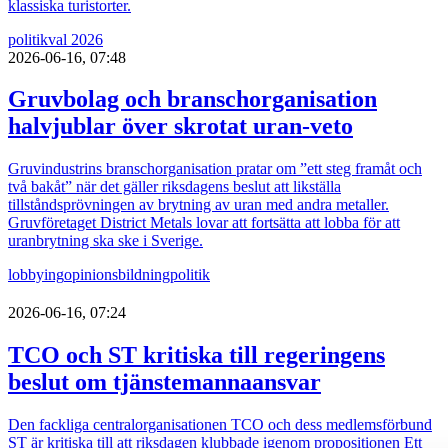
klassiska turistorter.
politik
val 2026
2026-06-16, 07:48
Gruvbolag och branschorganisation
halvjublar över skrotat uran-veto
Gruvindustrins branschorganisation pratar om ”ett steg framåt och
två bakåt” när det gäller riksdagens beslut att likställa
tillståndsprövningen av brytning av uran med andra metaller.
Gruvföretaget District Metals lovar att fortsätta att lobba för att
uranbrytning ska ske i Sverige.
lobbying
opinionsbildning
politik
2026-06-16, 07:24
TCO och ST kritiska till regeringens
beslut om tjänstemannaansvar
Den fackliga centralorganisationen TCO och dess medlemsförbund
ST är kritiska till att riksdagen klubbade igenom propositionen Ett