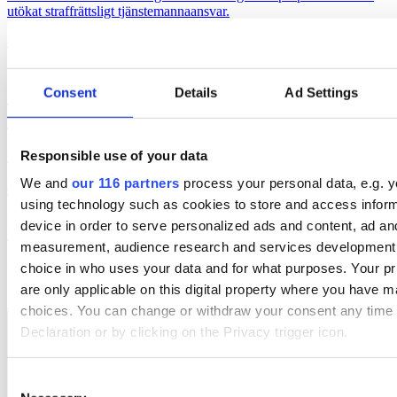
utökat straffrättsligt tjänstemannaansvar.
opinionsbildning
politik
2026-05-11, 06:14
STUDIE: Väljarna straffar partier
Consent
Details
Ad Settings
hårdare än de belönar
Responsible use of your data
Väljare straffare undermåliga prestationer hårdare än de belönar
goda. Information är avgörande för att bygga förtroende. Det visar
We and
our 116 partners
process your personal data, e.g. 
en studie från Göteborgs Universitet.
using technology such as cookies to store and access infor
politik
Undersökning & Analys
device in order to serve personalized ads and content, ad an
Se alla nyheter
measurement, audience research and services development
Utvalda kategorier
choice in who uses your data and for what purposes. Your p
are only applicable on this digital property where you have 
Affärer
Annons
debatt
pr
Almedalen
choices. You can change or withdraw your consent any time
Declaration or by clicking on the Privacy trigger icon.
Find out more about how your personal data is processed an
Consent
preferences in the
details section
.