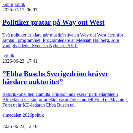
kultur
politik
2026-07-17, 06:03
Politiker pratar på Way out West
Två politiker är klara när musikfestivalen Way out West återinför
samtal i programmet. Programledare är Messiah Hallberg, som
vanligtvis leder Svenska Nyheter i SVT.
politik
2026-06-23, 17:41
”Ebba Buschs Sverigedröm kräver
hårdare auktoritet”
Retorikkonsulten Camilla Eriksson analyserar partiledartalen i
Almedalen via sin proprietära varumärkesmodell Field of Meaning.
Först ut är KD-ledaren Ebba Busch tal.
almedalen 2026
politik
2026-06-23, 12:10