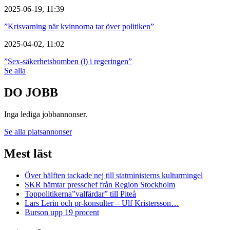
2025-06-19, 11:39
”Krisvarning när kvinnorna tar över politiken”
2025-04-02, 11:02
”Sex-säkerhetsbomben (l) i regeringen”
Se alla
DO JOBB
Inga lediga jobbannonser.
Se alla platsannonser
Mest läst
Över hälften tackade nej till statministerns kulturmingel
SKR hämtar presschef från Region Stockholm
Toppolitikerna”valfärdar” till Piteå
Lars Lerin och pr-konsulter – Ulf Kristersson…
Burson upp 19 procent