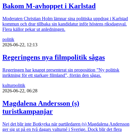
Bakom M-avhoppet i Karlstad
Moderaten Christian Holm lämnar sina politiska uppdrag i Karlstad
kommun och drar tillbaka sin kandidatur inför höstens riksdagsval.
Flera källor pekar ut anledningen.
politik
2026-06-22, 12:13
Regeringens nya filmpolitik sågas
Regeringen har knappt presenterat sin proposition ”Ny politisk
inriktning för ett starkare filmland”, förrän den sågas.
kultur
politik
2026-06-22, 06:28
Magdalena Andersson (s)
turistkampanjar
Nej det blir inte Botkyrka när partiledaren (s) Magdalena Andersson
ger sig ut på en två dagars valturné i Sverige. Dock blir det flera