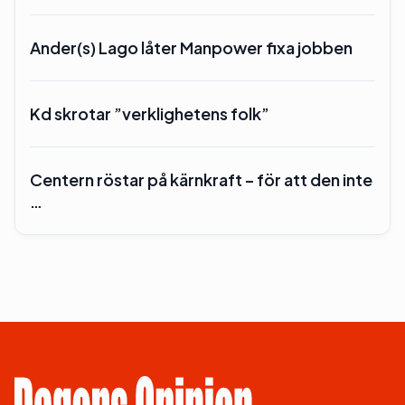
Ander(s) Lago låter Manpower fixa jobben
Kd skrotar ”verklighetens folk”
Centern röstar på kärnkraft – för att den inte
…