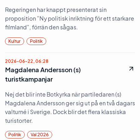
Regeringen har knappt presenterat sin
proposition ”Ny politisk inriktning för ett starkare
filmland”, förrän den sågas.
Kultur
Politik
2026-06-22, 06:28
Magdalena Andersson (s)
turistkampanjar
Nej det blir inte Botkyrka när partiledaren (s)
Magdalena Andersson ger sig ut på en två dagars
valturné i Sverige. Dock blir det flera klassiska
turistorter.
Politik
Val 2026