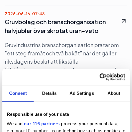
2026-06-16, 07:48
Gruvbolag och branschorganisation
halvjublar över skrotat uran-veto
Gruvindustrins branschorganisation pratar om
”ett steg framåt och två bakåt” när det gäller
riksdagens beslut att likställa
tillståndsprövningen av brytning av uran med
andra metaller. Gruvföretaget District Metals
lovar att fortsätta att lobba för att uranbrytning
Consent
Details
Ad Settings
About
ska ske i Sverige.
Lobbying
Opinionsbildning
Politik
Responsible use of your data
We and
our 116 partners
process your personal data,
e.g. your IP-number, using technology such as cookies to