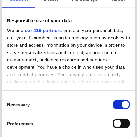
riksdagens beslut att likställa
tillståndsprövningen av brytning av uran med
Responsible use of your data
andra metaller. Gruvföretaget District Metals
lovar att fortsätta att lobba för att uranbrytning
We and
our 116 partners
process your personal data,
e.g. your IP-number, using technology such as cookies to
ska ske i Sverige.
store and access information on your device in order to
serve personalized ads and content, ad and content
Lobbying
Opinionsbildning
Politik
measurement, audience research and services
development. You have a choice in who uses your data
and for what purposes. Your privacy choices are only
2026-06-16, 07:24
applicable on this digital property where you have made
TCO och ST kritiska till regeringens
your choices. You can change or withdraw your consent
beslut om tjänstemannaansvar
any time from the Cookie Declaration or by clicking on
Consent
the Privacy trigger icon.
Necessary
Selection
Den fackliga centralorganisationen TCO och
Find out more about how your personal data is processed
dess medlemsförbund ST är kritiska till att
Preferences
and set your preferences in the
details section
.
riksdagen klubbade igenom propositionen Ett
utökat straffrättsligt tjänstemannaansvar.