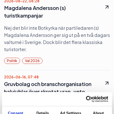
2026-06-22, 06:28
Magdalena Andersson (s)
turistkampanjar
Nej det blir inte Botkyrka när partiledaren (s)
Magdalena Andersson ger sig ut på en två dagars
valturné i Sverige. Dock blir det flera klassiska
turistorter.
Politik
Val 2026
2026-06-16, 07:48
Gruvbolag och branschorganisation
halvjublar över skrotat uran-veto
Gruvindustrins branschorganisation pratar om
”ett steg framåt och två bakåt” när det gäller
Consent
Details
Ad Settings
About