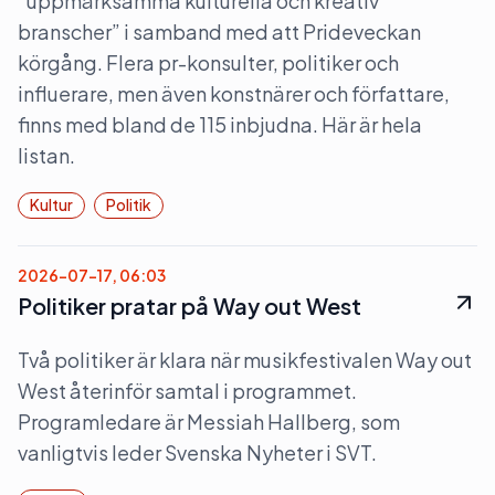
”uppmärksamma kulturella och kreativ
branscher” i samband med att Prideveckan
körgång. Flera pr-konsulter, politiker och
influerare, men även konstnärer och författare,
finns med bland de 115 inbjudna. Här är hela
listan.
Kultur
Politik
2026-07-17, 06:03
Politiker pratar på Way out West
Två politiker är klara när musikfestivalen Way out
West återinför samtal i programmet.
Programledare är Messiah Hallberg, som
vanligtvis leder Svenska Nyheter i SVT.