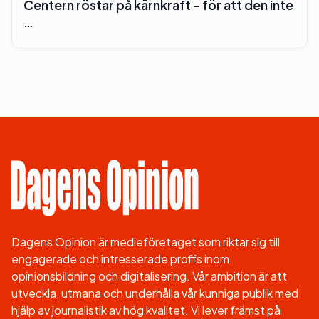
Centern röstar på kärnkraft – för att den inte
…
Dagens Opinion är medieföretaget som riktar sig till
engagerade och intresserade proffs inom
opinionsbildning och digitalisering. Vår ambition är att
utveckla, utmana och underhålla vår kunniga publik med
hjälp av journalistik av hög kvalitet. Vi lever främst på