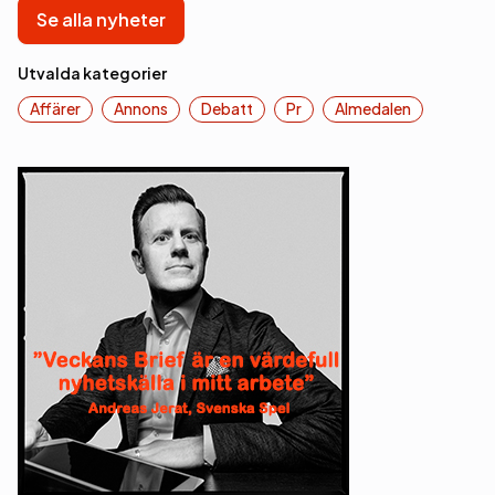
Se alla nyheter
Utvalda kategorier
Affärer
Annons
Debatt
Pr
Almedalen