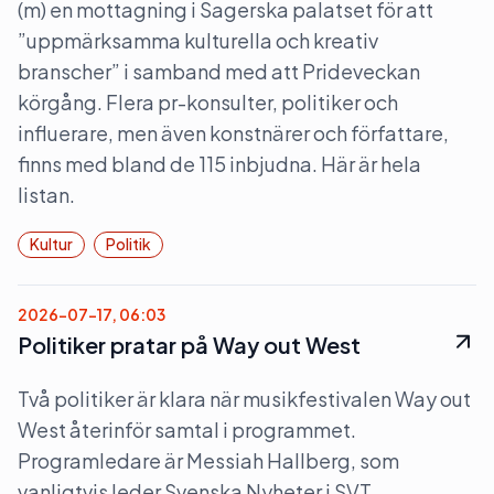
(m) en mottagning i Sagerska palatset för att
”uppmärksamma kulturella och kreativ
branscher” i samband med att Prideveckan
körgång. Flera pr-konsulter, politiker och
influerare, men även konstnärer och författare,
finns med bland de 115 inbjudna. Här är hela
listan.
Kultur
Politik
2026-07-17, 06:03
Politiker pratar på Way out West
Två politiker är klara när musikfestivalen Way out
West återinför samtal i programmet.
Programledare är Messiah Hallberg, som
vanligtvis leder Svenska Nyheter i SVT.