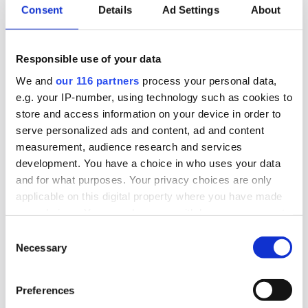
Consent
Details
Ad Settings
About
”ett steg framåt och två bakåt” när det gäller
riksdagens beslut att likställa
tillståndsprövningen av brytning av uran med
Responsible use of your data
andra metaller. Gruvföretaget District Metals
We and
our 116 partners
process your personal data,
lovar att fortsätta att lobba för att uranbrytning
e.g. your IP-number, using technology such as cookies to
ska ske i Sverige.
store and access information on your device in order to
serve personalized ads and content, ad and content
Lobbying
Opinionsbildning
Politik
measurement, audience research and services
development. You have a choice in who uses your data
and for what purposes. Your privacy choices are only
applicable on this digital property where you have made
2026-06-16, 07:24
your choices. You can change or withdraw your consent
TCO och ST kritiska till regeringens
any time from the Cookie Declaration or by clicking on
Consent
beslut om tjänstemannaansvar
the Privacy trigger icon.
Necessary
Selection
Den fackliga centralorganisationen TCO och
Find out more about how your personal data is processed
Preferences
dess medlemsförbund ST är kritiska till att
and set your preferences in the
details section
.