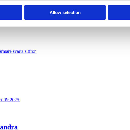
lust. Det skedde räkenskapsåret 2025.
Allow selection
rmare svarta siffror.
t för 2025.
 andra