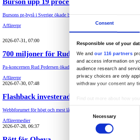
Burson upp 19 procent
Bursons pr-byrå i Sverige ökade både intäkten och vinsten under 202
Consent
Affärer
pr
2026-07-31, 07:00
Responsible use of your dat
700 miljoner för Rud Pedersen
We and
our 116 partners
pro
and access information on yo
Pa-koncernen Rud Pedersen ökade under 2025 både intäkten och löns
audience research and servi
privacy choices are only app
Affärer
pr
withdraw your consent any tim
2026-07-30, 07:48
Flashback investerade bort vinsten
Find out more about how your
Consent
Webbforumet för högt och mest lågt, Flashback, ökade omsättningen 
We use cookies to personalis
Necessary
Selection
Affärer
medier
information about your use of
2026-07-28, 06:37
other information that you’ve
Rött för Obeya