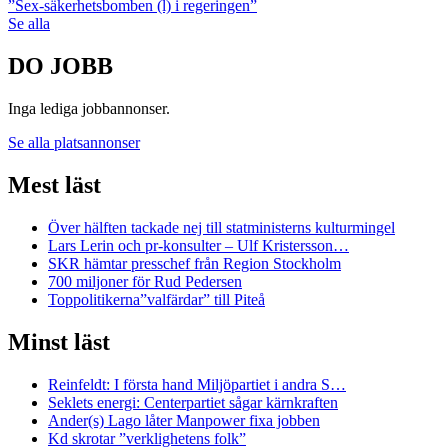
”Sex-säkerhetsbomben (l) i regeringen”
Se alla
DO JOBB
Inga lediga jobbannonser.
Se alla platsannonser
Mest läst
Över hälften tackade nej till statministerns kulturmingel
Lars Lerin och pr-konsulter – Ulf Kristersson…
SKR hämtar presschef från Region Stockholm
700 miljoner för Rud Pedersen
Toppolitikerna”valfärdar” till Piteå
Minst läst
Reinfeldt: I första hand Miljöpartiet i andra S…
Seklets energi: Centerpartiet sågar kärnkraften
Ander(s) Lago låter Manpower fixa jobben
Kd skrotar ”verklighetens folk”