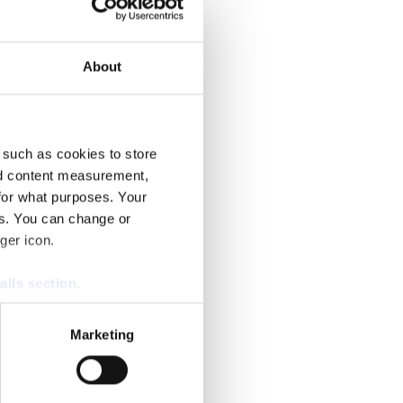
About
 such as cookies to store
nd content measurement,
for what purposes. Your
es. You can change or
ger icon.
ails section
.
se our traffic. We also share
Marketing
ers who may combine it with
 services.