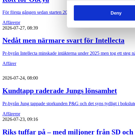
För första gången sedan starten 2015 har pr-byrån Obeya gått med för
Deny
Affärer
pr
2026-07-27, 08:39
Nedåt men närmare svart för Intellecta
Pr-byrån Intellecta minskade intäkterna under 2025 men tog ett steg nä
Affärer
2026-07-24, 08:00
Kundtapp raderade Jungs lönsamhet
Pr-byrån Jung tappade storkunden P&G och det syns tydligt i bokslute
Affärer
pr
2026-07-23, 09:16
Riks tuffar på – med miljoner från SD och