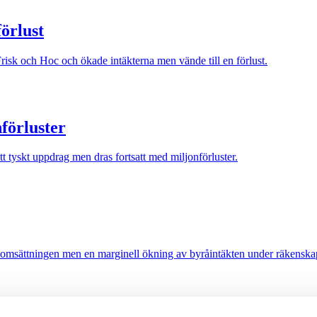
örlust
sk och Hoc och ökade intäkterna men vände till en förlust.
nförluster
tyskt uppdrag men dras fortsatt med miljonförluster.
 omsättningen men en marginell ökning av byråintäkten under räkenska