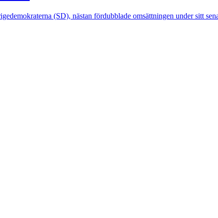
igedemokraterna (SD), nästan fördubblade omsättningen under sitt sena