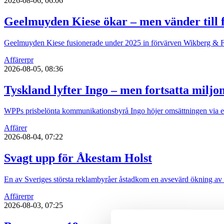
2026-08-06, 06:06
Geelmuyden Kiese ökar – men vänder till f
Geelmuyden Kiese fusionerade under 2025 in förvärven Wikberg & Fri
Affärer
pr
2026-08-05, 08:36
Tyskland lyfter Ingo – men fortsatta miljo
WPPs prisbelönta kommunikationsbyrå Ingo höjer omsättningen via ett 
Affärer
2026-08-04, 07:22
Svagt upp för Åkestam Holst
En av Sveriges största reklambyråer åstadkom en avsevärd ökning av
Affärer
pr
2026-08-03, 07:25