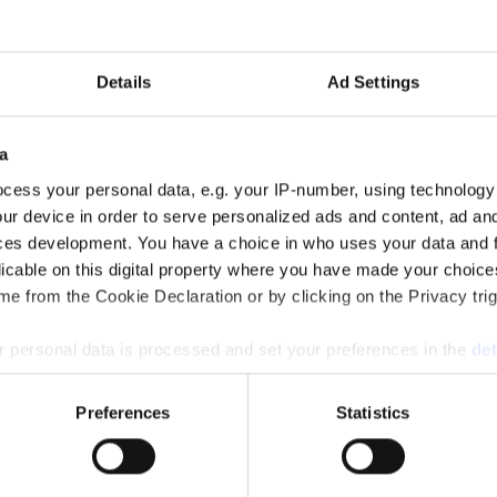
5.
Details
Ad Settings
a
cess your personal data, e.g. your IP-number, using technology
ur device in order to serve personalized ads and content, ad a
amheten och passerade 700 miljoner kronor i omsättning.
ces development. You have a choice in who uses your data and 
licable on this digital property where you have made your choic
e from the Cookie Declaration or by clicking on the Privacy trig
 personal data is processed and set your preferences in the
det
men tappade i lönsamhet under 2025.
e content and ads, to provide social media features and to analy
Preferences
Statistics
 our site with our social media, advertising and analytics partn
 provided to them or that they’ve collected from your use of their