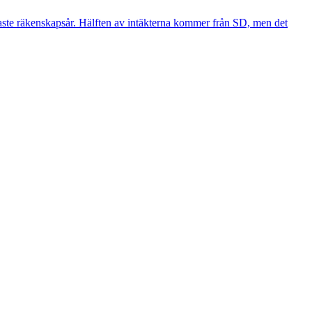
ste räkenskapsår. Hälften av intäkterna kommer från SD, men det