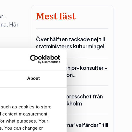
Mest läst
pr-
dna. Här
Över hälften tackade nej till
statministerns kulturmingel
Lars Lerin och pr-konsulter –
Ulf Kristersson…
About
re är
SKR hämtar presschef från
Region Stockholm
 such as cookies to store
nd content measurement,
for what purposes. Your
Toppolitikerna”valfärdar” till
es. You can change or
Piteå