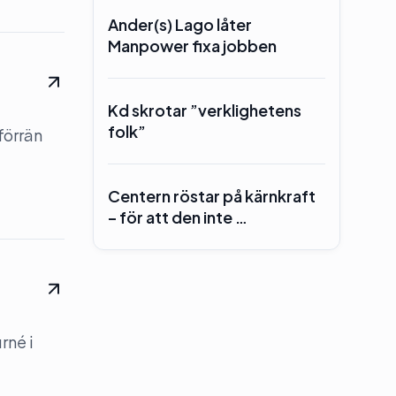
Ander(s) Lago låter
Manpower fixa jobben
Kd skrotar ”verklighetens
folk”
förrän
Centern röstar på kärnkraft
– för att den inte …
rné i