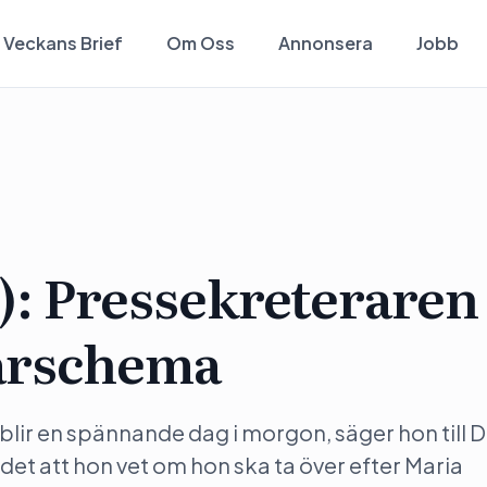
Veckans Brief
Om Oss
Annonsera
Jobb
: Pressekreteraren
narschema
t blir en spännande dag i morgon, säger hon till
 det att hon vet om hon ska ta över efter Maria