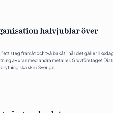
anisation halvjublar över
”ett steg framåt och två bakåt” när det gäller riksda
rytning av uran med andra metaller. Gruvföretaget Dist
nbrytning ska ske i Sverige.