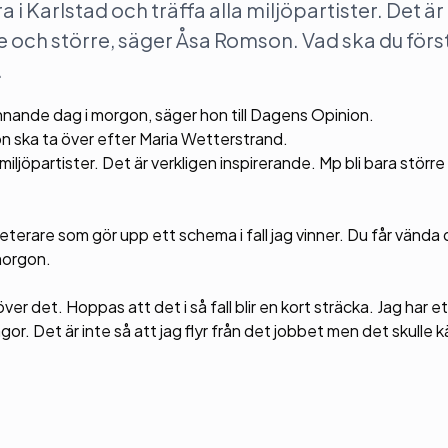
a i Karlstad och träffa alla miljöpartister. Det är
re och större, säger Åsa Romson. Vad ska du förs
.
ännande dag i morgon, säger hon till Dagens Opinion.
on ska ta över efter Maria Wetterstrand.
a miljöpartister. Det är verkligen inspirerande. Mp bli bara störr
terare som gör upp ett schema i fall jag vinner. Du får vända di
morgon.
er det. Hoppas att det i så fall blir en kort sträcka. Jag har e
ågor. Det är inte så att jag flyr från det jobbet men det skulle 