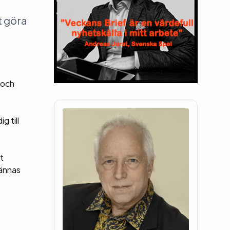
t göra
e och
g till
tt
kännas