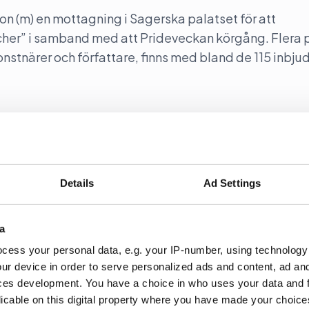
son (m) en mottagning i Sagerska palatset för att
her” i samband med att Prideveckan körgång. Flera 
konstnärer och författare, finns med bland de 115 inbju
ut West
Details
Ad Settings
y out West återinför samtal i programmet. Programleda
a
a Nyheter i SVT.
cess your personal data, e.g. your IP-number, using technology
ur device in order to serve personalized ads and content, ad a
ces development. You have a choice in who uses your data and 
licable on this digital property where you have made your choic