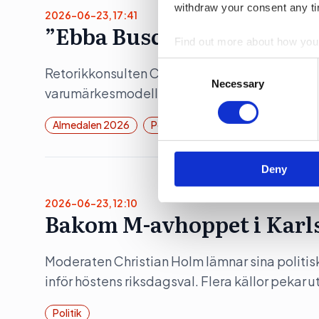
withdraw your consent any tim
2026-06-23, 17:41
”Ebba Buschs Sverigedröm
Find out more about how your
Consent
Retorikkonsulten Camilla Eriksson analyserar 
We use cookies to personalis
Selection
Necessary
varumärkesmodell Field of Meaning. Först ut 
information about your use of
other information that you’ve
Almedalen 2026
Politik
Deny
2026-06-23, 12:10
Bakom M-avhoppet i Karl
Moderaten Christian Holm lämnar sina politis
inför höstens riksdagsval. Flera källor pekar 
Politik