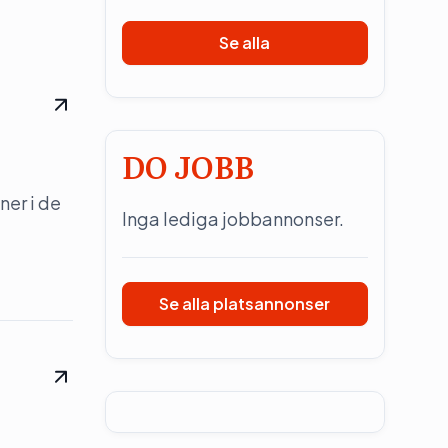
Se alla
DO JOBB
ner i de
Inga lediga jobbannonser.
Se alla platsannonser