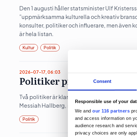
Den 1 augusti håller statsminister Ulf Kristers
”uppmärksamma kulturella och kreativ bransc
konsulter, politiker och influerare, men även 
är hela listan.
Kultur
Politik
2026-07-17, 06:03
Politiker pratar på Way o
Consent
Två politiker är klara när musikfestivalen Wa
Responsible use of your dat
Messiah Hallberg, som vanligtvis leder Svensk
We and
our 116 partners
pro
and access information on yo
Politik
audience research and servi
privacy choices are only app