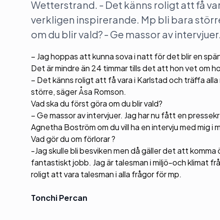
Wetterstrand. - Det känns roligt att få var
verkligen inspirerande. Mp bli bara stör
om du blir vald? - Ge massor av intervjuer
– Jag hoppas att kunna sova i natt för det blir en sp
Det är mindre än 24 timmar tills det att hon vet om h
– Det känns roligt att få vara i Karlstad och träffa all
större, säger Åsa Romson.
Vad ska du först göra om du blir vald?
– Ge massor av intervjuer. Jag har nu fått en pressekre
Agnetha Boström om du vill ha en intervju med mig i 
Vad gör du om förlorar ?
-Jag skulle bli besviken men då gäller det att komma öv
fantastiskt jobb. Jag är talesman i miljö-och klimat fr
roligt att vara talesman i alla frågor för mp.
Tonchi Percan