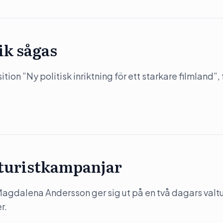
ik sågas
on ”Ny politisk inriktning för ett starkare filmland”, 
 turistkampanjar
) Magdalena Andersson ger sig ut på en två dagars valtu
r.