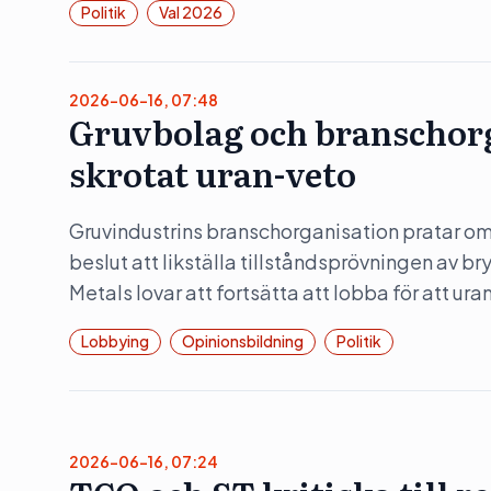
Politik
Val 2026
2026-06-16, 07:48
Gruvbolag och branschorg
skrotat uran-veto
Gruvindustrins branschorganisation pratar om 
beslut att likställa tillståndsprövningen av b
Metals lovar att fortsätta att lobba för att ura
Lobbying
Opinionsbildning
Politik
2026-06-16, 07:24