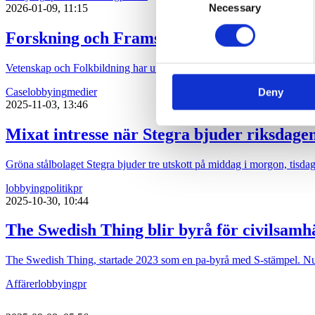
We use cookies to personalis
Necessary
Selection
2026-01-09, 11:15
information about your use of
Forskning och Framsteg och snuslobbyn k
other information that you’ve
Vetenskap och Folkbildning har utsett Snuskommissionen till Årets 
Case
lobbying
medier
Deny
2025-11-03, 13:46
Mixat intresse när Stegra bjuder riksdage
Gröna stålbolaget Stegra bjuder tre utskott på middag i morgon, tisda
lobbying
politik
pr
2025-10-30, 10:44
The Swedish Thing blir byrå för civilsamhä
The Swedish Thing, startade 2023 som en pa-byrå med S-stämpel. Nu t
Affärer
lobbying
pr