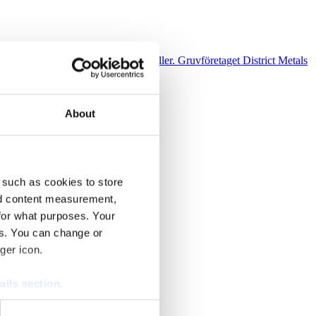
n av brytning av uran med andra metaller. Gruvföretaget District Metals
About
 such as cookies to store
nd content measurement,
for what purposes. Your
es. You can change or
ger icon.
ails section
.