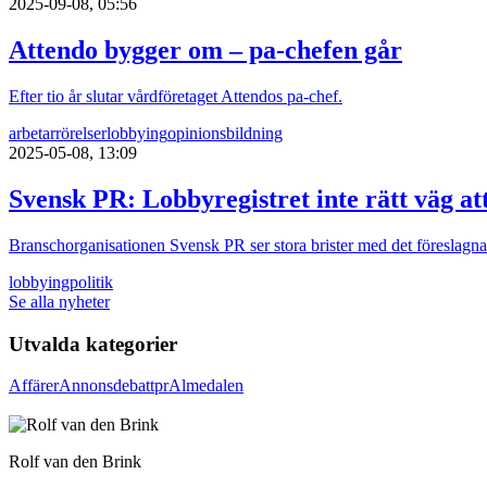
2025-09-08, 05:56
Attendo bygger om – pa-chefen går
Efter tio år slutar vårdföretaget Attendos pa-chef.
arbetarrörelser
lobbying
opinionsbildning
2025-05-08, 13:09
Svensk PR: Lobbyregistret inte rätt väg at
Branschorganisationen Svensk PR ser stora brister med det föreslagna
lobbying
politik
Se alla nyheter
Utvalda kategorier
Affärer
Annons
debatt
pr
Almedalen
Rolf van den Brink