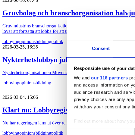
2026-06-16, 07:48
Gruvbolag och branschorganisation halvju
Gruvindustrins branschorganisation pratar om ”ett steg framåt och två b
lovar att fortsätta att lobba för att uranbrytning ska ske i Sverige.
lobbying
opinionsbildning
politik
2026-03-25, 16:35
Consent
Nykterhetslobbyn jublar över lobbyregistr
Responsible use of your dat
Nykterhetsorganisationen Movendi (tidigare IOGT-NTO, UNF och Junis)
We and
our 116 partners
pro
lobbying
opinionsbildning
and access information on yo
audience research and servi
2026-03-04, 15:06
privacy choices are only app
withdraw your consent any tim
Klart nu: Lobbyregistret införs under so
Find out more about how your
Nu har regeringen lämnat över remiss som ska ligga till grund för ett ri
Consent
lobbying
opinionsbildning
politik