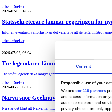
arbetarrörelser
2026-07-03, 14:27
Statssekreterare lämnar regeringen för ny
Inför en eventuell valförlust kan det vara läge att ge regeringstrotjänare
arbetarrörelser
2026-07-03, 06:04
Tre legendarer lämnar jobben
Consent
Tre smått legendariska långvägare i branschen lämnar sina jobb.
arbetarrörelser
Responsible use of your dat
2026-06-23, 08:07
We and
our 116 partners
pro
Narva snor Geelmuydens Kieses partner
and access information on yo
audience research and servi
Nu står det klart att Narva har hittat en ersättare till Annika Sundströ
privacy choices are only app