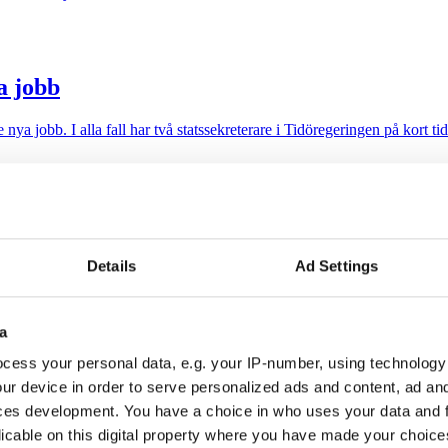
a jobb
 nya jobb. I alla fall har två statssekreterare i Tidöregeringen på kort tid 
Details
Ad Settings
a
cess your personal data, e.g. your IP-number, using technology
ur device in order to serve personalized ads and content, ad a
ces development. You have a choice in who uses your data and 
m som pa-chef.
licable on this digital property where you have made your choic