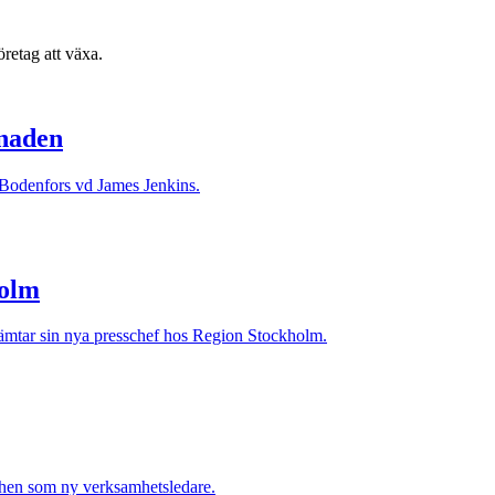
retag att växa.
naden
odenfors vd James Jenkins.
holm
mtar sin nya presschef hos Region Stockholm.
chen som ny verksamhetsledare.