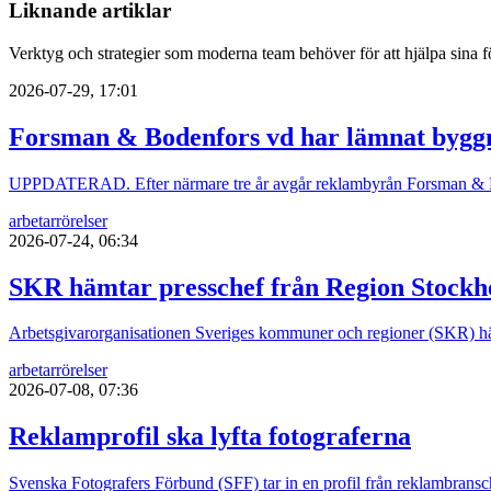
Liknande artiklar
Verktyg och strategier som moderna team behöver för att hjälpa sina fö
2026-07-29, 17:01
Forsman & Bodenfors vd har lämnat bygg
UPPDATERAD. Efter närmare tre år avgår reklambyrån Forsman & B
arbetarrörelser
2026-07-24, 06:34
SKR hämtar presschef från Region Stock
Arbetsgivarorganisationen Sveriges kommuner och regioner (SKR) hä
arbetarrörelser
2026-07-08, 07:36
Reklamprofil ska lyfta fotograferna
Svenska Fotografers Förbund (SFF) tar in en profil från reklambrans