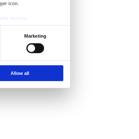
ger icon.
ails section
.
se our traffic. We also share
Marketing
ers who may combine it with
 services.
Allow all