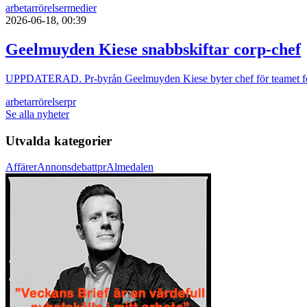
arbetarrörelser
medier
2026-06-18, 00:39
Geelmuyden Kiese snabbskiftar corp-chef
UPPDATERAD. Pr-byrån Geelmuyden Kiese byter chef för teamet fö
arbetarrörelser
pr
Se alla nyheter
Utvalda kategorier
Affärer
Annons
debatt
pr
Almedalen