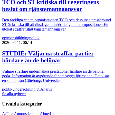
TCO och ST kritiska till regeringens
beslut om tjänstemannaansvar
Den fackliga centralorganisationen TCO och dess medlemsförbund
ST är kritiska till att riksdagen klubbade igenom propositionen Ett
utökat straffrättsligt tjänstemannaansvar.
opinionsbildning
politik
2026-05-11, 06:14
STUDIE: Väljarna straffar partier
hårdare än de belönar
Väljare straffare undermåliga prestationer hårdare än de belönar
goda. Information är avgörande för att bygga förtroende. Det visar
en studie från Göteborgs Universitet.
politik
Undersökning & Analys
Se alla nyheter
Utvalda kategorier
Affärer
Annons
debatt
pr
Almedalen