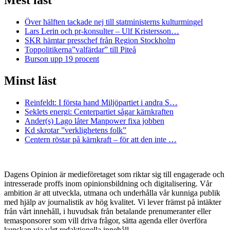
Mest läst
Över hälften tackade nej till statministerns kulturmingel
Lars Lerin och pr-konsulter – Ulf Kristersson…
SKR hämtar presschef från Region Stockholm
Toppolitikerna”valfärdar” till Piteå
Burson upp 19 procent
Minst läst
Reinfeldt: I första hand Miljöpartiet i andra S…
Seklets energi: Centerpartiet sågar kärnkraften
Ander(s) Lago låter Manpower fixa jobben
Kd skrotar ”verklighetens folk”
Centern röstar på kärnkraft – för att den inte …
Dagens Opinion är medieföretaget som riktar sig till engagerade och
intresserade proffs inom opinionsbildning och digitalisering. Vår
ambition är att utveckla, utmana och underhålla vår kunniga publik
med hjälp av journalistik av hög kvalitet. Vi lever främst på intäkter
från vårt innehåll, i huvudsak från betalande prenumeranter eller
temasponsorer som vill driva frågor, sätta agenda eller överföra
kunskap via vårt redaktionella innehåll.