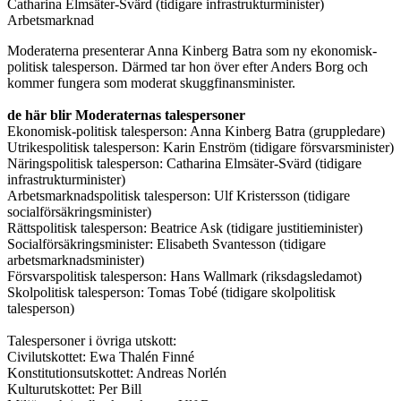
Catharina Elmsäter-Svärd (tidigare infrastrukturminister)
Arbetsmarknad
Moderaterna presenterar Anna Kinberg Batra som ny ekonomisk-
politisk talesperson. Därmed tar hon över efter Anders Borg och
kommer fungera som moderat skuggfinansminister.
de här blir Moderaternas talespersoner
Ekonomisk-politisk talesperson: Anna Kinberg Batra (gruppledare)
Utrikespolitisk talesperson: Karin Enström (tidigare försvarsminister)
Näringspolitisk talesperson: Catharina Elmsäter-Svärd (tidigare
infrastrukturminister)
Arbetsmarknadspolitisk talesperson: Ulf Kristersson (tidigare
socialförsäkringsminister)
Rättspolitisk talesperson: Beatrice Ask (tidigare justitieminister)
Socialförsäkringsminister: Elisabeth Svantesson (tidigare
arbetsmarknadsminister)
Försvarspolitisk talesperson: Hans Wallmark (riksdagsledamot)
Skolpolitisk talesperson: Tomas Tobé (tidigare skolpolitisk
talesperson)
Talespersoner i övriga utskott:
Civilutskottet: Ewa Thalén Finné
Konstitutionsutskottet: Andreas Norlén
Kulturutskottet: Per Bill