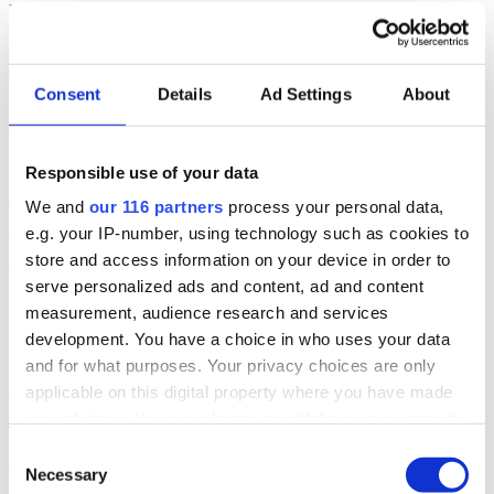
Den 1 augusti håller statsminister Ulf Kristersson (m) en mottagning
i Sagerska palatset för att ”uppmärksamma kulturella och kreativ
branscher” i samband med att Prideveckan körgång. Flera pr-
konsulter, politiker och influerare, men även konstnärer och
författare, finns med bland de 115 inbjudna. Här är hela listan.
Consent
Details
Ad Settings
About
kultur
politik
2026-07-17, 06:03
Responsible use of your data
Politiker pratar på Way out West
We and
our 116 partners
process your personal data,
e.g. your IP-number, using technology such as cookies to
Två politiker är klara när musikfestivalen Way out West återinför
store and access information on your device in order to
samtal i programmet. Programledare är Messiah Hallberg, som
vanligtvis leder Svenska Nyheter i SVT.
serve personalized ads and content, ad and content
measurement, audience research and services
politik
2026-06-23, 17:41
development. You have a choice in who uses your data
and for what purposes. Your privacy choices are only
”Ebba Buschs Sverigedröm kräver
applicable on this digital property where you have made
hårdare auktoritet”
your choices. You can change or withdraw your consent
any time from the Cookie Declaration or by clicking on
Consent
Retorikkonsulten Camilla Eriksson analyserar partiledartalen i
the Privacy trigger icon.
Necessary
Selection
Almedalen via sin proprietära varumärkesmodell Field of Meaning.