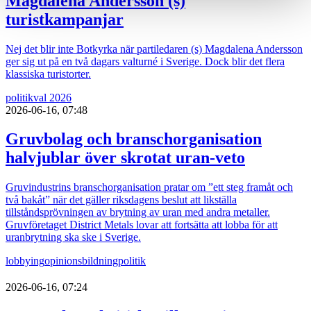
Magdalena Andersson (s)
turistkampanjar
Nej det blir inte Botkyrka när partiledaren (s) Magdalena Andersson
ger sig ut på en två dagars valturné i Sverige. Dock blir det flera
klassiska turistorter.
politik
val 2026
2026-06-16, 07:48
Gruvbolag och branschorganisation
halvjublar över skrotat uran-veto
Gruvindustrins branschorganisation pratar om ”ett steg framåt och
två bakåt” när det gäller riksdagens beslut att likställa
tillståndsprövningen av brytning av uran med andra metaller.
Gruvföretaget District Metals lovar att fortsätta att lobba för att
uranbrytning ska ske i Sverige.
lobbying
opinionsbildning
politik
2026-06-16, 07:24