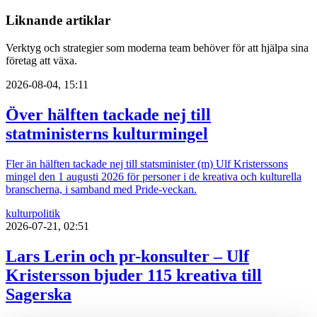
Liknande artiklar
Verktyg och strategier som moderna team behöver för att hjälpa sina
företag att växa.
2026-08-04, 15:11
Över hälften tackade nej till
statministerns kulturmingel
Fler än hälften tackade nej till statsminister (m) Ulf Kristerssons
mingel den 1 augusti 2026 för personer i de kreativa och kulturella
branscherna, i samband med Pride-veckan.
kultur
politik
2026-07-21, 02:51
Lars Lerin och pr-konsulter – Ulf
Kristersson bjuder 115 kreativa till
Sagerska