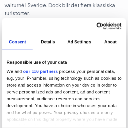
valturné i Sverige. Dock blir det flera klassiska
turistorter.
Politik
Val 2026
Consent
Details
Ad Settings
About
2026-06-16, 07:48
Gruvbolag och branschorganisation
halvjublar över skrotat uran-veto
Responsible use of your data
We and
our 116 partners
process your personal data,
Gruvindustrins branschorganisation pratar om
e.g. your IP-number, using technology such as cookies to
”ett steg framåt och två bakåt” när det gäller
store and access information on your device in order to
riksdagens beslut att likställa
serve personalized ads and content, ad and content
tillståndsprövningen av brytning av uran med
measurement, audience research and services
development. You have a choice in who uses your data
andra metaller. Gruvföretaget District Metals
and for what purposes. Your privacy choices are only
lovar att fortsätta att lobba för att uranbrytning
applicable on this digital property where you have made
ska ske i Sverige.
your choices. You can change or withdraw your consent