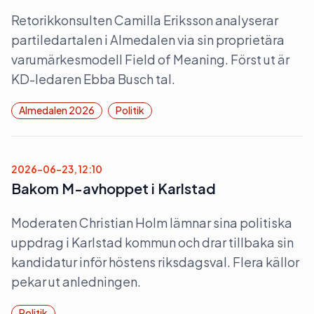
Retorikkonsulten Camilla Eriksson analyserar
partiledartalen i Almedalen via sin proprietära
varumärkesmodell Field of Meaning. Först ut är
KD-ledaren Ebba Busch tal.
Almedalen 2026
Politik
2026-06-23, 12:10
Bakom M-avhoppet i Karlstad
Moderaten Christian Holm lämnar sina politiska
uppdrag i Karlstad kommun och drar tillbaka sin
kandidatur inför höstens riksdagsval. Flera källor
pekar ut anledningen.
Politik