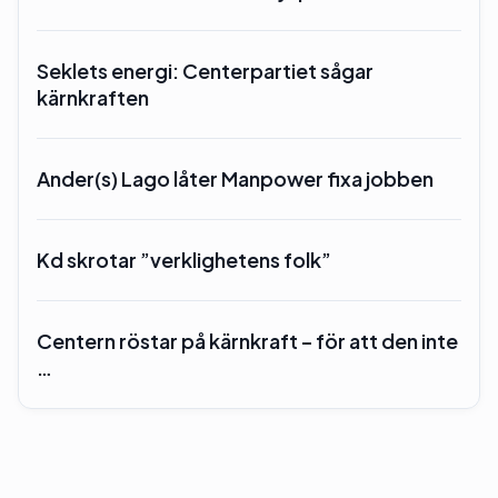
Seklets energi: Centerpartiet sågar
kärnkraften
Ander(s) Lago låter Manpower fixa jobben
Kd skrotar ”verklighetens folk”
Centern röstar på kärnkraft – för att den inte
…