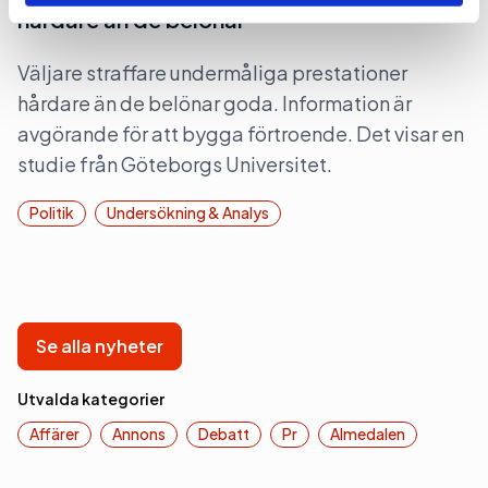
hårdare än de belönar
Väljare straffare undermåliga prestationer
hårdare än de belönar goda. Information är
avgörande för att bygga förtroende. Det visar en
studie från Göteborgs Universitet.
Politik
Undersökning & Analys
Se alla nyheter
Utvalda kategorier
Affärer
Annons
Debatt
Pr
Almedalen