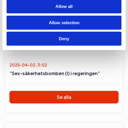
of their services.
Allow all
2026-04-02, 12:45
Vad är det för fel på S kommunikation?
Allow selection
2025-06-19, 11:39
Deny
”Krisvarning när kvinnorna tar över politiken”
2025-04-02, 11:02
”Sex-säkerhetsbomben (l) i regeringen”
Se alla