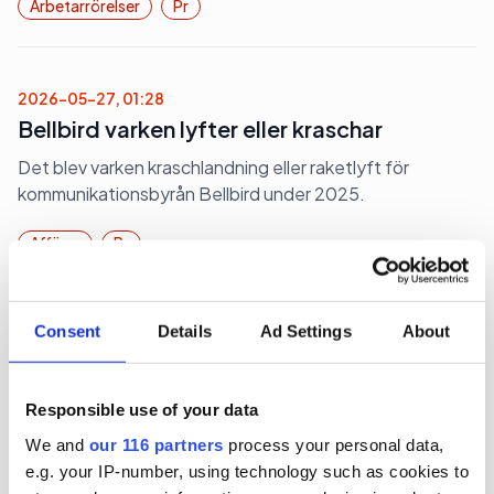
Arbetarrörelser
Pr
2026-05-27, 01:28
Bellbird varken lyfter eller kraschar
Det blev varken kraschlandning eller raketlyft för
kommunikationsbyrån Bellbird under 2025.
Affärer
Pr
Consent
Details
Ad Settings
About
2026-05-19, 06:20
Sverige tar åter hem NextGen PR
Responsible use of your data
I fjol tog en duo från Geelmuyden Kiese i Sverige hem
We and
our 116 partners
process your personal data,
förstaplatsen i Next Gen PR World Cup. Nu vinner
e.g. your IP-number, using technology such as cookies to
Sverige för andra året i rad. Denna gång med en duo från