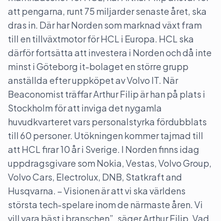
att pengarna, runt 75 miljarder senaste året, ska
dras in. Där har Norden som marknad växt fram
till en tillväxtmotor för HCL i Europa. HCL ska
därför fortsätta att investera i Norden och då inte
minst i Göteborg it-bolaget en större grupp
anställda efter uppköpet av Volvo IT. När
Beaconomist träffar Arthur Filip är han på plats i
Stockholm för att inviga det nygamla
huvudkvarteret vars personalstyrka fördubblats
till 60 personer. Utökningen kommer tajmad till
att HCL firar 10 år i Sverige. I Norden finns idag
uppdragsgivare som Nokia, Vestas, Volvo Group,
Volvo Cars, Electrolux, DNB, Statkraft and
Husqvarna. – Visionen är att vi ska världens
största tech-spelare inom de närmaste åren. Vi
vill vara bäst i branschen”, säger Arthur Filip. Vad