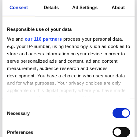
Consent
Details
Ad Settings
About
Affärer
Pr
2026-08-10, 06:30
Responsible use of your data
Moderaterna släpper valfilmer –
We and
our 116 partners
process your personal data,
toppar turnerar
e.g. your IP-number, using technology such as cookies to
store and access information on your device in order to
Moderaterna släpper tre nya valfilmer på temat
serve personalized ads and content, ad and content
För ett rättvisare Sverige. Samtidigt ger sig fyra
measurement, audience research and services
development. You have a choice in who uses your data
moderattoppar, inklusive statsminister Ulf
and for what purposes. Your privacy choices are only
Kristersson, ut på en tre dagar lång bussturné.
applicable on this digital property where you have made
your choices. You can change or withdraw your consent
Val 2026
any time from the Cookie Declaration or by clicking on
Consent
the Privacy trigger icon.
Necessary
Selection
2026-08-10, 06:11
SVT- och SR-folk till Aftonbladets
Find out more about how your personal data is processed
Preferences
and set your preferences in the
details section
.
radio