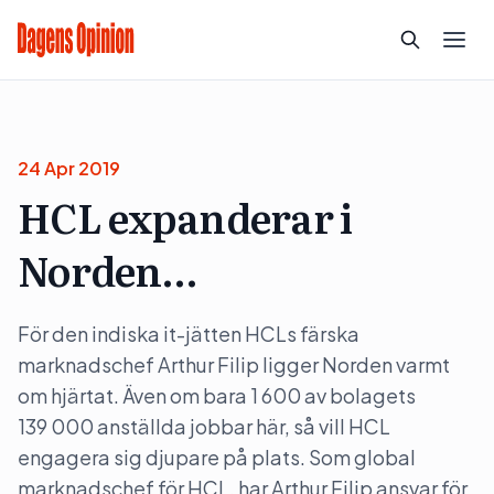
24 Apr 2019
HCL expanderar i
Norden…
För den indiska it-jätten HCLs färska
marknadschef Arthur Filip ligger Norden varmt
om hjärtat. Även om bara 1 600 av bolagets
139 000 anställda jobbar här, så vill HCL
engagera sig djupare på plats. Som global
marknadschef för HCL, har Arthur Filip ansvar för