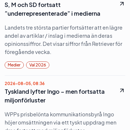
S, M och SD fortsatt
”underrepresenterade” i medierna
Landets tre största partier fortsätter att en lägre
andel av artiklar / inslag i medierna än deras
opinionssiffror. Det visar siffror från Retriever för
föregående vecka.
Medier
Val 2026
2026-08-05, 08:36
Tyskland lyfter Ingo – men fortsatta
miljonförluster
WPPs prisbelönta kommunikationsbyrå Ingo
höjer omsättningen via ett tyskt uppdrag men