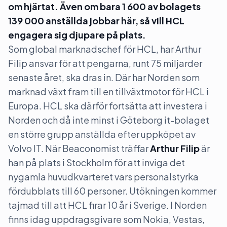
om hjärtat. Även om bara 1 600 av bolagets
139 000 anställda jobbar här, så vill HCL
engagera sig djupare på plats.
Som global marknadschef för HCL, har Arthur
Filip ansvar för att pengarna, runt 75 miljarder
senaste året, ska dras in. Där har Norden som
marknad växt fram till en tillväxtmotor för HCL i
Europa. HCL ska därför fortsätta att investera i
Norden och då inte minst i Göteborg it-bolaget
en större grupp anställda efter uppköpet av
Volvo IT. När Beaconomist träffar
Arthur Filip
är
han på plats i Stockholm för att inviga det
nygamla huvudkvarteret vars personalstyrka
fördubblats till 60 personer. Utökningen kommer
tajmad till att HCL firar 10 år i Sverige. I Norden
finns idag uppdragsgivare som Nokia, Vestas,