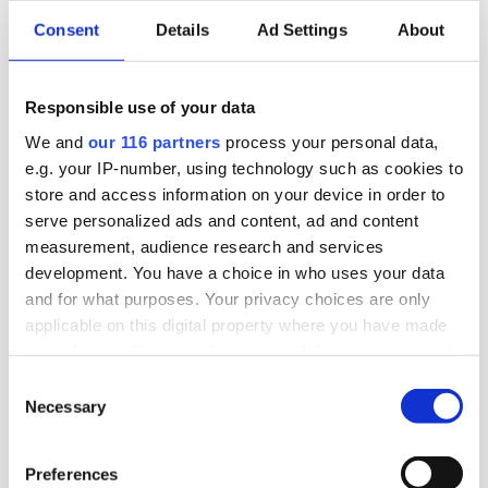
centralorganisationen Saco.
Consent
Details
Ad Settings
About
Arbetarrörelser
Arbetsmarknad
Responsible use of your data
2026-02-25, 13:56
We and
our 116 partners
process your personal data,
TCO-förbund vill avskaffa
e.g. your IP-number, using technology such as cookies to
karensdagen
store and access information on your device in order to
serve personalized ads and content, ad and content
Det är inte bara LOs medlemsförbund som ställer
measurement, audience research and services
sig bakom ett avskaffande av karensdagens
development. You have a choice in who uses your data
and for what purposes. Your privacy choices are only
inför valet 2026.
applicable on this digital property where you have made
your choices. You can change or withdraw your consent
Arbetsmarknad
Opinionsbildning
Val 2026
any time from the Cookie Declaration or by clicking on
Consent
the Privacy trigger icon.
Necessary
Selection
2026-02-16, 10:33
Find out more about how your personal data is processed
LO tappar – men sex förbund ökar
Preferences
and set your preferences in the
details section
.