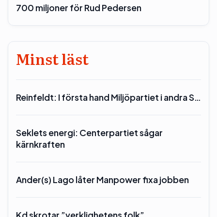
700 miljoner för Rud Pedersen
Minst läst
Reinfeldt: I första hand Miljöpartiet i andra S…
Seklets energi: Centerpartiet sågar
kärnkraften
Ander(s) Lago låter Manpower fixa jobben
Kd skrotar ”verklighetens folk”