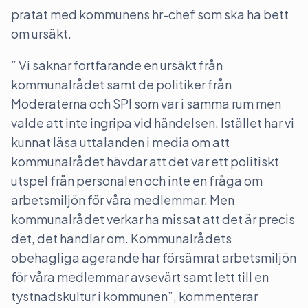
pratat med kommunens hr-chef som ska ha bett
om ursäkt.
” Vi saknar fortfarande en ursäkt från
kommunalrådet samt de politiker från
Moderaterna och SPI som var i samma rum men
valde att inte ingripa vid händelsen. Istället har vi
kunnat läsa uttalanden i media om att
kommunalrådet hävdar att det var ett politiskt
utspel från personalen och inte en fråga om
arbetsmiljön för våra medlemmar. Men
kommunalrådet verkar ha missat att det är precis
det, det handlar om. Kommunalrådets
obehagliga agerande har försämrat arbetsmiljön
för våra medlemmar avsevärt samt lett till en
tystnadskultur i kommunen”, kommenterar