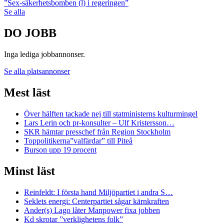
”Sex-säkerhetsbomben (l) i regeringen”
Se alla
DO JOBB
Inga lediga jobbannonser.
Se alla platsannonser
Mest läst
Över hälften tackade nej till statministerns kulturmingel
Lars Lerin och pr-konsulter – Ulf Kristersson…
SKR hämtar presschef från Region Stockholm
Toppolitikerna”valfärdar” till Piteå
Burson upp 19 procent
Minst läst
Reinfeldt: I första hand Miljöpartiet i andra S…
Seklets energi: Centerpartiet sågar kärnkraften
Ander(s) Lago låter Manpower fixa jobben
Kd skrotar ”verklighetens folk”