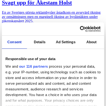
Svagt upp för Åkestam Holst
En av Sveriges största reklambyråer åstadkom en avsevärd ökning
av omsättningen men en marginell ökning av byråintäkten under
räkenskapsåret 2025.
Affärer
pr
2026-08-03, 07:25
Consent
Details
Ad Settings
About
Burson upp 19 procent
Bursons pr-byrå i Sverige ökade både intäkten och vinsten under
2025.
Responsible use of your data
Affärer
pr
We and
our 116 partners
process your personal data,
2026-07-31, 07:00
e.g. your IP-number, using technology such as cookies to
store and access information on your device in order to
700 miljoner för Rud Pedersen
serve personalized ads and content, ad and content
measurement, audience research and services
Pa-koncernen Rud Pedersen ökade under 2025 både intäkten och
lönsamheten och passerade 700 miljoner kronor i omsättning.
development. You have a choice in who uses your data
and for what purposes. Your privacy choices are only
Affärer
pr
applicable on this digital property where you have made