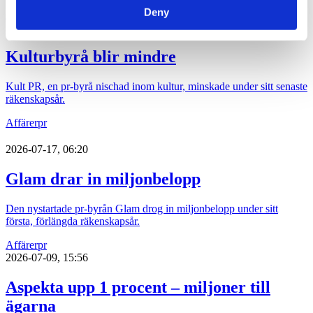
Deny
Affärer
pr
2026-07-20, 11:09
Kulturbyrå blir mindre
Kult PR, en pr-byrå nischad inom kultur, minskade under sitt senaste
räkenskapsår.
Affärer
pr
2026-07-17, 06:20
Glam drar in miljonbelopp
Den nystartade pr-byrån Glam drog in miljonbelopp under sitt
första, förlängda räkenskapsår.
Affärer
pr
2026-07-09, 15:56
Aspekta upp 1 procent – miljoner till
ägarna