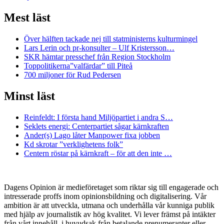
Mest läst
Över hälften tackade nej till statministerns kulturmingel
Lars Lerin och pr-konsulter – Ulf Kristersson…
SKR hämtar presschef från Region Stockholm
Toppolitikerna”valfärdar” till Piteå
700 miljoner för Rud Pedersen
Minst läst
Reinfeldt: I första hand Miljöpartiet i andra S…
Seklets energi: Centerpartiet sågar kärnkraften
Ander(s) Lago låter Manpower fixa jobben
Kd skrotar ”verklighetens folk”
Centern röstar på kärnkraft – för att den inte …
Dagens Opinion är medieföretaget som riktar sig till engagerade och
intresserade proffs inom opinionsbildning och digitalisering. Vår
ambition är att utveckla, utmana och underhålla vår kunniga publik
med hjälp av journalistik av hög kvalitet. Vi lever främst på intäkter
från vårt innehåll, i huvudsak från betalande prenumeranter eller