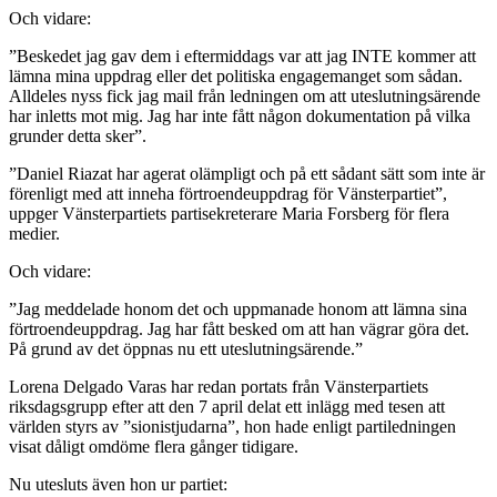
Och vidare:
”Beskedet jag gav dem i eftermiddags var att jag INTE kommer att
lämna mina uppdrag eller det politiska engagemanget som sådan.
Alldeles nyss fick jag mail från ledningen om att uteslutningsärende
har inletts mot mig. Jag har inte fått någon dokumentation på vilka
grunder detta sker”.
”Daniel Riazat har agerat olämpligt och på ett sådant sätt som inte är
förenligt med att inneha förtroendeuppdrag för Vänsterpartiet”,
uppger Vänsterpartiets partisekreterare Maria Forsberg för flera
medier.
Och vidare:
”Jag meddelade honom det och uppmanade honom att lämna sina
förtroendeuppdrag. Jag har fått besked om att han vägrar göra det.
På grund av det öppnas nu ett uteslutningsärende.”
Lorena Delgado Varas har redan portats från Vänsterpartiets
riksdagsgrupp efter att den 7 april delat ett inlägg med tesen att
världen styrs av ”sionistjudarna”, hon hade enligt partiledningen
visat dåligt omdöme flera gånger tidigare.
Nu utesluts även hon ur partiet: