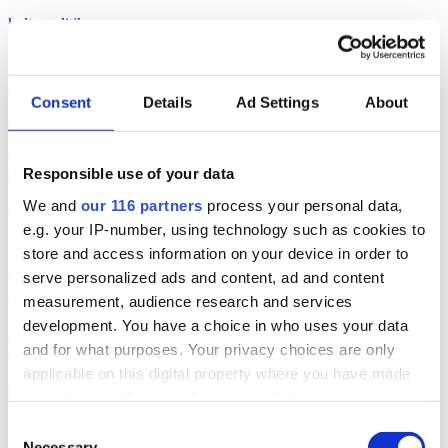
kultur
politik
2026-07-29, 17:01
Forsman & Bodenfors vd har lämnat
Consent
Details
Ad Settings
About
byggnaden
UPPDATERAD. Efter närmare tre år avgår reklambyrån Forsman
& Bodenfors vd James Jenkins.
Responsible use of your data
We and
our 116 partners
process your personal data,
arbetarrörelser
2026-07-24, 06:34
e.g. your IP-number, using technology such as cookies to
store and access information on your device in order to
SKR hämtar presschef från Region
serve personalized ads and content, ad and content
Stockholm
measurement, audience research and services
development. You have a choice in who uses your data
Arbetsgivarorganisationen Sveriges kommuner och regioner (SKR)
and for what purposes. Your privacy choices are only
hämtar sin nya presschef hos Region Stockholm.
applicable on this digital property where you have made
arbetarrörelser
your choices. You can change or withdraw your consent
2026-07-21, 02:51
any time from the Cookie Declaration or by clicking on
Consent
Lars Lerin och pr-konsulter – Ulf
the Privacy trigger icon.
Necessary