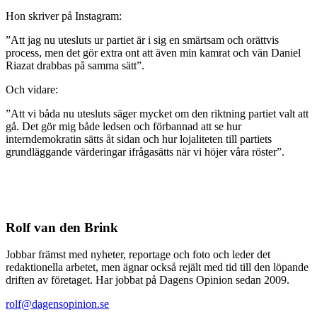
Hon skriver på Instagram:
”Att jag nu utesluts ur partiet är i sig en smärtsam och orättvis
process, men det gör extra ont att även min kamrat och vän Daniel
Riazat drabbas på samma sätt”.
Och vidare:
”Att vi båda nu utesluts säger mycket om den riktning partiet valt att
gå. Det gör mig både ledsen och förbannad att se hur
interndemokratin sätts åt sidan och hur lojaliteten till partiets
grundläggande värderingar ifrågasätts när vi höjer våra röster”.
Rolf van den Brink
Jobbar främst med nyheter, reportage och foto och leder det
redaktionella arbetet, men ägnar också rejält med tid till den löpande
driften av företaget. Har jobbat på Dagens Opinion sedan 2009.
rolf@dagensopinion.se