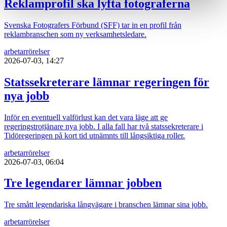
Reklamprofil ska lyfta fotograferna
Svenska Fotografers Förbund (SFF) tar in en profil från
reklambranschen som ny verksamhetsledare.
arbetarrörelser
2026-07-03, 14:27
Statssekreterare lämnar regeringen för
nya jobb
Inför en eventuell valförlust kan det vara läge att ge
regeringstrotjänare nya jobb. I alla fall har två statssekreterare i
Tidöregeringen på kort tid utnämnts till långsiktiga roller.
arbetarrörelser
2026-07-03, 06:04
Tre legendarer lämnar jobben
Tre smått legendariska långvägare i branschen lämnar sina jobb.
arbetarrörelser