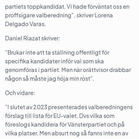
partiets toppkandidat. Vi hade förväntat oss en
proffsigare valberedning”, skriver Lorena
Delgado Varas.
Daniel Riazat skriver:
”Brukar inte att ta ställning offentligt för
specifika kandidater inför val som ska
genomföras i partiet. Men när orättvisor drabbar
någon så måste jag höja min röst”.
Och vidare:
”I slutet av 2023 presenterades valberedningens
förslag till lista för EU-valet. Dvs vilka som
föreslogs kandidera för Vänsterpartiet och på
vilka platser. Men absurt nog så fanns inte en av