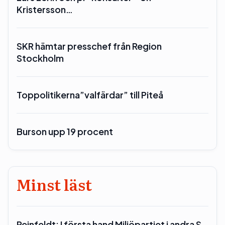
Kristersson…
SKR hämtar presschef från Region
Stockholm
Toppolitikerna”valfärdar” till Piteå
Burson upp 19 procent
Minst läst
Reinfeldt: I första hand Miljöpartiet i andra S…