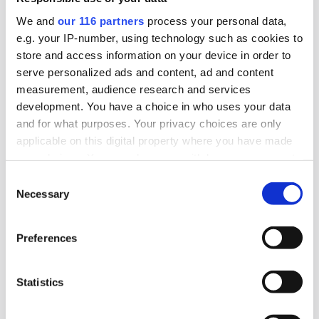
marginell ökning av byråintäkten under
We and
our 116 partners
process your personal data,
räkenskapsåret 2025.
e.g. your IP-number, using technology such as cookies to
store and access information on your device in order to
Affärer
Pr
serve personalized ads and content, ad and content
measurement, audience research and services
2026-08-03, 07:38
development. You have a choice in who uses your data
Magdalena Andersson (s) ger sig ut
and for what purposes. Your privacy choices are only
applicable on this digital property where you have made
på valturné
your choices. You can change or withdraw your consent
any time from the Cookie Declaration or by clicking on
Consent
I dag ger sig S-partiledaren Magdalena
the Privacy trigger icon.
Necessary
Selection
Andersson och partiets ekonomisk politiska
talesperson Mikael Damberg ut på en tre dagar
Find out more about how your personal data is processed
Preferences
lång valturné.
and set your preferences in the
details section
.
Val 2026
We use cookies to personalise content and ads, to
Statistics
provide social media features and to analyse our traffic.
We also share information about your use of our site with