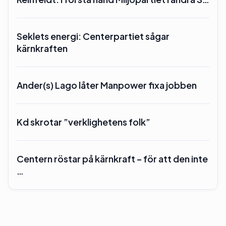
Seklets energi: Centerpartiet sågar
kärnkraften
Ander(s) Lago låter Manpower fixa jobben
Kd skrotar ”verklighetens folk”
Centern röstar på kärnkraft – för att den inte
…