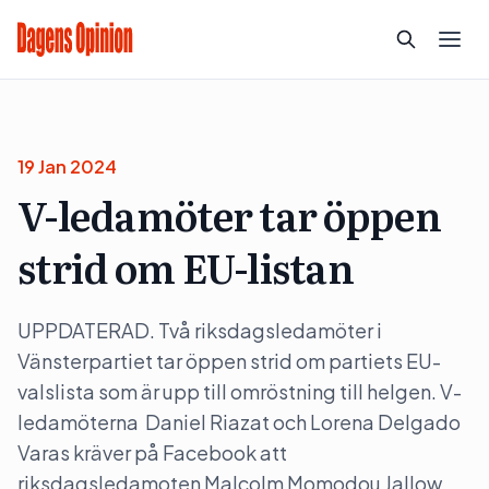
19 Jan 2024
V-ledamöter tar öppen
strid om EU-listan
UPPDATERAD. Två riksdagsledamöter i
Vänsterpartiet tar öppen strid om partiets EU-
valslista som är upp till omröstning till helgen. V-
ledamöterna Daniel Riazat och Lorena Delgado
Varas kräver på Facebook att
riksdagsledamoten Malcolm Momodou Jallow