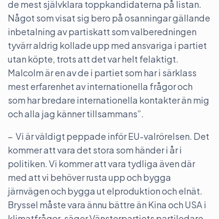
de mest självklara toppkandidaterna på listan.
Något som visat sig bero på osanningar gällande
inbetalning av partiskatt som valberedningen
tyvärr aldrig kollade upp med ansvariga i partiet
utan köpte, trots att det var helt felaktigt.
Malcolm är en av de i partiet som har i särklass
mest erfarenhet av internationella frågor och
som har bredare internationella kontakter än mig
och alla jag känner tillsammans”.
– Vi är väldigt peppade inför EU-valrörelsen. Det
kommer att vara det stora som händer i år i
politiken. Vi kommer att vara tydliga även där
med att vi behöver rusta upp och bygga
järnvägen och bygga ut elproduktion och elnät.
Bryssel måste vara ännu bättre än Kina och USA i
klimatfrågor, säger Vänsterpartiets partiledare