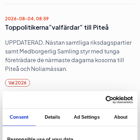
2026-08-04, 08:59
Toppolitikerna”valfärdar” till Piteå
UPPDATERAD. Nästan samtliga riksdagspartier
samt Medborgerlig Samling styr med tunga
företrädare de närmaste dagarna kosorna till
Piteå och Noliamässan.
Val 2026
2026-08-04, 07:22
Svagt upp för Åkestam Holst
Consent
Details
Ad Settings
About
En av Sveriges största reklambyråer åstadkom en
avsevärd ökning av omsättningen men en
Responsible use of your data