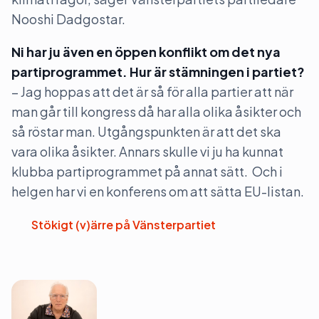
Nooshi Dadgostar.
Ni har ju även en öppen konflikt om det nya
partiprogrammet. Hur är stämningen i partiet?
– Jag hoppas att det är så för alla partier att när
man går till kongress då har alla olika åsikter och
så röstar man. Utgångspunkten är att det ska
vara olika åsikter. Annars skulle vi ju ha kunnat
klubba partiprogrammet på annat sätt. Och i
helgen har vi en konferens om att sätta EU-listan.
Stökigt (v)ärre på Vänsterpartiet