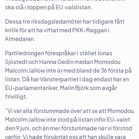
ska stå i toppen på EU-valslistan.
Dessa tre riksdagsledamöter har tidigare fått
kritik för att ha viftat med PKK-flaggan i
Almedalen.
Partiledningen förespråkar i stället Jonas
Sjöstedt och Hanna Gedin medan Momodou
Malcolm Jallow inte är med bland de 36 första på
listan. Då har Vänsterpartiet i dag endast har en
EU-parlamentariker, Malin Björk som avgår
frivilligt.
”Vi var alla förstummade över att se att Momodou
Malcolm Jallow inte stod på listan inför EU-valet
den 9 juni, och än mer förstummade när vi förstod
varför. Vi hade förväntat oss att han skulle vara