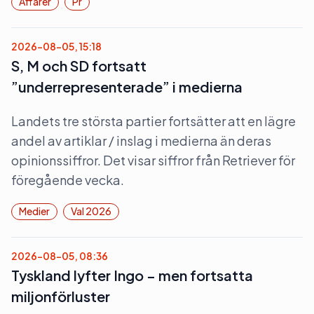
Affärer
Pr
2026-08-05, 15:18
S, M och SD fortsatt
”underrepresenterade” i medierna
Landets tre största partier fortsätter att en lägre
andel av artiklar / inslag i medierna än deras
opinionssiffror. Det visar siffror från Retriever för
föregående vecka.
Medier
Val 2026
2026-08-05, 08:36
Tyskland lyfter Ingo – men fortsatta
miljonförluster