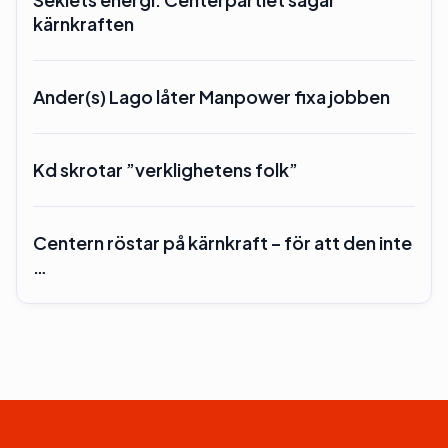
kärnkraften
Ander(s) Lago låter Manpower fixa jobben
Kd skrotar ”verklighetens folk”
Centern röstar på kärnkraft – för att den inte
…