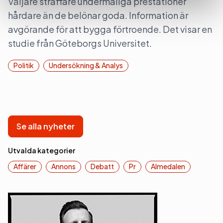
Väljare straffare undermåliga prestationer
hårdare än de belönar goda. Information är
avgörande för att bygga förtroende. Det visar en
studie från Göteborgs Universitet.
Politik
Undersökning & Analys
Se alla nyheter
Utvalda kategorier
Affärer
Annons
Debatt
Pr
Almedalen