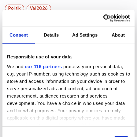
Politik
Val 2026
2026-06-16, 07:48
Gruvbolag och branschorganisation
Consent
Details
Ad Settings
About
halvjublar över skrotat uran-veto
Responsible use of your data
Gruvindustrins branschorganisation pratar om
We and
our 116 partners
process your personal data,
”ett steg framåt och två bakåt” när det gäller
e.g. your IP-number, using technology such as cookies to
riksdagens beslut att likställa
store and access information on your device in order to
tillståndsprövningen av brytning av uran med
serve personalized ads and content, ad and content
andra metaller. Gruvföretaget District Metals
measurement, audience research and services
lovar att fortsätta att lobba för att uranbrytning
development. You have a choice in who uses your data
and for what purposes. Your privacy choices are only
ska ske i Sverige.
applicable on this digital property where you have made
Lobbying
Opinionsbildning
Politik
your choices. You can change or withdraw your consent
any time from the Cookie Declaration or by clicking on
Consent