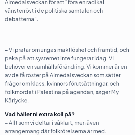
Almedalsveckan för att ”föra en radikal
vänsterröst i de politiska samtalen och
debatterna”.
– Vi pratar om ungas maktlöshet och framtid, och
peka på att systemet inte fungerar idag. Vi
behöver en samhällsförändring. Vi kommer är en
av de få röster på Almedalsveckan som sätter
frågor om klass, kvinnors förutsättningar, och
folkmordet i Palestina på agendan, säger My
Kårlycke.
Vad håller ni extra koll på?
– Allt som vi deltar i såklart, men även
arrangemang där folkrörelserna är med.