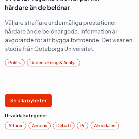
hårdare än de belönar
Väljare straffare undermåliga prestationer
hårdare än de belönar goda. Information är
avgörande för att bygga förtroende. Det visar en
studie från Göteborgs Universitet.
Politik
Undersökning & Analys
Se alla nyheter
Utvalda kategorier
Affärer
Annons
Debatt
Pr
Almedalen