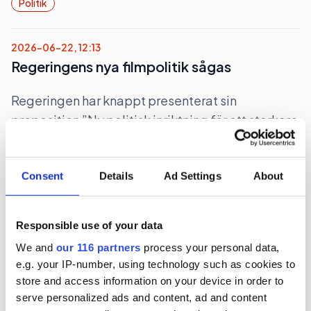
Politik
2026-06-22, 12:13
Regeringens nya filmpolitik sågas
Regeringen har knappt presenterat sin
proposition ”Ny politisk inriktning för ett starkare
filmland”, förrän den sågas.
Kultur
Politik
Consent
Details
Ad Settings
About
2026-06-22, 06:28
Responsible use of your data
Magdalena Andersson (s)
We and
our 116 partners
process your personal data,
turistkampanjar
e.g. your IP-number, using technology such as cookies to
store and access information on your device in order to
Nej det blir inte Botkyrka när partiledaren (s)
serve personalized ads and content, ad and content
Magdalena Andersson ger sig ut på en två dagars