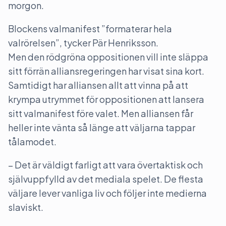
morgon.
Blockens valmanifest ”formaterar hela
valrörelsen”, tycker Pär Henriksson.
Men den rödgröna oppositionen vill inte släppa
sitt förrän alliansregeringen har visat sina kort.
Samtidigt har alliansen allt att vinna på att
krympa utrymmet för oppositionen att lansera
sitt valmanifest före valet. Men alliansen får
heller inte vänta så länge att väljarna tappar
tålamodet.
– Det är väldigt farligt att vara övertaktisk och
självuppfylld av det mediala spelet. De flesta
väljare lever vanliga liv och följer inte medierna
slaviskt.