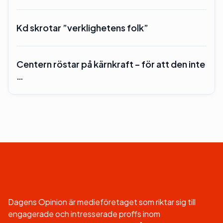
Kd skrotar ”verklighetens folk”
Centern röstar på kärnkraft – för att den inte
…
Dagens Opinion är medieföretaget som riktar sig till
engagerade och intresserade proffs inom