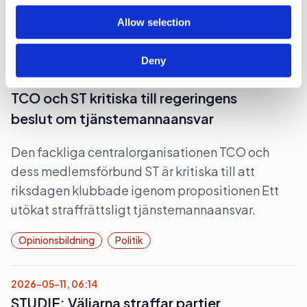
Lobbying
Opinionsbildning
Politik
Allow selection
Deny
2026-06-16, 07:24
TCO och ST kritiska till regeringens
beslut om tjänstemannaansvar
Den fackliga centralorganisationen TCO och
dess medlemsförbund ST är kritiska till att
riksdagen klubbade igenom propositionen Ett
utökat straffrättsligt tjänstemannaansvar.
Opinionsbildning
Politik
2026-05-11, 06:14
STUDIE: Väljarna straffar partier