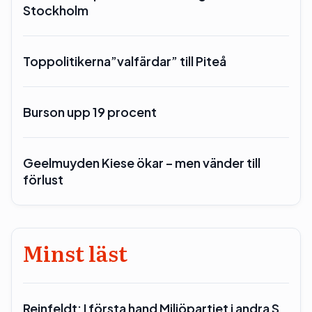
Stockholm
Toppolitikerna”valfärdar” till Piteå
Burson upp 19 procent
Geelmuyden Kiese ökar – men vänder till
förlust
Minst läst
Reinfeldt: I första hand Miljöpartiet i andra S…