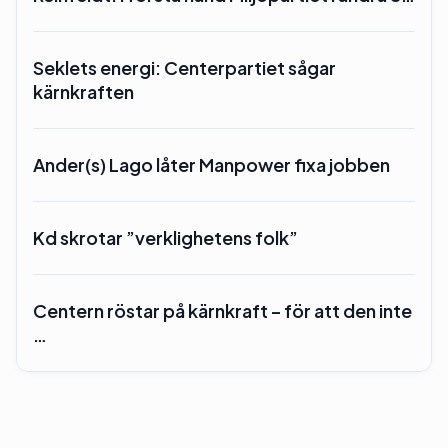
Seklets energi: Centerpartiet sågar
kärnkraften
Ander(s) Lago låter Manpower fixa jobben
Kd skrotar ”verklighetens folk”
Centern röstar på kärnkraft – för att den inte
…