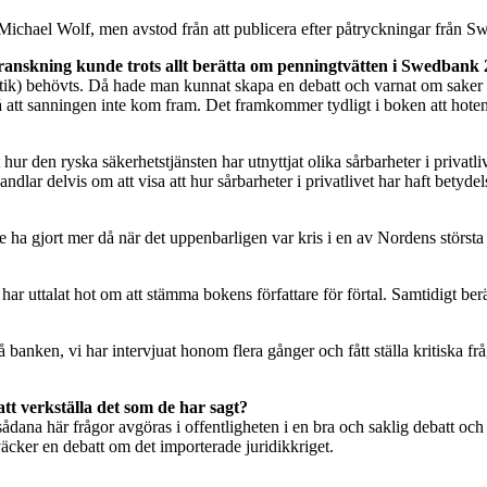
om Michael Wolf, men avstod från att publicera efter påtryckningar f
ranskning kunde trots allt berätta om penningtvätten i Swedbank
k) behövts. Då hade man kunnat skapa en debatt och varnat om saker och
att sanningen inte kom fram. Det framkommer tydligt i boken att hoten
hur den ryska säkerhetstjänsten har utnyttjat olika sårbarheter i privatl
dlar delvis om att visa att hur sårbarheter i privatlivet har haft betyd
borde ha gjort mer då när det uppenbarligen var kris i en av Nordens stör
 uttalat hot om att stämma bokens författare för förtal. Samtidigt ber
nken, vi har intervjuat honom flera gånger och fått ställa kritiska frågo
 verkställa det som de har sagt?
ådana här frågor avgöras i offentligheten i en bra och saklig debatt och 
väcker en debatt om det importerade juridikkriget.