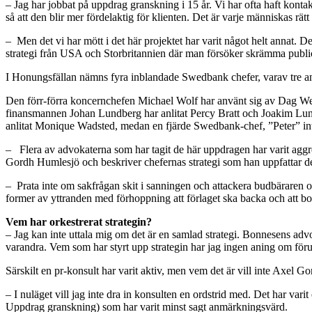
– Jag har jobbat på uppdrag granskning i 15 år. Vi har ofta haft kont
så att den blir mer fördelaktig för klienten. Det är varje människas rä
– Men det vi har mött i det här projektet har varit något helt annat. De
strategi från USA och Storbritannien där man försöker skrämma publicis
I Honungsfällan nämns fyra inblandade Swedbank chefer, varav tre a
Den förr-förra koncernchefen Michael Wolf har använt sig av Dag W
finansmannen Johan Lundberg har anlitat Percy Bratt och Joakim Lun
anlitat Monique Wadsted, medan en fjärde Swedbank-chef, ”Peter” inte
– Flera av advokaterna som har tagit de här uppdragen har varit aggres
Gordh Humlesjö och beskriver chefernas strategi som han uppfattar d
– Prata inte om sakfrågan skit i sanningen och attackera budbäraren oc
former av yttranden med förhoppning att förlaget ska backa och att bo
Vem har orkestrerat strategin?
– Jag kan inte uttala mig om det är en samlad strategi. Bonnesens advok
varandra. Vem som har styrt upp strategin har jag ingen aning om föruto
Särskilt en pr-konsult har varit aktiv, men vem det är vill inte Axel G
– I nuläget vill jag inte dra in konsulten en ordstrid med. Det har v
Uppdrag granskning) som har varit minst sagt anmärkningsvärd.