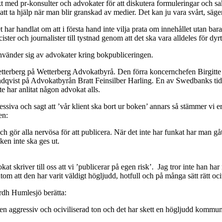
akt med pr-konsulter och advokater för att diskutera formuleringar och
tt att ta hjälp när man blir granskad av medier. Det kan ju vara svårt, s
t har handlat om att i första hand inte vilja prata om innehållet utan ba
ter och journalister till tystnad genom att det ska vara alldeles för dy
nvänder sig av advokater kring bokpubliceringen.
etterberg på Wetterberg Advokatbyrå. Den förra koncernchefen Birgit
dqvist på Advokatbyrån Bratt Feinsilber Harling. En av Swedbanks tid
 har anlitat någon advokat alls.
siva och sagt att ’vår klient ska bort ur boken’ annars så stämmer vi er
en:
h gör alla nervösa för att publicera. När det inte har funkat har man g
ken inte ska ges ut.
at skriver till oss att vi ’publicerar på egen risk’. Jag tror inte han 
m att den har varit väldigt högljudd, hotfull och på många sätt rätt oci
ordh Humlesjö berätta:
arit en aggressiv och ociviliserad ton och det har skett en högljudd k