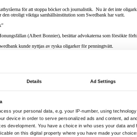
vokatbyråerna för att stoppa böcker och journalistik. Nu är det inte ol
för den otroligt viktiga samhällsinstitution som Swedbank har varit.
k”
ungsfällan (Albert Bonnier), berättar advokaterna som försökte förhind
 Swedbank kunde nyttjas av ryska oligarker för penningtvätt.
 att stoppa boken, säger Axel Gordh Humlesjö.
akt med pr-konsulter och advokater för att diskutera formuleringar och
tt att ta hjälp när man blir granskad av medier. Det kan ju vara svårt, s
Details
Ad Settings
t har handlat om att i första hand inte vilja prata om innehållet utan ba
ter och journalister till tystnad genom att det ska vara alldeles för dy
a
nvänder sig av advokater kring bokpubliceringen.
cess your personal data, e.g. your IP-number, using technology
etterberg på Wetterberg Advokatbyrå. Den förra koncernchefen Birgit
ur device in order to serve personalized ads and content, ad a
dqvist på Advokatbyrån Bratt Feinsilber Harling. En av Swedbanks tid
 har anlitat någon advokat alls.
ces development. You have a choice in who uses your data and 
licable on this digital property where you have made your choic
siva och sagt att ’vår klient ska bort ur boken’ annars så stämmer vi er