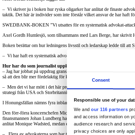
– Vi skriver ju i boken hur ryska oligarker har anlitat de finaste ad
taktik. Det här är individer som inte förstår vilket ansvar de har haft 
SWEDBANK-BOKEN ”Vi utsattes för en systematisk advokat-attac
Axel Gordh Humlesjö, som tillsammans med Lars Berge, har skrivit Hon
Boken berättar om hur ledningens livsstil och ledarskap ledde till att
– Vi har haft en systematisk advokatattack som har ansträngt sig för
Hur har du som journalist upplevt det?
– Jag har jobbat på uppdrag granskning i 15 år. Vi har ofta haft kont
så att den blir mer fördelaktig för klienten. Det är varje människas rä
Consent
– Men det vi har mött i det här projektet har varit något helt annat. De
strategi från USA och Storbritannien där man försöker skrämma publicis
Responsible use of your dat
I Honungsfällan nämns fyra inblandade Swedbank chefer, varav tre a
We and
our 116 partners
pro
Den förr-förra koncernchefen Michael Wolf har använt sig av Dag W
and access information on yo
finansmannen Johan Lundberg har anlitat Percy Bratt och Joakim Lun
anlitat Monique Wadsted, medan en fjärde Swedbank-chef, ”Peter” inte
audience research and servi
privacy choices are only app
– Flera av advokaterna som har tagit de här uppdragen har varit aggres