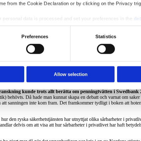
e from the Cookie Declaration or by clicking on the Privacy trig
en:
h gör alla nervösa för att publicera. När det inte har funkat har man g
 personal data is processed and set your preferences in the
det
ken inte ska ges ut.
e content and ads, to provide social media features and to analy
Preferences
Statistics
at skriver till oss att vi ’publicerar på egen risk’. Jag tror inte han 
 our site with our social media, advertising and analytics partn
m att den har varit väldigt högljudd, hotfull och på många sätt rätt oci
 provided to them or that they’ve collected from your use of their
ordh Humlesjö berätta:
arit en aggressiv och ociviliserad ton och det har skett en högljudd k
Allow selection
om Michael Wolf, men avstod från att publicera efter påtryckningar f
ranskning kunde trots allt berätta om penningtvätten i Swedbank
k) behövts. Då hade man kunnat skapa en debatt och varnat om saker och
att sanningen inte kom fram. Det framkommer tydligt i boken att hoten
hur den ryska säkerhetstjänsten har utnyttjat olika sårbarheter i privatl
dlar delvis om att visa att hur sårbarheter i privatlivet har haft betyd