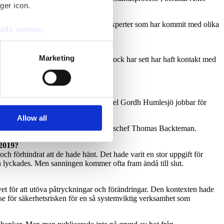
ger icon.
ått ännu längre och anlitat säkerhetsexperter som har kommit med olika
ails section
.
se our traffic. We also share
Marketing
har någon kontakt med övriga, som vi dock har sett har haft kontakt med
ers who may combine it with
viliserad.
 services.
ommunikation mot chefer på SVT (Där Axel Gordh Humlesjö jobbar för
Allow all
rån Swedbanks dåvarande kommunikationschef Thomas Backteman.
 2019?
 förhindrat att de hade hänt. Det hade varit en stor uppgift för
 lyckades. Men sanningen kommer ofta fram ändå till slut.
ivet för att utöva påtryckningar och förändringar. Den kontexten hade
else för säkerhetsrisken för en så systemviktig verksamhet som