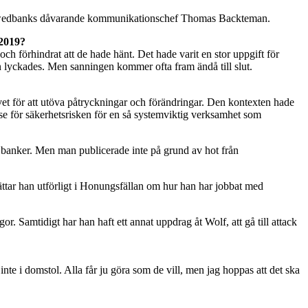
rån Swedbanks dåvarande kommunikationschef Thomas Backteman.
 2019?
 förhindrat att de hade hänt. Det hade varit en stor uppgift för
 lyckades. Men sanningen kommer ofta fram ändå till slut.
ivet för att utöva påtryckningar och förändringar. Den kontexten hade
else för säkerhetsrisken för en så systemviktig verksamhet som
sta banker. Men man publicerade inte på grund av hot från
ättar han utförligt i Honungsfällan om hur han har jobbat med
r. Samtidigt har han haft ett annat uppdrag åt Wolf, att gå till attack
inte i domstol. Alla får ju göra som de vill, men jag hoppas att det ska