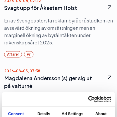
2026-08-04, 07:22
Svagt upp för Åkestam Holst
En av Sveriges största reklambyråer åstadkom en
avsevärd ökning av omsättningen men en
marginell ökning av byråintäkten under
räkenskapsåret 2025.
Affärer
Pr
2026-08-03, 07:38
Magdalena Andersson (s) ger sig ut
på valturné
I dag ger sig S-partiledaren Magdalena
Andersson och partiets ekonomisk politiska
talesperson Mikael Damberg ut på en tre dagar
Consent
Details
Ad Settings
About