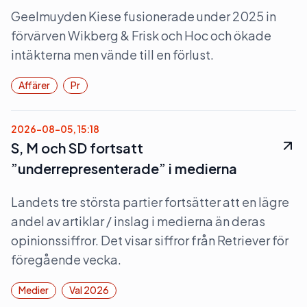
Geelmuyden Kiese fusionerade under 2025 in
förvärven Wikberg & Frisk och Hoc och ökade
intäkterna men vände till en förlust.
Affärer
Pr
2026-08-05, 15:18
S, M och SD fortsatt
”underrepresenterade” i medierna
Landets tre största partier fortsätter att en lägre
andel av artiklar / inslag i medierna än deras
opinionssiffror. Det visar siffror från Retriever för
föregående vecka.
Medier
Val 2026