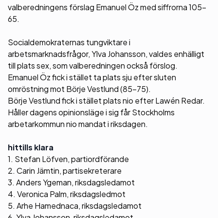
valberedningens förslag Emanuel Öz med siffrorna 105-
65.
Socialdemokraternas tungviktare i
arbetsmarknadsfrågor, Ylva Johansson, valdes enhälligt
till plats sex, som valberedningen också förslog.
Emanuel Öz fick i stället ta plats sju efter sluten
omröstning mot Börje Vestlund (85-75).
Börje Vestlund fick i stället plats nio efter Lawén Redar.
Håller dagens opinionsläge i sig får Stockholms
arbetarkommun nio mandat i riksdagen.
hittills klara
1. Stefan Löfven, partiordförande
2. Carin Jämtin, partisekreterare
3. Anders Ygeman, riksdagsledamot
4. Veronica Palm, riksdagsledmot
5. Arhe Hamednaca, riksdagsledamot
6. Ylva Johansson, riksdagsledamot