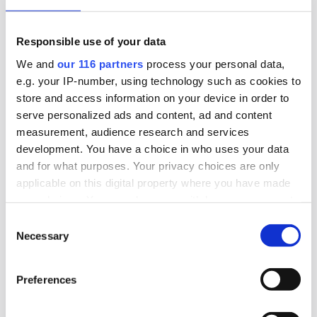
lång valturné.
Val 2026
Responsible use of your data
We and
our 116 partners
process your personal data,
e.g. your IP-number, using technology such as cookies to
2026-08-03, 07:25
store and access information on your device in order to
Burson upp 19 procent
serve personalized ads and content, ad and content
measurement, audience research and services
Bursons pr-byrå i Sverige ökade både intäkten
development. You have a choice in who uses your data
och vinsten under 2025.
and for what purposes. Your privacy choices are only
applicable on this digital property where you have made
Affärer
Pr
your choices. You can change or withdraw your consent
any time from the Cookie Declaration or by clicking on
Consent
the Privacy trigger icon.
Necessary
Selection
2026-07-31, 07:00
Find out more about how your personal data is processed
700 miljoner för Rud Pedersen
Preferences
and set your preferences in the
details section
.
Pa-koncernen Rud Pedersen ökade under 2025