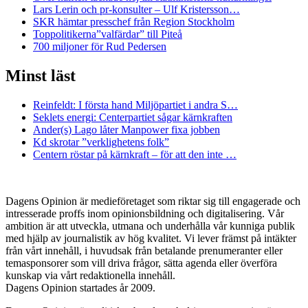
Lars Lerin och pr-konsulter – Ulf Kristersson…
SKR hämtar presschef från Region Stockholm
Toppolitikerna”valfärdar” till Piteå
700 miljoner för Rud Pedersen
Minst läst
Reinfeldt: I första hand Miljöpartiet i andra S…
Seklets energi: Centerpartiet sågar kärnkraften
Ander(s) Lago låter Manpower fixa jobben
Kd skrotar ”verklighetens folk”
Centern röstar på kärnkraft – för att den inte …
Dagens Opinion är medieföretaget som riktar sig till engagerade och
intresserade proffs inom opinionsbildning och digitalisering. Vår
ambition är att utveckla, utmana och underhålla vår kunniga publik
med hjälp av journalistik av hög kvalitet. Vi lever främst på intäkter
från vårt innehåll, i huvudsak från betalande prenumeranter eller
temasponsorer som vill driva frågor, sätta agenda eller överföra
kunskap via vårt redaktionella innehåll.
Dagens Opinion startades år 2009.