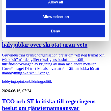
Allow all
Nej det blir inte Botkyrka när partiledaren (s) Magdalena Andersson
ger sig ut på en två dagars valturné i Sverige. Dock blir det flera
klassiska turistorter.
Allow selection
politik
val 2026
2026-06-16, 07:48
Deny
Gruvbolag och branschorganisation
halvjublar över skrotat uran-veto
Gruvindustrins branschorganisation pratar om ”ett steg framåt och
två bakåt” när det gäller riksdagens beslut att likställa
tillståndsprövningen av brytning av uran med andra metaller.
Gruvföretaget District Metals lovar att fortsätta att lobba för att
uranbrytning ska ske i Sverige.
lobbying
opinionsbildning
politik
2026-06-16, 07:24
TCO och ST kritiska till regeringens
beslut om tjänstemannaansvar