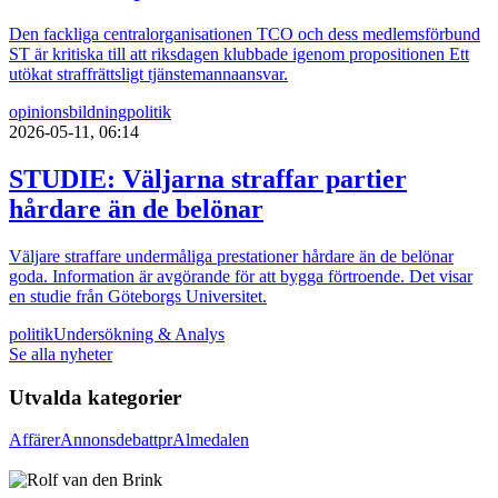
Den fackliga centralorganisationen TCO och dess medlemsförbund
ST är kritiska till att riksdagen klubbade igenom propositionen Ett
utökat straffrättsligt tjänstemannaansvar.
opinionsbildning
politik
2026-05-11, 06:14
STUDIE: Väljarna straffar partier
hårdare än de belönar
Väljare straffare undermåliga prestationer hårdare än de belönar
goda. Information är avgörande för att bygga förtroende. Det visar
en studie från Göteborgs Universitet.
politik
Undersökning & Analys
Se alla nyheter
Utvalda kategorier
Affärer
Annons
debatt
pr
Almedalen