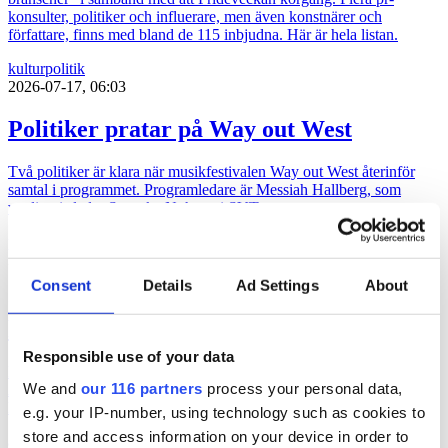
konsulter, politiker och influerare, men även konstnärer och
författare, finns med bland de 115 inbjudna. Här är hela listan.
kultur
politik
2026-07-17, 06:03
Politiker pratar på Way out West
Två politiker är klara när musikfestivalen Way out West återinför
samtal i programmet. Programledare är Messiah Hallberg, som
vanligtvis leder Svenska Nyheter i SVT.
politik
2026-06-23, 17:41
Consent
Details
Ad Settings
About
”Ebba Buschs Sverigedröm kräver
hårdare auktoritet”
Responsible use of your data
Retorikkonsulten Camilla Eriksson analyserar partiledartalen i
We and
our 116 partners
process your personal data,
Almedalen via sin proprietära varumärkesmodell Field of Meaning.
Först ut är KD-ledaren Ebba Busch tal.
e.g. your IP-number, using technology such as cookies to
store and access information on your device in order to
almedalen 2026
politik