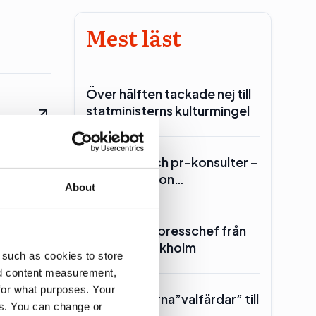
Mest läst
Över hälften tackade nej till
statministerns kulturmingel
re är
Lars Lerin och pr-konsulter –
Ulf Kristersson…
About
SKR hämtar presschef från
Region Stockholm
 such as cookies to store
nd content measurement,
for what purposes. Your
Toppolitikerna”valfärdar” till
es. You can change or
Piteå