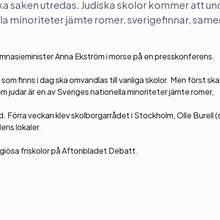
 ska saken utredas. Judiska skolor kommer att u
lla minoriteter jämte romer, sverigefinnar, same
ymnasieminister Anna Ekström i morse på en presskonferens.
 som finns i dag ska omvandlas till vanliga skolor. Men först sk
 judar är en av Sveriges nationella minoriteter jämte romer,
. Förra veckan klev skolborgarrådet i Stockholm, Olle Burell (s
ens lokaler.
igiösa friskolor på Aftonbladet Debatt.