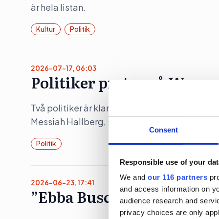
är hela listan.
Kultur
Politik
2026-07-17, 06:03
Politiker pratar på Way o
Två politiker är klara när musikfestivalen Wa
Messiah Hallberg, som vanligtvis leder Svensk
Consent
Politik
Responsible use of your dat
We and
our 116 partners
pro
2026-06-23, 17:41
and access information on yo
”Ebba Buschs Sverigedröm
audience research and servi
privacy choices are only app