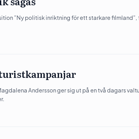
ik sågas
on ”Ny politisk inriktning för ett starkare filmland”, 
 turistkampanjar
) Magdalena Andersson ger sig ut på en två dagars valtu
r.