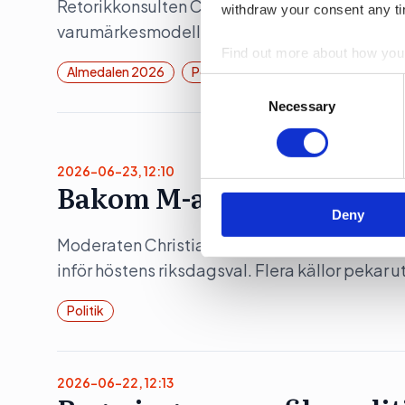
Retorikkonsulten Camilla Eriksson analyserar 
withdraw your consent any tim
varumärkesmodell Field of Meaning. Först ut 
Find out more about how your
Almedalen 2026
Politik
Consent
We use cookies to personalis
Selection
Necessary
information about your use of
other information that you’ve
2026-06-23, 12:10
Bakom M-avhoppet i Karl
Deny
Moderaten Christian Holm lämnar sina politis
inför höstens riksdagsval. Flera källor pekar 
Politik
2026-06-22, 12:13