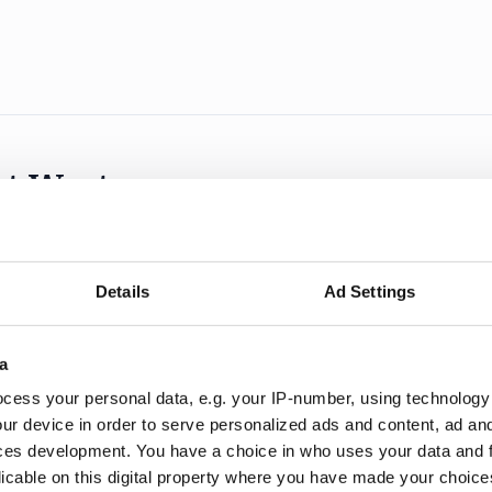
ut West
y out West återinför samtal i programmet. Programleda
a Nyheter i SVT.
Details
Ad Settings
a
cess your personal data, e.g. your IP-number, using technology
ur device in order to serve personalized ads and content, ad a
 kräver hårdare auktoritet”
ces development. You have a choice in who uses your data and 
licable on this digital property where you have made your choic