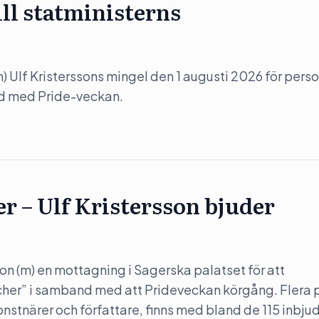
ill statministerns
(m) Ulf Kristerssons mingel den 1 augusti 2026 för perso
nd med Pride-veckan.
er – Ulf Kristersson bjuder
son (m) en mottagning i Sagerska palatset för att
her” i samband med att Prideveckan körgång. Flera 
konstnärer och författare, finns med bland de 115 inbju