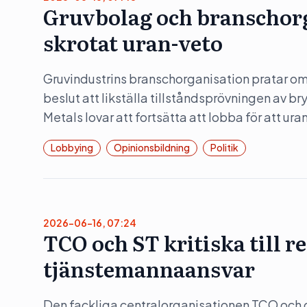
Gruvbolag och branschorg
skrotat uran-veto
Gruvindustrins branschorganisation pratar om 
beslut att likställa tillståndsprövningen av b
Metals lovar att fortsätta att lobba för att ura
Lobbying
Opinionsbildning
Politik
2026-06-16, 07:24
TCO och ST kritiska till 
tjänstemannaansvar
Den fackliga centralorganisationen TCO och d