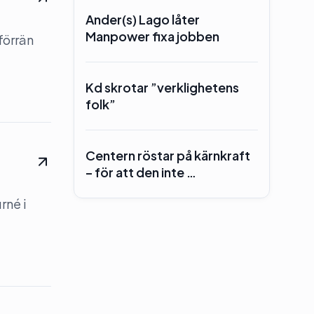
Ander(s) Lago låter
Manpower fixa jobben
förrän
Kd skrotar ”verklighetens
folk”
Centern röstar på kärnkraft
– för att den inte …
rné i