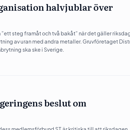
anisation halvjublar över
”ett steg framåt och två bakåt” när det gäller riksda
rytning av uran med andra metaller. Gruvföretaget Dist
nbrytning ska ske i Sverige.
regeringens beslut om
ess medlemsförbund ST är kritiska till att riksdagen