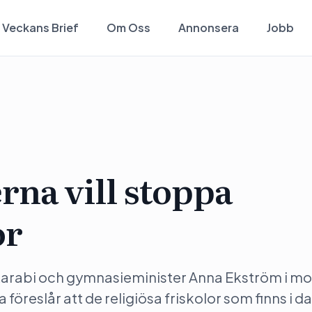
Veckans Brief
Om Oss
Annonsera
Jobb
na vill stoppa
or
ekarabi och gymnasieminister Anna Ekström i mo
reslår att de religiösa friskolor som finns i d