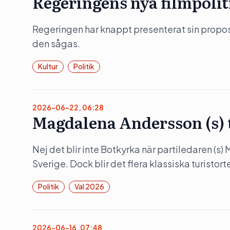
Regeringens nya filmpolit
Regeringen har knappt presenterat sin propositi
den sågas.
Kultur
Politik
2026-06-22, 06:28
Magdalena Andersson (s)
Nej det blir inte Botkyrka när partiledaren (s
Sverige. Dock blir det flera klassiska turistorte
Politik
Val 2026
2026-06-16, 07:48