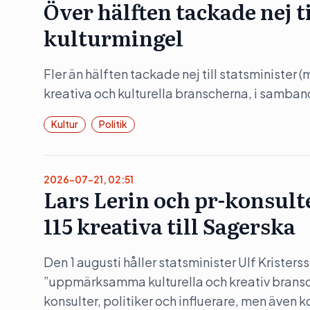
Över hälften tackade nej t
kulturmingel
Fler än hälften tackade nej till statsminister 
kreativa och kulturella branscherna, i samba
Kultur
Politik
2026-07-21, 02:51
Lars Lerin och pr-konsult
115 kreativa till Sagerska
Den 1 augusti håller statsminister Ulf Kristers
”uppmärksamma kulturella och kreativ bransc
konsulter, politiker och influerare, men även 