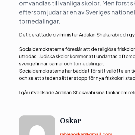
omvandlas till vanliga skolor. Men först
eftersom judar är en av Sveriges natione
tornedalingar.
Det berättade civilminister Ardalan Shekarabi och g
Socialdemokraterna föreslår att de religiösa friskolor
utredas. Judiska skolor kommer att undantas eftersom
sverigefinnar, samer och tornedalingar.
Socialdemokraterna har bäddat för sitt vallöfte en tid
och sa att staden sätter stopp för nya friskolor i stad
I går utvecklade Ardalan Shekarabi sina tankar om rel
Oskar
rahlenoskar@gmail.com