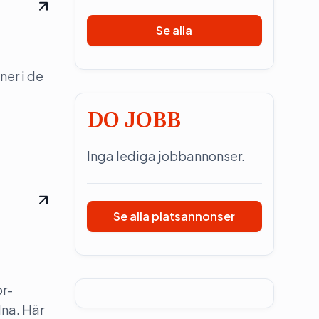
Se alla
ner i de
DO JOBB
Inga lediga jobbannonser.
Se alla platsannonser
pr-
dna. Här