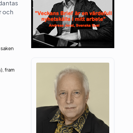
ndantas
r och
a saken
), fram