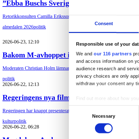
”Ebba Buschs Sverigedröm kräver hårdare
Retorikkonsulten Camilla Eriksson analyserar partiledartalen i Almed
Consent
almedalen 2026
politik
2026-06-23, 12:10
Responsible use of your dat
Bakom M-avhoppet i Karlstad
We and
our 116 partners
pro
and access information on yo
Moderaten Christian Holm lämnar sina politiska uppdrag i Karlstad kom
audience research and servi
privacy choices are only app
politik
withdraw your consent any tim
2026-06-22, 12:13
Regeringens nya filmpolitik sågas
Find out more about how your
Consent
Regeringen har knappt presenterat sin proposition ”Ny politisk inriktni
We use cookies to personalis
Necessary
Selection
information about your use of
kultur
politik
2026-06-22, 06:28
other information that you’ve