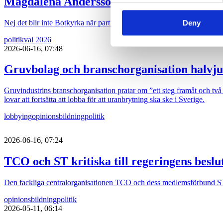
Magdalena Andersson (s) turistkampanjar
Nej det blir inte Botkyrka när partiledaren (s) Magdalena Andersson ger 
Deny
politik
val 2026
2026-06-16, 07:48
Gruvbolag och branschorganisation halvju
Gruvindustrins branschorganisation pratar om ”ett steg framåt och två b
lovar att fortsätta att lobba för att uranbrytning ska ske i Sverige.
lobbying
opinionsbildning
politik
2026-06-16, 07:24
TCO och ST kritiska till regeringens besl
Den fackliga centralorganisationen TCO och dess medlemsförbund ST är 
opinionsbildning
politik
2026-05-11, 06:14