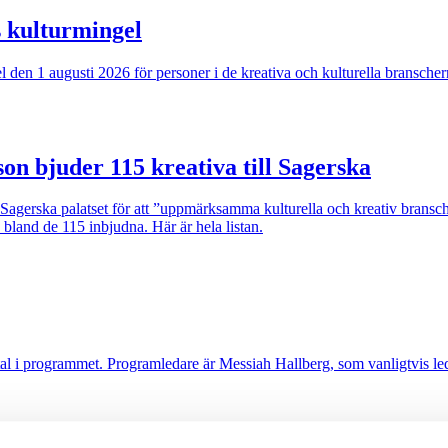
s kulturmingel
ngel den 1 augusti 2026 för personer i de kreativa och kulturella bransc
son bjuder 115 kreativa till Sagerska
i Sagerska palatset för att ”uppmärksamma kulturella och kreativ brans
 bland de 115 inbjudna. Här är hela listan.
mtal i programmet. Programledare är Messiah Hallberg, som vanligtvis 