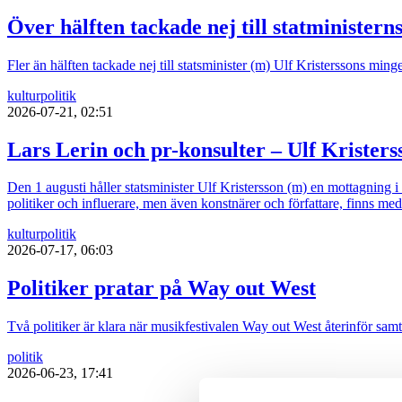
Över hälften tackade nej till statministern
Fler än hälften tackade nej till statsminister (m) Ulf Kristerssons mi
kultur
politik
2026-07-21, 02:51
Lars Lerin och pr-konsulter – Ulf Kristers
Den 1 augusti håller statsminister Ulf Kristersson (m) en mottagning 
politiker och influerare, men även konstnärer och författare, finns med
kultur
politik
2026-07-17, 06:03
Politiker pratar på Way out West
Två politiker är klara när musikfestivalen Way out West återinför sa
politik
2026-06-23, 17:41