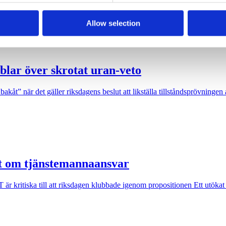
sig ut på en två dagars valturné i Sverige. Dock blir det flera klassiska
Allow selection
blar över skrotat uran-veto
akåt” när det gäller riksdagens beslut att likställa tillståndsprövninge
ut om tjänstemannaansvar
kritiska till att riksdagen klubbade igenom propositionen Ett utökat st