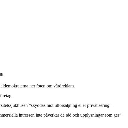
m
demokraterna ner foten om vårdreklam.
företag.
sitetssjukhusen ”skyddas mot utförsäljning eller privatisering”.
kommersiella intressen inte påverkar de råd och upplysningar som ges”.