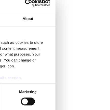
r KD-ledaren Ebba Busch tal.
About
 such as cookies to store
nd content measurement,
källor pekar ut anledningen.
for what purposes. Your
es. You can change or
ger icon.
ails section
.
se our traffic. We also share
Marketing
ers who may combine it with
 services.