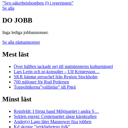
”Sex-säkerhetsbomben (l) i regeringen”
Se alla
DO JOBB
Inga lediga jobbannonser.
Se alla platsannonser
Mest läst
Över hälften tackade nej till statministerns kulturmingel
Lars Lerin och pr-konsulter – Ulf Kristersson…
SKR hämtar presschef från Region Stockholm
700 miljoner för Rud Pedersen
Toppolitikerna”valfärdar” till Piteå
Minst läst
Reinfeldt: I första hand Miljöpartiet i andra S…
Seklets energi: Centerpartiet sågar kärnkraften
Ander(s) Lago låter Manpower fixa jobben
Kd skrotar ”verklighetens folk”