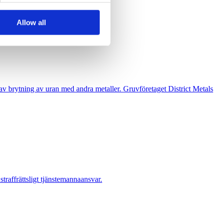
 turistorter.
Allow all
n av brytning av uran med andra metaller. Gruvföretaget District Metals
raffrättsligt tjänstemannaansvar.