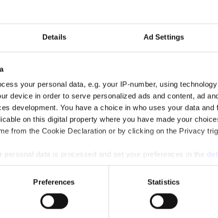
 auktoritet”
alen via sin proprietära varumärkesmodell Field of Meaning. Först ut ä
Details
Ad Settings
a
cess your personal data, e.g. your IP-number, using technology
ur device in order to serve personalized ads and content, ad a
mun och drar tillbaka sin kandidatur inför höstens riksdagsval. Flera 
ces development. You have a choice in who uses your data and 
licable on this digital property where you have made your choic
e from the Cookie Declaration or by clicking on the Privacy trig
 personal data is processed and set your preferences in the
det
ng för ett starkare filmland”, förrän den sågas.
e content and ads, to provide social media features and to analy
Preferences
Statistics
 our site with our social media, advertising and analytics partn
 provided to them or that they’ve collected from your use of their