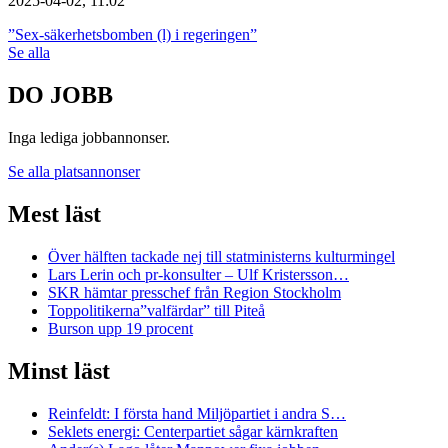
2025-04-02, 11:02
”Sex-säkerhetsbomben (l) i regeringen”
Se alla
DO JOBB
Inga lediga jobbannonser.
Se alla platsannonser
Mest läst
Över hälften tackade nej till statministerns kulturmingel
Lars Lerin och pr-konsulter – Ulf Kristersson…
SKR hämtar presschef från Region Stockholm
Toppolitikerna”valfärdar” till Piteå
Burson upp 19 procent
Minst läst
Reinfeldt: I första hand Miljöpartiet i andra S…
Seklets energi: Centerpartiet sågar kärnkraften