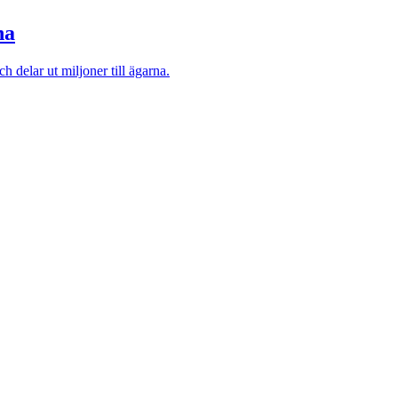
na
elar ut miljoner till ägarna.