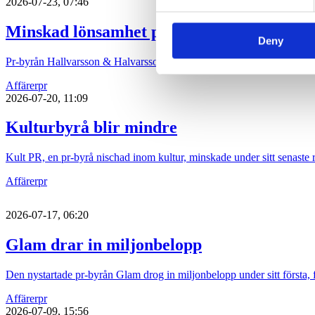
2026-07-23, 07:46
Minskad lönsamhet på Hallvarsson
Deny
Pr-byrån Hallvarsson & Halvarsson tappade i marginal och lönsamhet
Affärer
pr
2026-07-20, 11:09
Kulturbyrå blir mindre
Kult PR, en pr-byrå nischad inom kultur, minskade under sitt senaste 
Affärer
pr
2026-07-17, 06:20
Glam drar in miljonbelopp
Den nystartade pr-byrån Glam drog in miljonbelopp under sitt första, 
Affärer
pr
2026-07-09, 15:56