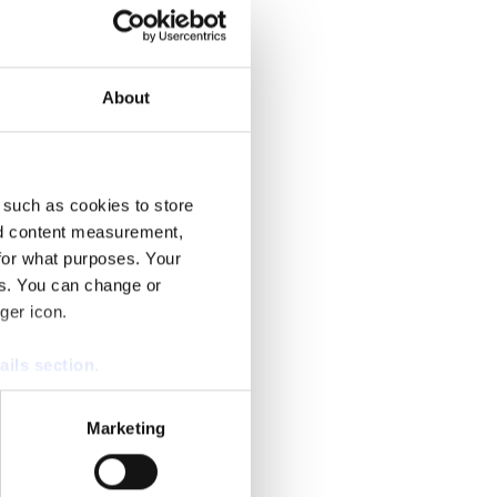
About
 such as cookies to store
nd content measurement,
for what purposes. Your
es. You can change or
ger icon.
ails section
.
se our traffic. We also share
Marketing
ers who may combine it with
 services.