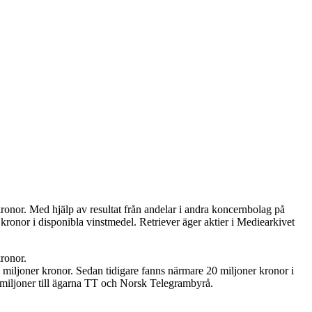
ronor. Med hjälp av resultat från andelar i andra koncernbolag på
 kronor i disponibla vinstmedel. Retriever äger aktier i Mediearkivet
ronor.
5 miljoner kronor. Sedan tidigare fanns närmare 20 miljoner kronor i
,9 miljoner till ägarna TT och Norsk Telegrambyrå.