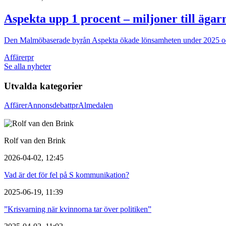
Aspekta upp 1 procent – miljoner till ägar
Den Malmöbaserade byrån Aspekta ökade lönsamheten under 2025 och d
Affärer
pr
Se alla nyheter
Utvalda kategorier
Affärer
Annons
debatt
pr
Almedalen
Rolf van den Brink
2026-04-02, 12:45
Vad är det för fel på S kommunikation?
2025-06-19, 11:39
”Krisvarning när kvinnorna tar över politiken”