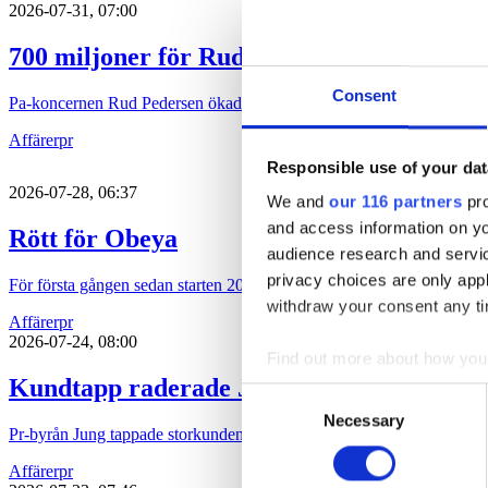
2026-07-31, 07:00
700 miljoner för Rud Pedersen
Consent
Pa-koncernen Rud Pedersen ökade under 2025 både intäkten och löns
Affärer
pr
Responsible use of your dat
2026-07-28, 06:37
We and
our 116 partners
pro
and access information on yo
Rött för Obeya
audience research and servi
privacy choices are only app
För första gången sedan starten 2015 har pr-byrån Obeya gått med för
withdraw your consent any tim
Affärer
pr
2026-07-24, 08:00
Find out more about how your
Kundtapp raderade Jungs lönsamhet
Consent
We use cookies to personalis
Necessary
Selection
Pr-byrån Jung tappade storkunden P&G och det syns tydligt i bokslute
information about your use of
other information that you’ve
Affärer
pr