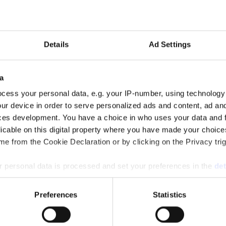
Details
Ad Settings
amheten och passerade 700 miljoner kronor i omsättning.
a
cess your personal data, e.g. your IP-number, using technology
ur device in order to serve personalized ads and content, ad a
ces development. You have a choice in who uses your data and 
licable on this digital property where you have made your choic
lust. Det skedde räkenskapsåret 2025.
e from the Cookie Declaration or by clicking on the Privacy trig
 personal data is processed and set your preferences in the
det
e content and ads, to provide social media features and to analy
Preferences
Statistics
t för 2025.
 our site with our social media, advertising and analytics partn
 provided to them or that they’ve collected from your use of their