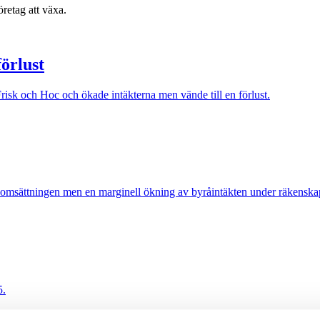
retag att växa.
örlust
sk och Hoc och ökade intäkterna men vände till en förlust.
 omsättningen men en marginell ökning av byråintäkten under räkenska
5.