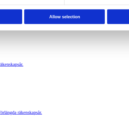
Allow selection
 under 2025.
räkenskapsår.
förlängda räkenskapsår.