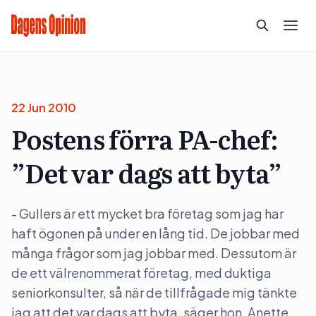
22 Jun 2010
Postens förra PA-chef:
”Det var dags att byta”
- Gullers är ett mycket bra företag som jag har
haft ögonen på under en lång tid. De jobbar med
många frågor som jag jobbar med. Dessutom är
de ett välrenommerat företag, med duktiga
seniorkonsulter, så när de tillfrågade mig tänkte
jag att det var dags att byta, säger hon. Anette