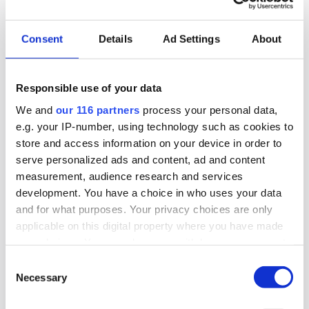
Consent
Details
Ad Settings
About
2026-07-20, 11:09
Kulturbyrå blir mindre
Responsible use of your data
Kult PR, en pr-byrå nischad inom kultur, minskade
We and
our 116 partners
process your personal data,
under sitt senaste räkenskapsår.
e.g. your IP-number, using technology such as cookies to
store and access information on your device in order to
Affärer
Pr
serve personalized ads and content, ad and content
measurement, audience research and services
development. You have a choice in who uses your data
2026-07-17, 06:20
and for what purposes. Your privacy choices are only
Glam drar in miljonbelopp
applicable on this digital property where you have made
your choices. You can change or withdraw your consent
Den nystartade pr-byrån Glam drog in
any time from the Cookie Declaration or by clicking on
Consent
miljonbelopp under sitt första, förlängda
the Privacy trigger icon.
Necessary
Selection
räkenskapsår.
Find out more about how your personal data is processed