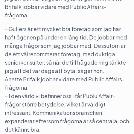
Brifalk jobbar vidare med Public Affairs-
frågorna.
– Gullers är ett mycket bra företag som jag har
haft ögonen på under en lång tid. De jobbar med
många frågor som jag jobbar med. Dessutom är
de ett välrenommerat företag, med duktiga
seniorkonsulter, så när de tillfrågade mig tänkte
jag att det var dags att byta, säger hon.
Anette Brifalk jobbar vidare med Public Affairs-
frågorna.
– I den värld vi befinner oss i får Publu Affair-
frågor större betydelse, vilket är väldigt
intressant. Kommunikationsbranschen
expanderar eftersom frågorna är så centrala, och
det känns bra.