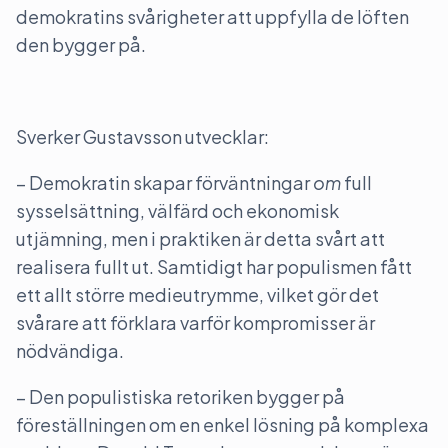
demokratins svårigheter att uppfylla de löften
den bygger på.
Sverker Gustavsson utvecklar:
– Demokratin skapar förväntningar
om
full
sysselsättning, välfärd och ekonomisk
utjämning, men i praktiken är detta svårt att
realisera fullt ut. Samtidigt har populismen fått
ett allt större medieutrymme, vilket gör det
svårare att förklara varför kompromisser är
nödvändiga.
– Den populistiska retoriken bygger på
föreställningen om en enkel lösning på komplexa