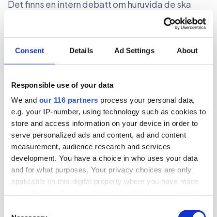
Det finns en intern debatt om huruvida de ska
bemöta varje enskild provokation eller låta
Donald Trump ’regera sig själv till döds’.
Strategin
flood the zone,
– att överväldiga
Consent
Details
Ad Settings
About
motståndaren med en mängd utspel och
attacker – har skapat en situation där det är svårt
att snabbt orientera sig i det politiska
Responsible use of your data
landskapet.
We and
our 116 partners
process your personal data,
e.g. your IP-number, using technology such as cookies to
– En positiv aspekt är att domstolarna hittills har
store and access information on your device in order to
upprätthållit rättsstatens principer. Trump har
serve personalized ads and content, ad and content
measurement, audience research and services
öppet föraktat det juridiska systemet och dess
development. You have a choice in who uses your data
roll i maktdelningen, men det har visat sig vara en
and for what purposes. Your privacy choices are only
av de starkaste institutionerna i USA.
applicable on this digital property where you have made
your choices. You can change or withdraw your consent
Vilken roll har medierna?
any time from the Cookie Declaration or by clicking on
Consent
– Medierna, särskilt kvalitetstidningar och public
the Privacy trigger icon.