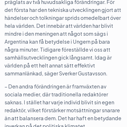
präglats av två huvudsakliga förändringar. För
det första har den tekniska utvecklingen gjort att
händelser och tolkningar sprids omedelbart över
hela världen. Det innebär att världen har blivit
mindre i den meningen att något som sägs i
Argentina kan få betydelse i Ungern på bara
några minuter. Tidigare föreställde vi oss att
samhällsutvecklingen gick långsamt. Idag är
världen på ett helt annat sätt effektivt
sammanlänkad, säger Sverker Gustavsson.
– Den andra förändringen är framväxten av
sociala medier, där traditionella redaktörer
saknas. I stället har varje individ blivit sin egen
redaktör, vilket förstärker motsättningar snarare
än att balansera dem. Det har haft en betydande
inverkan på det politiska klimatet.