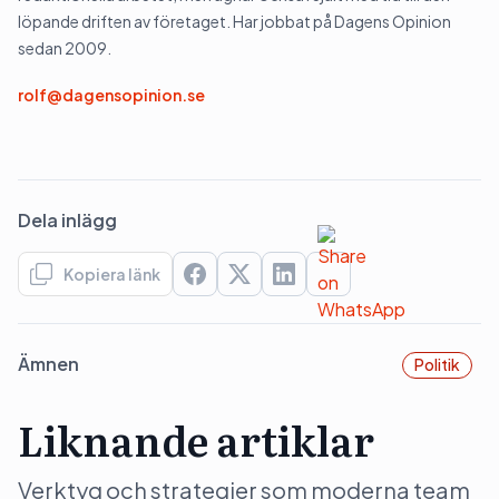
löpande driften av företaget. Har jobbat på Dagens Opinion
sedan 2009.
rolf@dagensopinion.se
Dela inlägg
Kopiera länk
Ämnen
Politik
Liknande artiklar
Verktyg och strategier som moderna team