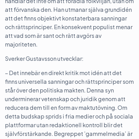
handlar det inte om att förädla folkviljan, utan om
att förvanska den. Han utmanar själva grundidén
att det finns objektivt konstaterbara sanningar
och rättsprinciper. En konsekvent populist menar
att vad som är sant och rätt avgörs av
majoriteten.
Sverker Gustavsson utvecklar:
– Det innebär en direkt kritik mot idén att det
finns universella sanningar och rättsprinciper som
står över den politiska makten. Denna syn
underminerar vetenskap och juridik genom att
reducera dem till en form av maktutövning. Om
detta budskap sprids i fria medier och på sociala
plattformar utan redaktionell kontroll blir det
självförstärkande. Begreppet ’gammelmedia’ är