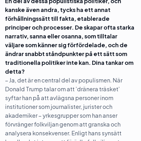
En del av dessa populistiska politiker, och
kanske även andra, tycks ha ett annat
förhållningssätt till fakta, etablerade
principer och processer. De skapar ofta starka
narrativ, sanna eller osanna, som tilltalar
väljare som känner sig förfördelade, och de
ändrar snabbt ståndpunkter på ett sätt som
traditionella politiker inte kan. Dina tankar om
detta?
– Ja, det är en central del av populismen. När
Donald Trump talar om att ’dränera träsket’
syftar han på att avlägsna personer inom
institutioner som journalister, jurister och
akademiker – yrkesgrupper som han anser
förvränger folkviljan genom att granska och
analysera konsekvenser. Enligt hans synsätt