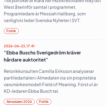
Två politiker är klara när musikfestivalen Way out
West återinför samtal i programmet.
Programledare är Messiah Hallberg, som
vanligtvis leder Svenska Nyheter i SVT.
Politik
2026-06-23, 17:41
”Ebba Buschs Sverigedröm kräver
hårdare auktoritet”
Retorikkonsulten Camilla Eriksson analyserar
partiledartalen i Almedalen via sin proprietära
varumärkesmodell Field of Meaning. Först ut är
KD-ledaren Ebba Busch tal.
Almedalen 2026
Politik