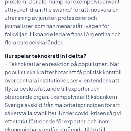
problem. Donald Trump har exempelvis använt
uttrycket ’drain the swamp’ för att motivera en
utrensning av jurister, professorer och
journalister, som han menar står i vägen för
folkviljan. Liknande ledare finns i Argentina och
flera europeiska länder.
Hur spelar teknokrati in i detta?
– Teknokrati är en reaktion på populismen. När
populistiska krafter hotar att få politisk kontroll
över centrala institutioner, ser vi en tendens att
flytta beslutsfattande till experter och
oberoende organ. Exempelvis är Riksbanken i
Sverige avskild från majoritetsprincipen för att
säkerställa stabilitet. Under covid-krisen såg vi
ett starkt förtroende för experter, och inom
ekonomin har vi en långtgående tilltro till