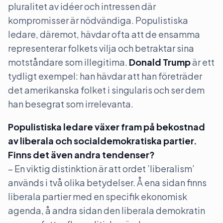
pluralitet av idéer och intressen där
kompromisser är nödvändiga. Populistiska
ledare, däremot, hävdar ofta att de ensamma
representerar folkets vilja och betraktar sina
motståndare som illegitima.
Donald Trump
är ett
tydligt exempel: han hävdar att han företräder
det amerikanska folket i singularis och ser dem
han besegrat som irrelevanta.
Populistiska ledare växer fram på bekostnad
av liberala och socialdemokratiska partier.
Finns det även andra tendenser?
– En viktig distinktion är att ordet ’liberalism’
används i två olika betydelser. Å ena sidan finns
liberala partier med en specifik ekonomisk
agenda, å andra sidan den liberala demokratin