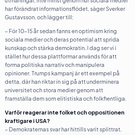
utmaningar, inte minst genom hur sociala medier
har förändrat informationsflödet, säger Sverker
Gustavsson, och lägger till:
– För 10–15 år sedan fanns en optimism kring
sociala medier och deras potential att sprida
kunskap och stärka demokratin. I dag ser vi i
stället hur dessa plattformar används för att
forma politiska narrativ och manipulera
opinioner. Trumps kampanj är ett exempel på
detta, där han riktar in sig på att underminera
universitet och stora medier genom att
framställa dem som elitistiska och folkfientliga.
Varför reagerar inte folket och oppositionen
kraftigare i USA?
– Demokraternas svar har hittills varit splittrat.