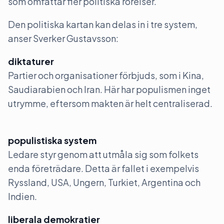
som omfattar fler politiska rörelser.
Den politiska kartan kan delas in i tre system,
anser Sverker Gustavsson:
diktaturer
Partier och organisationer förbjuds, som i Kina,
Saudiarabien och Iran. Här har populismen inget
utrymme, eftersom makten är helt centraliserad.
populistiska system
Ledare styr genom att utmåla sig som folkets
enda företrädare. Detta är fallet i exempelvis
Ryssland, USA, Ungern, Turkiet, Argentina och
Indien.
liberala demokratier