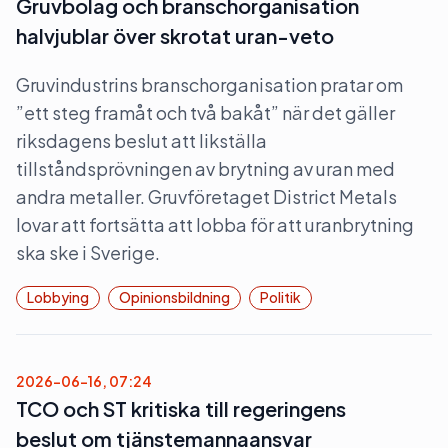
Gruvbolag och branschorganisation
halvjublar över skrotat uran-veto
Gruvindustrins branschorganisation pratar om
”ett steg framåt och två bakåt” när det gäller
riksdagens beslut att likställa
tillståndsprövningen av brytning av uran med
andra metaller. Gruvföretaget District Metals
lovar att fortsätta att lobba för att uranbrytning
ska ske i Sverige.
Lobbying
Opinionsbildning
Politik
2026-06-16, 07:24
TCO och ST kritiska till regeringens
beslut om tjänstemannaansvar