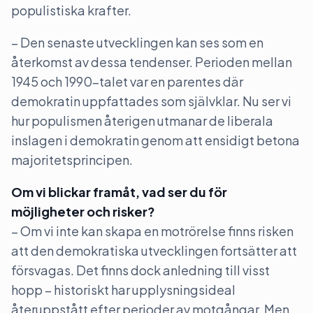
populistiska krafter.
– Den senaste utvecklingen kan ses som en
återkomst av dessa tendenser. Perioden mellan
1945 och 1990-talet var en parentes där
demokratin uppfattades som självklar. Nu ser vi
hur populismen återigen utmanar de liberala
inslagen i demokratin genom att ensidigt betona
majoritetsprincipen.
Om vi blickar framåt, vad ser du för
möjligheter och risker?
– Om vi inte kan skapa en motrörelse finns risken
att den demokratiska utvecklingen fortsätter att
försvagas. Det finns dock anledning till visst
hopp – historiskt har upplysningsideal
återuppstått efter perioder av motgångar. Men