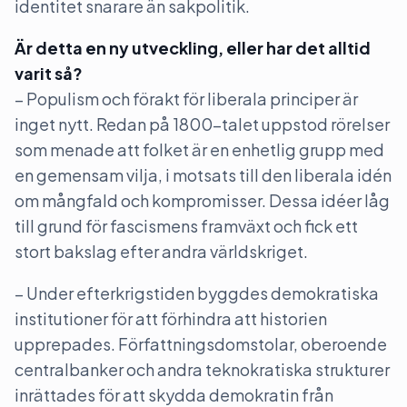
identitet snarare än sakpolitik.
Är detta en ny utveckling, eller har det alltid
varit så?
– Populism och förakt för liberala principer är
inget nytt. Redan på 1800-talet uppstod rörelser
som menade att folket är en enhetlig grupp med
en gemensam vilja, i motsats till den liberala idén
om mångfald och kompromisser. Dessa idéer låg
till grund för fascismens framväxt och fick ett
stort bakslag efter andra världskriget.
– Under efterkrigstiden byggdes demokratiska
institutioner för att förhindra att historien
upprepades. Författningsdomstolar, oberoende
centralbanker och andra teknokratiska strukturer
inrättades för att skydda demokratin från