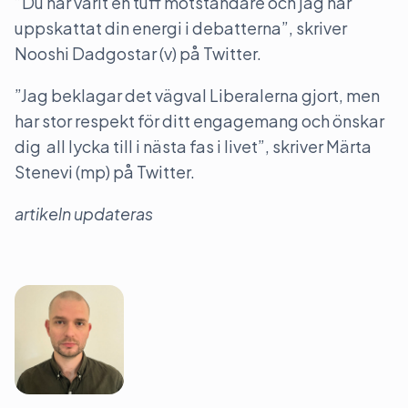
”Du har varit en tuff motståndare och jag har
uppskattat din energi i debatterna”, skriver
Nooshi Dadgostar (v) på Twitter.
”Jag beklagar det vägval Liberalerna gjort, men
har stor respekt för ditt engagemang och önskar
dig all lycka till i nästa fas i livet”, skriver Märta
Stenevi (mp) på Twitter.
artikeln updateras