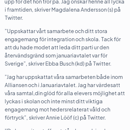
upp för det hon tror på. Jag önskar henne all lycka
i framtiden, skriver Magdalena Andersson (s) på
Twitter.
”Uppskattar vårt samarbete och ditt stora
engagemang för integration och skola. Tack för
att du hade modet att leda ditt parti ur den
återvändsgränd som januariavtalet var för
Sverige”, skriver Ebba Busch (kd) på Twitter.
”Jag har uppskattat våra samarbeten både inom
Alliansen och i Januariavtalet. Jag har värdesatt
våra samtal,din glöd för alla elevers möjlighet att
lyckas i skolan och inte minst ditt viktiga
engagemang mot hedersrelaterat våld och
förtryck”, skriver Annie Lööf (c) på Twitter.