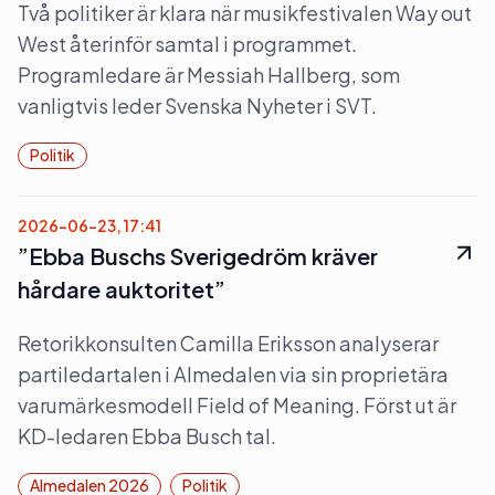
Två politiker är klara när musikfestivalen Way out
West återinför samtal i programmet.
Programledare är Messiah Hallberg, som
vanligtvis leder Svenska Nyheter i SVT.
Politik
2026-06-23, 17:41
”Ebba Buschs Sverigedröm kräver
hårdare auktoritet”
Retorikkonsulten Camilla Eriksson analyserar
partiledartalen i Almedalen via sin proprietära
varumärkesmodell Field of Meaning. Först ut är
KD-ledaren Ebba Busch tal.
Almedalen 2026
Politik