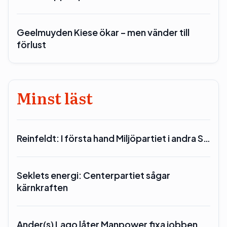
Geelmuyden Kiese ökar – men vänder till
förlust
Minst läst
Reinfeldt: I första hand Miljöpartiet i andra S…
Seklets energi: Centerpartiet sågar
kärnkraften
Ander(s) Lago låter Manpower fixa jobben