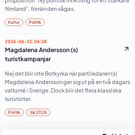
proposition ”Ny politisk inriktning för ett starkare
filmland”, förrän den sågas.
Kultur
Politik
2026-06-22, 06:28
Magdalena Andersson (s)
turistkampanjar
Nej det blir inte Botkyrka när partiledaren (s)
Magdalena Andersson ger sig ut på en två dagars
valturné i Sverige. Dock blir det flera klassiska
turistorter.
Politik
Val 2026
2026-06-16, 07:48