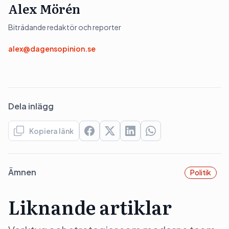
Alex Mörén
Biträdande redaktör och reporter
alex@dagensopinion.se
Dela inlägg
Kopiera länk
Ämnen
Politik
Liknande artiklar