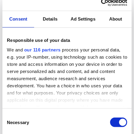
Gruvbolag och branschorganisation
halvjublar över skrotat uran-veto
Consent
Details
Ad Settings
About
Gruvindustrins branschorganisation pratar om
”ett steg framåt och två bakåt” när det gäller
Responsible use of your data
riksdagens beslut att likställa
We and
our 116 partners
process your personal data,
tillståndsprövningen av brytning av uran med
e.g. your IP-number, using technology such as cookies to
andra metaller. Gruvföretaget District Metals
store and access information on your device in order to
lovar att fortsätta att lobba för att uranbrytning
serve personalized ads and content, ad and content
ska ske i Sverige.
measurement, audience research and services
development. You have a choice in who uses your data
Lobbying
Opinionsbildning
Politik
and for what purposes. Your privacy choices are only
applicable on this digital property where you have made
your choices. You can change or withdraw your consent
any time from the Cookie Declaration or by clicking on
Consent
2026-06-16, 07:24
the Privacy trigger icon.
Necessary
Selection
TCO och ST kritiska till regeringens