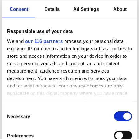
utrikespolitiken
Consent
Details
Ad Settings
About
WEBB-TV. Efter att utrikesminister Maria Malmer
Stenergard har presenterat utrikesdeklarationen
Responsible use of your data
debatterar riksdagen utrikespolitiken.
We and
our 116 partners
process your personal data,
e.g. your IP-number, using technology such as cookies to
Politik
Webb-Tv
store and access information on your device in order to
serve personalized ads and content, ad and content
measurement, audience research and services
2024-05-22, 08:47
development. You have a choice in who uses your data
Partiledarna debatterar EU-val och
and for what purposes. Your privacy choices are only
trollfabriker
applicable on this digital property where you have made
your choices. You can change or withdraw your consent
Dagens partiledardebatt handlar om EU-valet
any time from the Cookie Declaration or by clicking on
Consent
men även en del trollfabriker blir det.
the Privacy trigger icon.
Necessary
Selection
Webb-Tv
Find out more about how your personal data is processed
Preferences
and set your preferences in the
details section
.