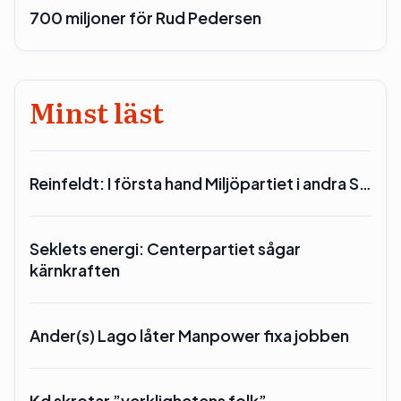
700 miljoner för Rud Pedersen
Minst läst
Reinfeldt: I första hand Miljöpartiet i andra S…
Seklets energi: Centerpartiet sågar
kärnkraften
Ander(s) Lago låter Manpower fixa jobben
Kd skrotar ”verklighetens folk”