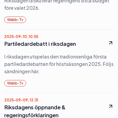
Riksdagen diskuterar regeringens sista budget
före valet 2026.
Webb-Tv
2025-09-10, 10:55
Partiledardebatt i riksdagen
I riksdagen utspelas den tradionsenliga första
partiledardebatten för höstsäsongen 2025. Följs
sändningen här.
Webb-Tv
2025-09-09, 12:31
Riksdagens öppnande &
regeringsförklaringen