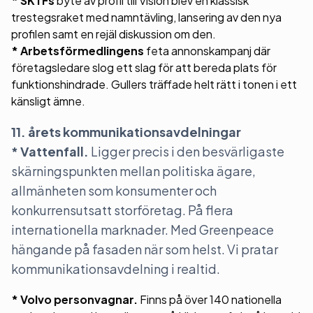
* SKTFs
byte av profil till Vision blev en klassisk
trestegsraket med namntävling, lansering av den nya
profilen samt en rejäl diskussion om den.
* Arbetsförmedlingens
feta annonskampanj där
företagsledare slog ett slag för att bereda plats för
funktionshindrade. Gullers träffade helt rätt i tonen i ett
känsligt ämne.
11. årets kommunikationsavdelningar
* Vattenfall.
Ligger precis i den besvärligaste
skärningspunkten mellan politiska ägare,
allmänheten som konsumenter och
konkurrensutsatt storföretag. På flera
internationella marknader. Med Greenpeace
hängande på fasaden när som helst. Vi pratar
kommunikationsavdelning i realtid.
* Volvo personvagnar.
Finns på över 140 nationella