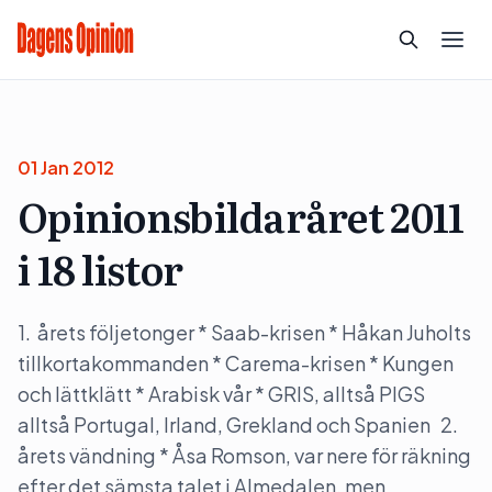
01 Jan 2012
Opinionsbildaråret 2011
i 18 listor
1. årets följetonger * Saab-krisen * Håkan Juholts
tillkortakommanden * Carema-krisen * Kungen
och lättklätt * Arabisk vår * GRIS, alltså PIGS
alltså Portugal, Irland, Grekland och Spanien 2.
årets vändning * Åsa Romson, var nere för räkning
efter det sämsta talet i Almedalen, men