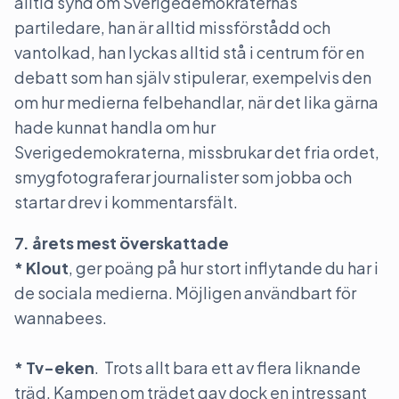
alltid synd om Sverigedemokraternas
partiledare, han är alltid missförstådd och
vantolkad, han lyckas alltid stå i centrum för en
debatt som han själv stipulerar, exempelvis den
om hur medierna felbehandlar, när det lika gärna
hade kunnat handla om hur
Sverigedemokraterna, missbrukar det fria ordet,
smygfotograferar journalister som jobba och
startar drev i kommentarsfält.
7. årets mest överskattade
* Klout
, ger poäng på hur stort inflytande du har i
de sociala medierna. Möjligen användbart för
wannabees.
* Tv-eken
. Trots allt bara ett av flera liknande
träd. Kampen om trädet gav dock en intressant