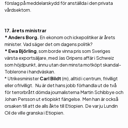
förslag på meddelarskydd för anställda i den privata
vårdsektorn.
17. årets ministrar
* Anders Borg.
En ekonom och ickepolitiker är årets
minister. Vad säger det om dagens politik?
* Ewa Björling
, som borde vinna pris som Sveriges
värsta exportsäljare, med Jas Gripens affär i Schweiz
som höjdpunkt, ännu utan den minsta motköpt skandal-
Toblerone i handväskan.
* Utrikesminister
Carl Bildt
(m), alltid i centrum, frivilligt
eller ofrivilligt. Nu är det hans jobb förhandla ut de två
för terrorbrått dömda journalisterna Martin Schibbye och
Johan Persson ut etiopiskt fängelse. Men han är också
orsaken till att de alls åkte till Etiopien. De var ju Lundin
Oil de ville granska i Etiopien.