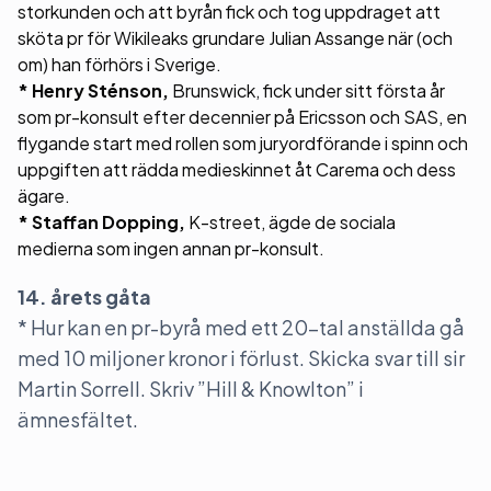
storkunden och att byrån fick och tog uppdraget att
sköta pr för Wikileaks grundare Julian Assange när (och
om) han förhörs i Sverige.
* Henry Sténson,
Brunswick, fick under sitt första år
som pr-konsult efter decennier på Ericsson och SAS, en
flygande start med rollen som juryordförande i spinn och
uppgiften att rädda medieskinnet åt Carema och dess
ägare.
* Staffan Dopping,
K-street, ägde de sociala
medierna som ingen annan pr-konsult.
14. årets gåta
* Hur kan en pr-byrå med ett 20-tal anställda gå
med 10 miljoner kronor i förlust. Skicka svar till sir
Martin Sorrell. Skriv ”Hill & Knowlton” i
ämnesfältet.