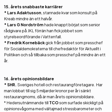
15. årets snabbaste karriärer
* Lars Adaktusson
, stannade kvar som konsult på
Kreab mindre än ett halvår.
* Lars G Nordström
hade knappt börjat som senior
rådgivare på JKL förrän han fick jobbet som
styrelseordförande i Vattenfall.
* Fredrik Kornebäck
gick från jobbet som presschef
för Socialdemokraterna till chefredaktör för Aktuellt i
Politiken och så tillbaka som presschef på mindre än ett
år.
16. årets opinionsbildare
* SHR.
Sveriges hotell och restaurangföretagare. Har
man lobbat till sig 5 miljarder kronor per år i sänkt
restaurangmoms, då är man årets opinionsbildare.
* Hedersutnämnande till
TCO
som surfade skickligt på
opinionsvågorna med vältajmad stressbarometer och