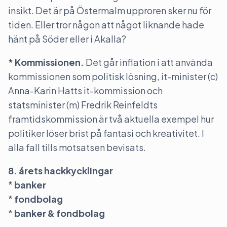
insikt. Det är på Östermalm upproren sker nu för
tiden. Eller tror någon att något liknande hade
hänt på Söder eller i Akalla?
* Kommissionen.
Det går inflation i att använda
kommissionen som politisk lösning, it-minister (c)
Anna-Karin Hatts it-kommission och
statsminister (m) Fredrik Reinfeldts
framtidskommission är två aktuella exempel hur
politiker löser brist på fantasi och kreativitet. I
alla fall tills motsatsen bevisats.
8. årets hackkycklingar
*
banker
*
fondbolag
*
banker & fondbolag