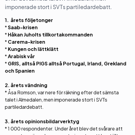
imponerade stort i SVTs partiledardebatt.
1. årets följetonger
*
Saab-krisen
*
Håkan Juholts tillkortakommanden
*
Carema-krisen
*
Kungen och lättklätt
*
Arabisk vår
*
GRIS, alltså PIGS alltså Portugal, Irland, Grekland
och Spanien
2. årets vändning
* Åsa Romson, var nere för räkning efter det sämsta
talet i Almedalen, men imponerade stort i SVTs
partiledardebatt.
3. årets opinionsbildarverktyg
* 1 000 respondenter. Under året blev det svårare att