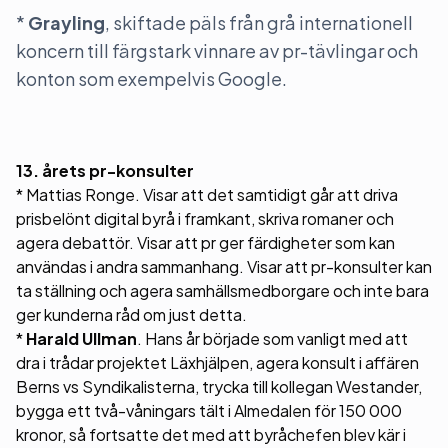
*
Grayling
, skiftade päls från grå internationell
koncern till färgstark vinnare av pr-tävlingar och
konton som exempelvis Google.
13. årets pr-konsulter
* Mattias Ronge. Visar att det samtidigt går att driva
prisbelönt digital byrå i framkant, skriva romaner och
agera debattör. Visar att pr ger färdigheter som kan
användas i andra sammanhang. Visar att pr-konsulter kan
ta ställning och agera samhällsmedborgare och inte bara
ger kunderna råd om just detta.
*
Harald Ullman
. Hans år började som vanligt med att
dra i trådar projektet Läxhjälpen, agera konsult i affären
Berns vs Syndikalisterna, trycka till kollegan Westander,
bygga ett två-våningars tält i Almedalen för 150 000
kronor, så fortsatte det med att byråchefen blev kär i