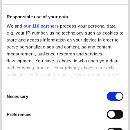
Responsible use of your data
We and
our 116 partners
process your personal data,
e.g. your IP-number, using technology such as cookies to
store and access information on your device in order to
Oskar
serve personalized ads and content, ad and content
measurement, audience research and services
rahlenoskar@gmail.com
development. You have a choice in who uses your data
and for what purposes. Your privacy choices are only
applicable on this digital property where you have made
your choices. You can change or withdraw your consent
any time from the Cookie Declaration or by clicking on
Consent
Dela inlägg
the Privacy trigger icon.
Necessary
Selection
Kopiera länk
Find out more about how your personal data is processed
Preferences
and set your preferences in the
details section
.
Ämnen
Pr
Stor