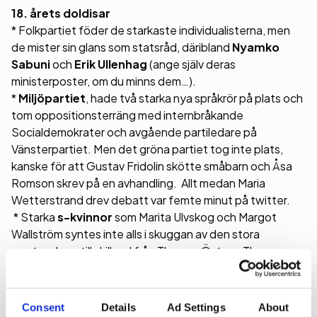
18. årets doldisar
* Folkpartiet föder de starkaste individualisterna, men
de mister sin glans som statsråd, däribland
Nyamko
Sabuni
och
Erik Ullenhag
(ange själv deras
ministerposter, om du minns dem…).
*
Miljöpartiet
, hade två starka nya språkrör på plats och
tom oppositionsterräng med internbråkande
Socialdemokrater och avgående partiledare på
Vänsterpartiet. Men det gröna partiet tog inte plats,
kanske för att Gustav Fridolin skötte småbarn och Åsa
Romson skrev på en avhandling. Allt medan Maria
Wetterstrand drev debatt var femte minut på twitter.
* Starka
s-kvinnor
som Marita Ulvskog och Margot
Wallström syntes inte alls i skuggan av den stora
mustaschen, till skillnad från Thomas Östros, Thomas
Bodström och Sven-Erik Österberg.
Consent
Details
Ad Settings
About