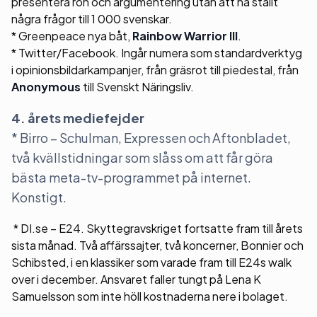
presentera rön och argumentering utan att ha ställt
några frågor till 1 000 svenskar.
* Greenpeace nya båt,
Rainbow Warrior III
.
* Twitter/Facebook. Ingår numera som standardverktyg
i opinionsbildarkampanjer, från gräsrot till piedestal, från
Anonymous
till Svenskt Näringsliv.
4. årets mediefejder
* Birro – Schulman, Expressen och Aftonbladet,
två kvällstidningar som slåss om att får göra
bästa meta-tv-programmet på internet.
Konstigt.
* DI.se – E24. Skyttegravskriget fortsatte fram till årets
sista månad. Två affärssajter, två koncerner, Bonnier och
Schibsted, i en klassiker som varade fram till E24s walk
over i december. Ansvaret faller tungt på Lena K
Samuelsson som inte höll kostnaderna nere i bolaget.