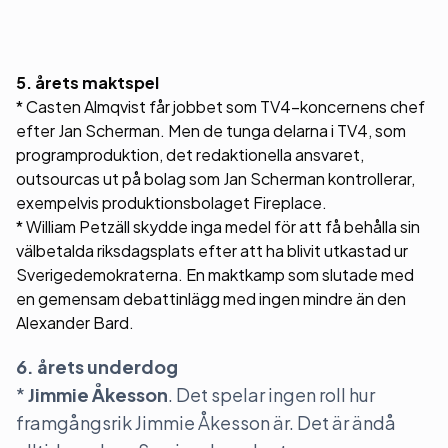
5. årets maktspel
* Casten Almqvist får jobbet som TV4-koncernens chef
efter Jan Scherman. Men de tunga delarna i TV4, som
programproduktion, det redaktionella ansvaret,
outsourcas ut på bolag som Jan Scherman kontrollerar,
exempelvis produktionsbolaget Fireplace.
* William Petzäll skydde inga medel för att få behålla sin
välbetalda riksdagsplats efter att ha blivit utkastad ur
Sverigedemokraterna. En maktkamp som slutade med
en gemensam debattinlägg med ingen mindre än den
Alexander Bard.
6. årets underdog
*
Jimmie Åkesson
. Det spelar ingen roll hur
framgångsrik Jimmie Åkesson är. Det är ändå