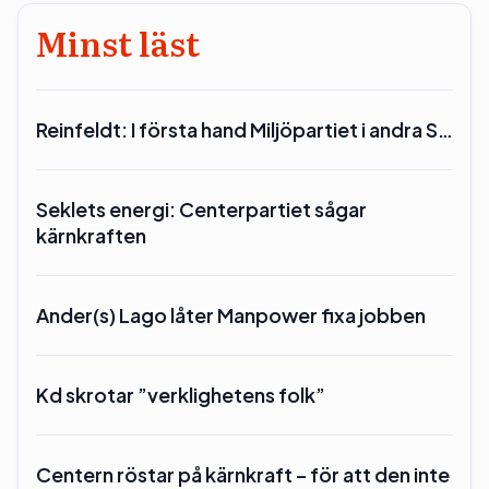
Minst läst
Reinfeldt: I första hand Miljöpartiet i andra S…
Seklets energi: Centerpartiet sågar
kärnkraften
Ander(s) Lago låter Manpower fixa jobben
Kd skrotar ”verklighetens folk”
Centern röstar på kärnkraft – för att den inte