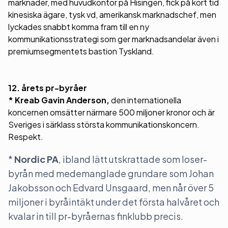
marknader, med huvudkontor på Hisingen, fick på kort tid
kinesiska ägare, tysk vd, amerikansk marknadschef, men
lyckades snabbt komma fram till en ny
kommunikationsstrategi som ger marknadsandelar även i
premiumsegmentets bastion Tyskland.
12. årets pr-byråer
* Kreab Gavin Anderson,
den internationella
koncernen omsätter närmare 500 miljoner kronor och är
Sveriges i särklass största kommunikationskoncern.
Respekt.
*
Nordic PA
, ibland lätt utskrattade som loser-
byrån med medemanglade grundare som Johan
Jakobsson och Edvard Unsgaard, men når över 5
miljoner i byråintäkt under det första halvåret och
kvalar in till pr-byråernas finklubb precis.