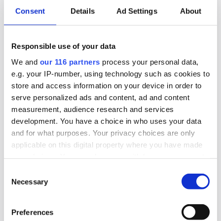
Gruvindustrins branschorganisation pratar om
Consent
Details
Ad Settings
About
”ett steg framåt och två bakåt” när det gäller
riksdagens beslut att likställa
Responsible use of your data
tillståndsprövningen av brytning av uran med
andra metaller. Gruvföretaget District Metals
We and
our 116 partners
process your personal data,
e.g. your IP-number, using technology such as cookies to
lovar att fortsätta att lobba för att uranbrytning
store and access information on your device in order to
ska ske i Sverige.
serve personalized ads and content, ad and content
measurement, audience research and services
Lobbying
Opinionsbildning
Politik
development. You have a choice in who uses your data
and for what purposes. Your privacy choices are only
applicable on this digital property where you have made
2026-06-16, 07:24
your choices. You can change or withdraw your consent
TCO och ST kritiska till regeringens
any time from the Cookie Declaration or by clicking on
Consent
beslut om tjänstemannaansvar
the Privacy trigger icon.
Necessary
Selection
Den fackliga centralorganisationen TCO och
Find out more about how your personal data is processed
Preferences
and set your preferences in the
details section
.
dess medlemsförbund ST är kritiska till att