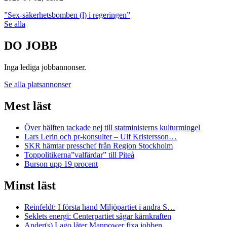
”Sex-säkerhetsbomben (l) i regeringen”
Se alla
DO JOBB
Inga lediga jobbannonser.
Se alla platsannonser
Mest läst
Över hälften tackade nej till statministerns kulturmingel
Lars Lerin och pr-konsulter – Ulf Kristersson…
SKR hämtar presschef från Region Stockholm
Toppolitikerna”valfärdar” till Piteå
Burson upp 19 procent
Minst läst
Reinfeldt: I första hand Miljöpartiet i andra S…
Seklets energi: Centerpartiet sågar kärnkraften
Ander(s) Lago låter Manpower fixa jobben