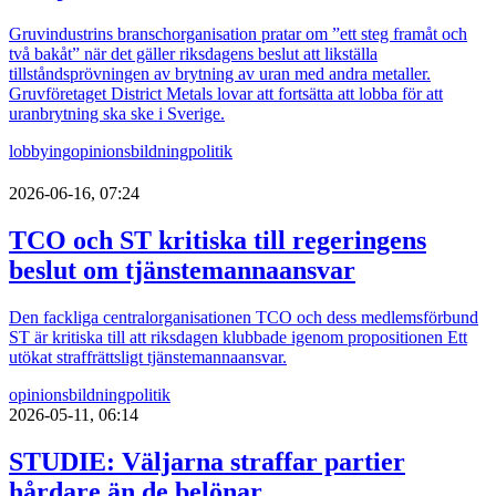
Gruvindustrins branschorganisation pratar om ”ett steg framåt och
två bakåt” när det gäller riksdagens beslut att likställa
tillståndsprövningen av brytning av uran med andra metaller.
Gruvföretaget District Metals lovar att fortsätta att lobba för att
uranbrytning ska ske i Sverige.
lobbying
opinionsbildning
politik
2026-06-16, 07:24
TCO och ST kritiska till regeringens
beslut om tjänstemannaansvar
Den fackliga centralorganisationen TCO och dess medlemsförbund
ST är kritiska till att riksdagen klubbade igenom propositionen Ett
utökat straffrättsligt tjänstemannaansvar.
opinionsbildning
politik
2026-05-11, 06:14
STUDIE: Väljarna straffar partier
hårdare än de belönar