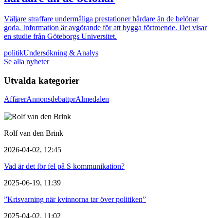
Väljare straffare undermåliga prestationer hårdare än de belönar
goda. Information är avgörande för att bygga förtroende. Det visar
en studie från Göteborgs Universitet.
politik
Undersökning & Analys
Se alla nyheter
Utvalda kategorier
Affärer
Annons
debatt
pr
Almedalen
Rolf van den Brink
2026-04-02, 12:45
Vad är det för fel på S kommunikation?
2025-06-19, 11:39
”Krisvarning när kvinnorna tar över politiken”
2025-04-02, 11:02