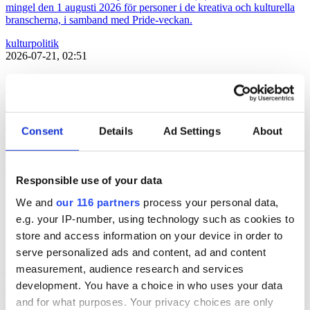
mingel den 1 augusti 2026 för personer i de kreativa och kulturella
branscherna, i samband med Pride-veckan.
kultur
politik
2026-07-21, 02:51
Lars Lerin och pr-konsulter – Ulf
Kristersson bjuder 115 kreativa till
Sagerska
Consent
Details
Ad Settings
About
Den 1 augusti håller statsminister Ulf Kristersson (m) en mottagning
i Sagerska palatset för att ”uppmärksamma kulturella och kreativ
branscher” i samband med att Prideveckan körgång. Flera pr-
Responsible use of your data
konsulter, politiker och influerare, men även konstnärer och
författare, finns med bland de 115 inbjudna. Här är hela listan.
We and
our 116 partners
process your personal data,
e.g. your IP-number, using technology such as cookies to
kultur
politik
store and access information on your device in order to
2026-07-17, 06:03
serve personalized ads and content, ad and content
Politiker pratar på Way out West
measurement, audience research and services
development. You have a choice in who uses your data
Två politiker är klara när musikfestivalen Way out West återinför
and for what purposes. Your privacy choices are only
samtal i programmet. Programledare är Messiah Hallberg, som