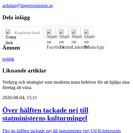
ardalan@dagensopinion.se
Dela inlägg
Kopiera länk
Ämnen
politik
Liknande artiklar
Verktyg och strategier som moderna team behöver för att hjälpa sina
företag att växa.
2026-08-04, 15:11
Över hälften tackade nej till
statministerns kulturmingel
Fler än hälften tackade nej till statsminister (m) Ulf Kristerssons