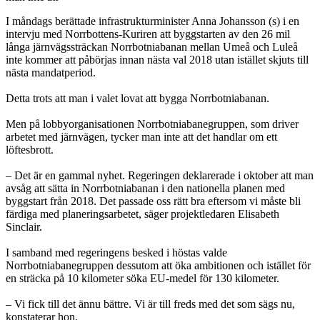
I måndags berättade infrastrukturminister Anna Johansson (s) i en
intervju med Norrbottens-Kuriren att byggstarten av den 26 mil
långa järnvägssträckan Norrbotniabanan mellan Umeå och Luleå
inte kommer att påbörjas innan nästa val 2018 utan istället skjuts till
nästa mandatperiod.
Detta trots att man i valet lovat att bygga Norrbotniabanan.
Men på lobbyorganisationen Norrbotniabanegruppen, som driver
arbetet med järnvägen, tycker man inte att det handlar om ett
löftesbrott.
– Det är en gammal nyhet. Regeringen deklarerade i oktober att man
avsåg att sätta in Norrbotniabanan i den nationella planen med
byggstart från 2018. Det passade oss rätt bra eftersom vi måste bli
färdiga med planeringsarbetet, säger projektledaren Elisabeth
Sinclair.
I samband med regeringens besked i höstas valde
Norrbotniabanegruppen dessutom att öka ambitionen och istället för
en sträcka på 10 kilometer söka EU-medel för 130 kilometer.
– Vi fick till det ännu bättre. Vi är till freds med det som sägs nu,
konstaterar hon.