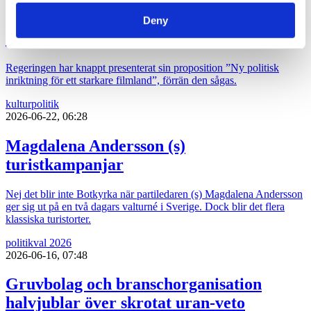
2026-06-22, 12:13
Deny
Regeringens nya filmpolitik sågas
Regeringen har knappt presenterat sin proposition ”Ny politisk
inriktning för ett starkare filmland”, förrän den sågas.
kultur
politik
2026-06-22, 06:28
Magdalena Andersson (s)
turistkampanjar
Nej det blir inte Botkyrka när partiledaren (s) Magdalena Andersson
ger sig ut på en två dagars valturné i Sverige. Dock blir det flera
klassiska turistorter.
politik
val 2026
2026-06-16, 07:48
Gruvbolag och branschorganisation
halvjublar över skrotat uran-veto