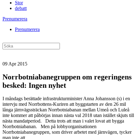
Stor
debatt
Prenumerera
Prenumerera
09 Apr 2015
Norrbotniabanegruppen om regeringens
besked: Ingen nyhet
I måndags berättade infrastrukturminister Anna Johansson (s) i en
intervju med Norrbottens-Kuriren att byggstarten av den 26 mil
långa järnvägssträckan Norrbotniabanan mellan Umeå och Luleå
inte kommer att påbörjas innan nästa val 2018 utan istället skjuts till
nästa mandatperiod. Detta trots att man i valet lovat att bygga
Norrbotniabanan. Men på lobbyorganisationen
Norrbotniabanegruppen, som driver arbetet med järnvägen, tycker
man inte att