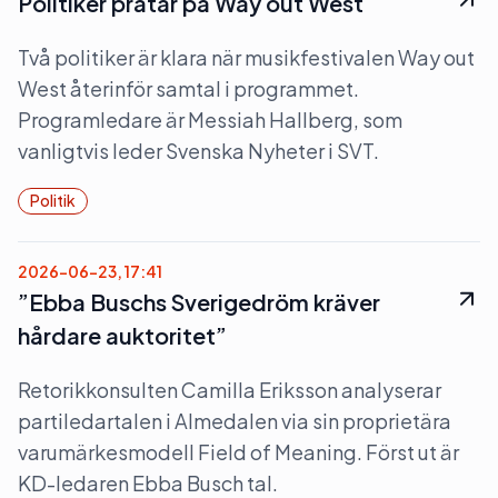
Politiker pratar på Way out West
Två politiker är klara när musikfestivalen Way out
West återinför samtal i programmet.
Programledare är Messiah Hallberg, som
vanligtvis leder Svenska Nyheter i SVT.
Politik
2026-06-23, 17:41
”Ebba Buschs Sverigedröm kräver
hårdare auktoritet”
Retorikkonsulten Camilla Eriksson analyserar
partiledartalen i Almedalen via sin proprietära
varumärkesmodell Field of Meaning. Först ut är
KD-ledaren Ebba Busch tal.