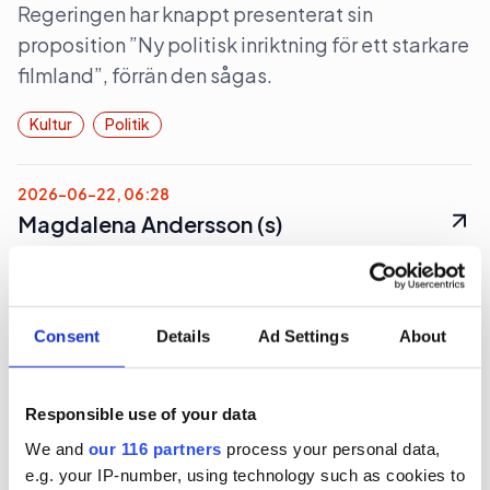
Regeringen har knappt presenterat sin
proposition ”Ny politisk inriktning för ett starkare
filmland”, förrän den sågas.
Kultur
Politik
2026-06-22, 06:28
Magdalena Andersson (s)
turistkampanjar
Nej det blir inte Botkyrka när partiledaren (s)
Consent
Details
Ad Settings
About
Magdalena Andersson ger sig ut på en två dagars
valturné i Sverige. Dock blir det flera klassiska
turistorter.
Responsible use of your data
We and
our 116 partners
process your personal data,
Politik
Val 2026
e.g. your IP-number, using technology such as cookies to