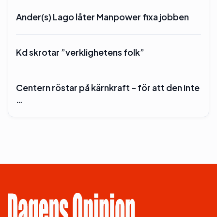
Ander(s) Lago låter Manpower fixa jobben
Kd skrotar ”verklighetens folk”
Centern röstar på kärnkraft – för att den inte
…