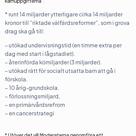
kärnuppgifterna”.
* runt 14 miljarder ytterligare cirka 14 miljarder
kronor till ”riktade välfärdsreformer”, som i grova
drag ska gå till:
– utökad undervisningstid (en timme extra per
dag med start i lågstadiet).
– återinförda kömiljarder (3 miljarder).
– utökad rätt för socialt utsatta barn att gå i
förskola.
– 10 årig-grundskola.
– förlossningsmiljard,
– en primärvårdsrefrom
– en cancerstrategi
* Utöver det vill Moderaterna genomföra ett