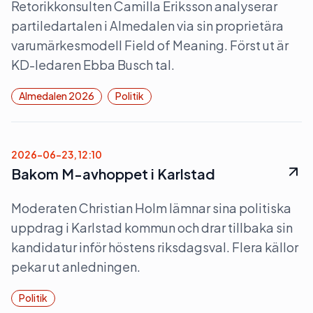
Retorikkonsulten Camilla Eriksson analyserar
partiledartalen i Almedalen via sin proprietära
varumärkesmodell Field of Meaning. Först ut är
KD-ledaren Ebba Busch tal.
Almedalen 2026
Politik
2026-06-23, 12:10
Bakom M-avhoppet i Karlstad
Moderaten Christian Holm lämnar sina politiska
uppdrag i Karlstad kommun och drar tillbaka sin
kandidatur inför höstens riksdagsval. Flera källor
pekar ut anledningen.
Politik