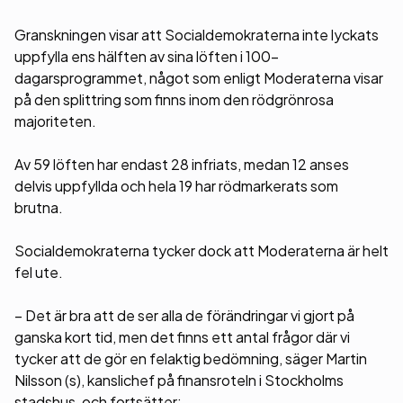
Granskningen visar att Socialdemokraterna inte lyckats
uppfylla ens hälften av sina löften i 100-
dagarsprogrammet, något som enligt Moderaterna visar
på den splittring som finns inom den rödgrönrosa
majoriteten.
Av 59 löften har endast 28 infriats, medan 12 anses
delvis uppfyllda och hela 19 har rödmarkerats som
brutna.
Socialdemokraterna tycker dock att Moderaterna är helt
fel ute.
– Det är bra att de ser alla de förändringar vi gjort på
ganska kort tid, men det finns ett antal frågor där vi
tycker att de gör en felaktig bedömning, säger Martin
Nilsson (s), kanslichef på finansroteln i Stockholms
stadshus, och fortsätter: