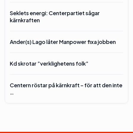
Seklets energi: Centerpartiet sågar
kärnkraften
Ander(s) Lago låter Manpower fixa jobben
Kd skrotar ”verklighetens folk”
Centern röstar på kärnkraft – för att den inte
…