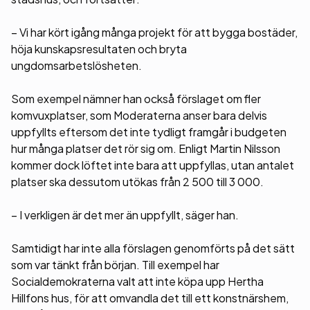
– Vi har kört igång många projekt för att bygga bostäder,
höja kunskapsresultaten och bryta
ungdomsarbetslösheten.
Som exempel nämner han också förslaget om fler
komvuxplatser, som Moderaterna anser bara delvis
uppfyllts eftersom det inte tydligt framgår i budgeten
hur många platser det rör sig om. Enligt Martin Nilsson
kommer dock löftet inte bara att uppfyllas, utan antalet
platser ska dessutom utökas från 2 500 till 3 000.
– I verkligen är det mer än uppfyllt, säger han.
Samtidigt har inte alla förslagen genomförts på det sätt
som var tänkt från början. Till exempel har
Socialdemokraterna valt att inte köpa upp Hertha
Hillfons hus, för att omvandla det till ett konstnärshem,