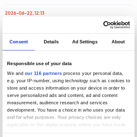
2026-06-22, 12:13
Regeringens nya filmpolitik sågas
Regeringen har knappt presenterat sin
Consent
Details
Ad Settings
About
proposition ”Ny politisk inriktning för ett starkare
filmland”, förrän den sågas.
Responsible use of your data
Kultur
Politik
We and
our 116 partners
process your personal data,
e.g. your IP-number, using technology such as cookies to
2026-06-22, 06:28
store and access information on your device in order to
Magdalena Andersson (s)
serve personalized ads and content, ad and content
measurement, audience research and services
turistkampanjar
development. You have a choice in who uses your data
and for what purposes. Your privacy choices are only
Nej det blir inte Botkyrka när partiledaren (s)
applicable on this digital property where you have made
Magdalena Andersson ger sig ut på en två dagars
your choices. You can change or withdraw your consent
valturné i Sverige. Dock blir det flera klassiska