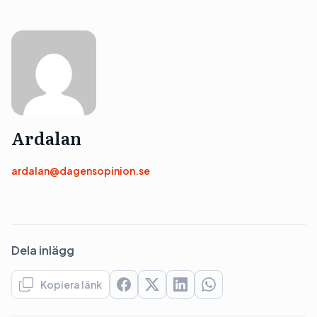
Ardalan
ardalan@dagensopinion.se
Dela inlägg
Kopiera länk