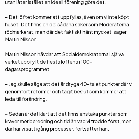
utan låter istället en ideell förening göra det.
– Det löftet kommer att uppfyllas, även om vi inte köpt
huset. Det finns en del sådana saker som Moderaterna
rödmarkerat, men där det faktiskt hänt mycket, säger
Martin Nilsson.
Martin Nilsson hävdar att Socialdemokraterna i själva
verket uppfyllt de flesta löftena i 100-
dagarsprogrammet.
– Jag skulle säga att det är dryga 40-talet punkter där vi
genomfört reformer och tagit beslut som kommer att
leda till förändring.
– Sedan är det klart att det finns enstaka punkter som
kräver mer beredning och tid än vad vi trodde först, men
där har vi satt igång processer, fortsätter han.