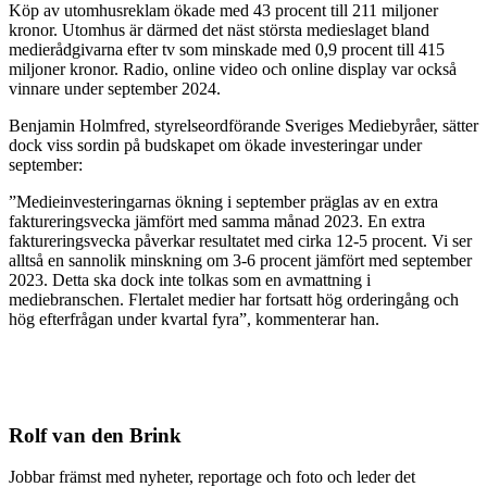
Köp av utomhusreklam ökade med 43 procent till 211 miljoner
kronor. Utomhus är därmed det näst största medieslaget bland
medierådgivarna efter tv som minskade med 0,9 procent till 415
miljoner kronor. Radio, online video och online display var också
vinnare under september 2024.
Benjamin Holmfred, styrelseordförande Sveriges Mediebyråer, sätter
dock viss sordin på budskapet om ökade investeringar under
september:
”Medieinvesteringarnas ökning i september präglas av en extra
faktureringsvecka jämfört med samma månad 2023. En extra
faktureringsvecka påverkar resultatet med cirka 12-5 procent. Vi ser
alltså en sannolik minskning om 3-6 procent jämfört med september
2023. Detta ska dock inte tolkas som en avmattning i
mediebranschen. Flertalet medier har fortsatt hög orderingång och
hög efterfrågan under kvartal fyra”, kommenterar han.
Rolf van den Brink
Jobbar främst med nyheter, reportage och foto och leder det