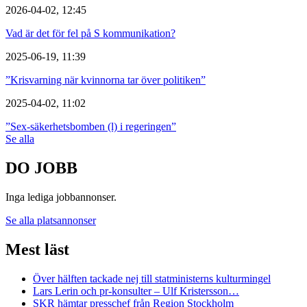
2026-04-02, 12:45
Vad är det för fel på S kommunikation?
2025-06-19, 11:39
”Krisvarning när kvinnorna tar över politiken”
2025-04-02, 11:02
”Sex-säkerhetsbomben (l) i regeringen”
Se alla
DO JOBB
Inga lediga jobbannonser.
Se alla platsannonser
Mest läst
Över hälften tackade nej till statministerns kulturmingel
Lars Lerin och pr-konsulter – Ulf Kristersson…
SKR hämtar presschef från Region Stockholm