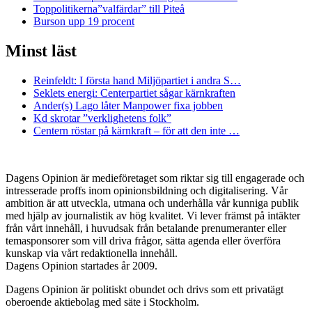
Toppolitikerna”valfärdar” till Piteå
Burson upp 19 procent
Minst läst
Reinfeldt: I första hand Miljöpartiet i andra S…
Seklets energi: Centerpartiet sågar kärnkraften
Ander(s) Lago låter Manpower fixa jobben
Kd skrotar ”verklighetens folk”
Centern röstar på kärnkraft – för att den inte …
Dagens Opinion är medieföretaget som riktar sig till engagerade och
intresserade proffs inom opinionsbildning och digitalisering. Vår
ambition är att utveckla, utmana och underhålla vår kunniga publik
med hjälp av journalistik av hög kvalitet. Vi lever främst på intäkter
från vårt innehåll, i huvudsak från betalande prenumeranter eller
temasponsorer som vill driva frågor, sätta agenda eller överföra
kunskap via vårt redaktionella innehåll.
Dagens Opinion startades år 2009.
Dagens Opinion är politiskt obundet och drivs som ett privatägt
oberoende aktiebolag med säte i Stockholm.