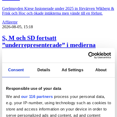
Geelmuyden Kiese fusionerade under 2025 in förvärven Wikberg &
Frisk och Hoc och ökade intäkterna men vände till en förlust.
Affärer
pr
2026-08-05, 15:18
S, M och SD fortsatt
”underrepresenterade” i medierna
Landets tre största partier fortsätter att en lägre andel av artiklar /
inslag i medierna än deras opinionssiffror. Det visar siffror från
Retriever för föregående vecka.
Consent
Details
Ad Settings
About
medier
val 2026
2026-08-05, 08:36
Responsible use of your data
Tyskland lyfter Ingo – men fortsatta
miljonförluster
We and
our 116 partners
process your personal data,
e.g. your IP-number, using technology such as cookies to
WPPs prisbelönta kommunikationsbyrå Ingo höjer omsättningen via
store and access information on your device in order to
ett tyskt uppdrag men dras fortsatt med miljonförluster.
serve personalized ads and content, ad and content