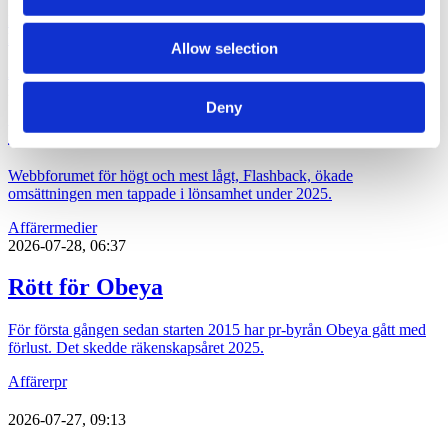
Pa-koncernen Rud Pedersen ökade under 2025 både intäkten och
lönsamheten och passerade 700 miljoner kronor i omsättning.
Allow selection
Affärer
pr
2026-07-30, 07:48
Deny
Flashback investerade bort vinsten
Webbforumet för högt och mest lågt, Flashback, ökade
omsättningen men tappade i lönsamhet under 2025.
Affärer
medier
2026-07-28, 06:37
Rött för Obeya
För första gången sedan starten 2015 har pr-byrån Obeya gått med
förlust. Det skedde räkenskapsåret 2025.
Affärer
pr
2026-07-27, 09:13