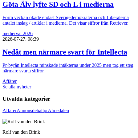
Göta Älv lyfte SD och L i medierna
Förra veckan ökade endast Sverigedemokraterna och Liberalerna
antalet inslag / artiklar i medierna. Det visar siffror från Retriever.
medier
val 2026
2026-07-27, 08:39
Nedåt men närmare svart för Intellecta
Pr-byrån Intellecta minskade intäkterna under 2025 men tog ett steg
närmare svarta siffror.
Affärer
Se alla nyheter
Utvalda kategorier
Affärer
Annons
debatt
pr
Almedalen
Rolf van den Brink